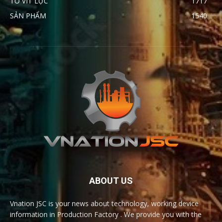
TÔ VÍT LỰC
1717
SẢN PHẨM
1540
ABOUT US
Vnation JSC is your news about technology, working device
information in Production Factory . We provide you with the