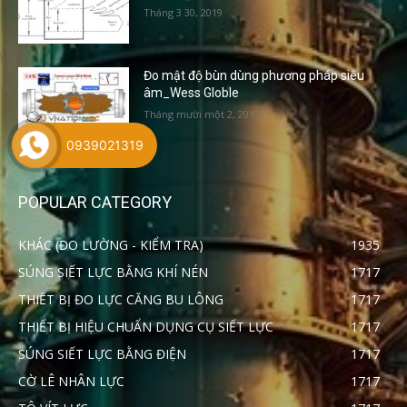
Tháng 3 30, 2019
Đo mật độ bùn dùng phương pháp siêu
âm_Wess Globle
Tháng mười một 2, 2017
0939021319
POPULAR CATEGORY
KHÁC (ĐO LƯỜNG - KIỂM TRA)
1935
SÚNG SIẾT LỰC BẰNG KHÍ NÉN
1717
THIẾT BỊ ĐO LỰC CĂNG BU LÔNG
1717
THIẾT BỊ HIỆU CHUẨN DỤNG CỤ SIẾT LỰC
1717
SÚNG SIẾT LỰC BẰNG ĐIỆN
1717
CỜ LÊ NHÂN LỰC
1717