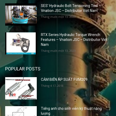
SES’ Hydraulic Bolt Tensioning Tool –
Vnation JSC – Distributor Việt Nam
Tháng mười một 13, 2023
RTX Series Hydraulic Torque Wrench
Features – Vnation JSC – Distributor Việt
Nam
Tháng mười một 13, 2023
POPULAR POSTS
CẢM BIẾN ÁP SUẤT PXM209
Tháng 4 17, 2018
Tiếng anh cho sinh viên kỹ thuật năng
lượng