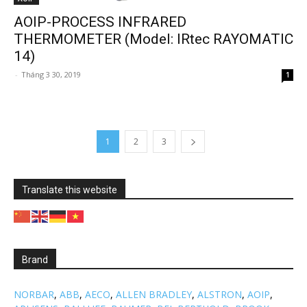
AOIP-PROCESS INFRARED
THERMOMETER (Model: IRtec RAYOMATIC
14)
-
Tháng 3 30, 2019
1
1
2
3
Translate this website
Brand
NORBAR
,
ABB
,
AECO
,
ALLEN BRADLEY
,
ALSTRON
,
AOIP
,