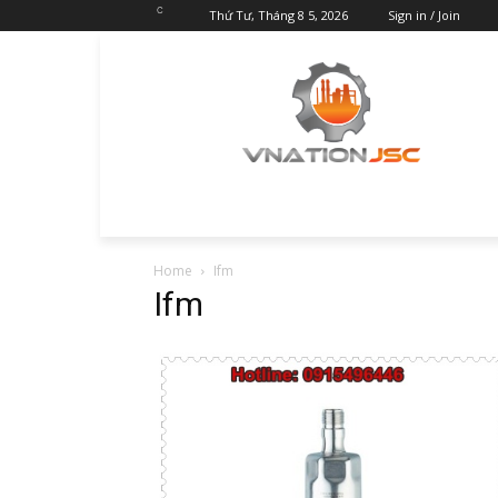
C
Thứ Tư, Tháng 8 5, 2026
Sign in / Join
Home
Ifm
Ifm