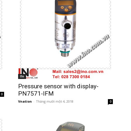
Ifm
Pressure sensor with display-
PN7571-IFM
0
Vnation
-
Tháng mười một 4, 2018
0