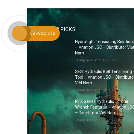
EDITOR PICKS
0939021319
Hydratight Tensioning Solution
– Vnation JSC – Distributor Việ
Nam
Tháng mười một 13, 2023
SES’ Hydraulic Bolt Tensioning
Tool – Vnation JSC – Distributo
Việt Nam
Tháng mười một 13, 2023
RTX Series Hydraulic Torque
Wrench Features – Vnation JS
– Distributor Việt Nam
Tháng mười một 13, 2023