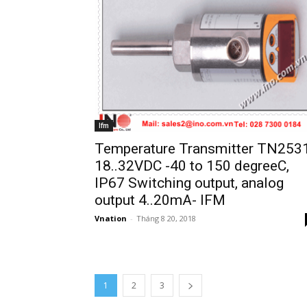
Ifm
Temperature Transmitter TN253
18..32VDC -40 to 150 degreeC,
IP67 Switching output, analog
output 4..20mA- IFM
Vnation
-
Tháng 8 20, 2018
1
2
3