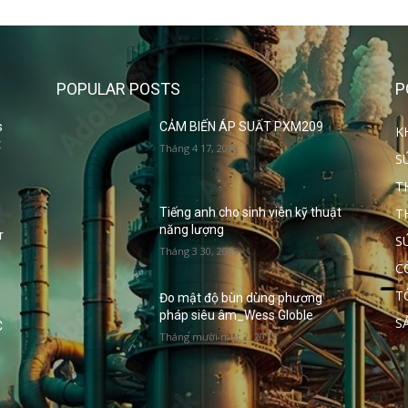
POPULAR POSTS
P
s
CẢM BIẾN ÁP SUẤT PXM209
K
t
Tháng 4 17, 2018
S
T
T
Tiếng anh cho sinh viên kỹ thuật
năng lượng
r
S
Tháng 3 30, 2019
C
T
Đo mật độ bùn dùng phương
pháp siêu âm_Wess Globle
S
C
Tháng mười một 2, 2017