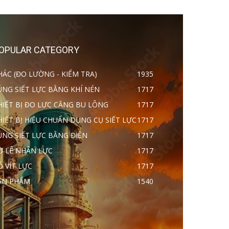
OPULAR CATEGORY
HÁC (ĐO LƯỜNG - KIỂM TRA)
1935
ÚNG SIẾT LỰC BẰNG KHÍ NÉN
1717
HIẾT BỊ ĐO LỰC CĂNG BU LÔNG
1717
HIẾT BỊ HIỆU CHUẨN DỤNG CỤ SIẾT LỰC
1717
ÚNG SIẾT LỰC BẰNG ĐIỆN
1717
Ờ LÊ NHÂN LỰC
1717
Ô VÍT LỰC
1717
ẢN PHẨM
1540