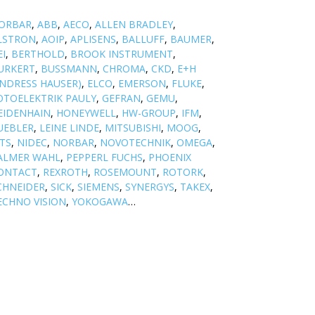
ORBAR
,
ABB
,
AECO
,
ALLEN BRADLEY
,
LSTRON
,
AOIP
,
APLISENS
,
BALLUFF
,
BAUMER
,
EI
,
BERTHOLD
,
BROOK INSTRUMENT
,
URKERT
,
BUSSMANN
,
CHROMA
,
CKD
,
E+H
ENDRESS HAUSER)
,
ELCO
,
EMERSON
,
FLUKE
,
OTOELEKTRIK PAULY
,
GEFRAN
,
GEMU
,
EIDENHAIN
,
HONEYWELL
,
HW-GROUP
,
IFM
,
UEBLER
,
LEINE LINDE
,
MITSUBISHI
,
MOOG
,
TS
,
NIDEC
,
NORBAR
,
NOVOTECHNIK
,
OMEGA
,
ALMER WAHL
,
PEPPERL FUCHS
,
PHOENIX
ONTACT
,
REXROTH
,
ROSEMOUNT
,
ROTORK
,
CHNEIDER
,
SICK
,
SIEMENS
,
SYNERGYS
,
TAKEX
,
ECHNO VISION
,
YOKOGAWA
…