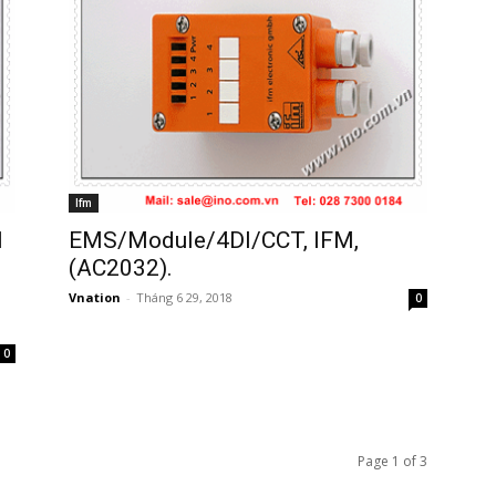
Ifm
1
EMS/Module/4DI/CCT, IFM,
(AC2032).
Vnation
-
Tháng 6 29, 2018
0
0
Page 1 of 3