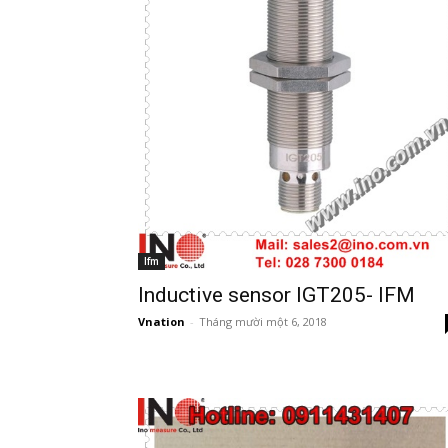
Ifm
Inductive sensor IGT205- IFM
Vnation
-
Tháng mười một 6, 2018