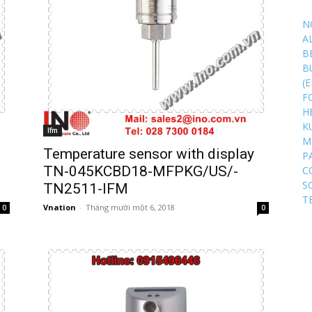
N
A
B
B
(
F
H
K
Ifm
M
Temperature sensor with display
P
TN-045KCBD18-MFPKG/US/-
C
S
TN2511-IFM
T
Vnation
-
Tháng mười một 6, 2018
0
0