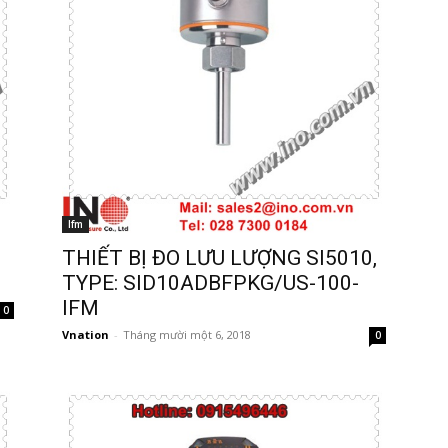
Ifm
THIẾT BỊ ĐO LƯU LƯỢNG SI5010,
TYPE: SID10ADBFPKG/US-100-
IFM
0
Vnation
-
Tháng mười một 6, 2018
0