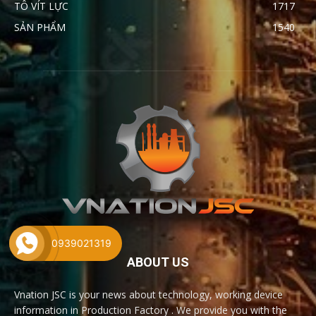
TÔ VÍT LỰC
1717
SẢN PHẨM
1540
0939021319
ABOUT US
Vnation JSC is your news about technology, working device
information in Production Factory . We provide you with the