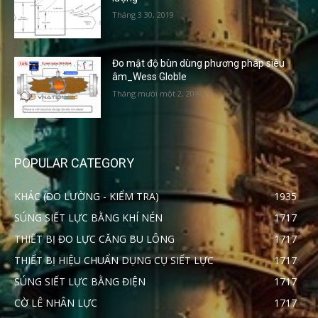
Tháng 3 30, 2019
Đo mật độ bùn dùng phương pháp siêu
âm_Wess Globle
Tháng mười một 2, 2017
POPULAR CATEGORY
KHÁC (ĐO LƯỜNG - KIỂM TRA)
1935
SÚNG SIẾT LỰC BẰNG KHÍ NÉN
1717
THIẾT BỊ ĐO LỰC CĂNG BU LÔNG
1717
THIẾT BỊ HIỆU CHUẨN DỤNG CỤ SIẾT LỰC
1717
SÚNG SIẾT LỰC BẰNG ĐIỆN
1717
CỜ LÊ NHÂN LỰC
1717