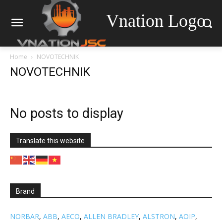
Vnation Logo
Home
NOVOTECHNIK
NOVOTECHNIK
No posts to display
Translate this website
Brand
NORBAR
,
ABB
,
AECO
,
ALLEN BRADLEY
,
ALSTRON
,
AOIP
,