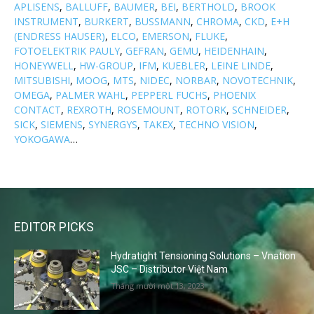
APLISENS
,
BALLUFF
,
BAUMER
,
BEI
,
BERTHOLD
,
BROOK
INSTRUMENT
,
BURKERT
,
BUSSMANN
,
CHROMA
,
CKD
,
E+H
(ENDRESS HAUSER)
,
ELCO
,
EMERSON
,
FLUKE
,
FOTOELEKTRIK PAULY
,
GEFRAN
,
GEMU
,
HEIDENHAIN
,
HONEYWELL
,
HW-GROUP
,
IFM
,
KUEBLER
,
LEINE LINDE
,
MITSUBISHI
,
MOOG
,
MTS
,
NIDEC
,
NORBAR
,
NOVOTECHNIK
,
OMEGA
,
PALMER WAHL
,
PEPPERL FUCHS
,
PHOENIX
CONTACT
,
REXROTH
,
ROSEMOUNT
,
ROTORK
,
SCHNEIDER
,
SICK
,
SIEMENS
,
SYNERGYS
,
TAKEX
,
TECHNO VISION
,
YOKOGAWA
…
EDITOR PICKS
Hydratight Tensioning Solutions – Vnation
JSC – Distributor Việt Nam
Tháng mười một 13, 2023