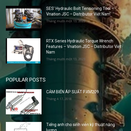
SES’ Hydraulic Bolt Tensioning Tool –
Vnation JSC – Distributor Việt Nam
Tháng mười một 13, 2023
RTX Series Hydraulic Torque Wrench
Features – Vnation JSC – Distributor Việt
Nam
Tháng mười một 13, 2023
POPULAR POSTS
CẢM BIẾN ÁP SUẤT PXM209
Tháng 4 17, 2018
Tiếng anh cho sinh viên kỹ thuật năng
lượng