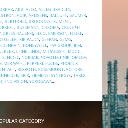
ORBAR
,
ABB
,
AECO
,
ALLEN BRADLEY
,
LSTRON
,
AOIP
,
APLISENS
,
BALLUFF
,
BAUMER
,
EI
,
BERTHOLD
,
BROOK INSTRUMENT
,
URKERT
,
BUSSMANN
,
CHROMA
,
CKD
,
E+H
ENDRESS HAUSER)
,
ELCO
,
EMERSON
,
FLUKE
,
OTOELEKTRIK PAULY
,
GEFRAN
,
GEMU
,
EIDENHAIN
,
HONEYWELL
,
HW-GROUP
,
IFM
,
UEBLER
,
LEINE LINDE
,
MITSUBISHI
,
MOOG
,
TS
,
NIDEC
,
NORBAR
,
NOVOTECHNIK
,
OMEGA
,
ALMER WAHL
,
PEPPERL FUCHS
,
PHOENIX
ONTACT
,
REXROTH
,
ROSEMOUNT
,
ROTORK
,
CHNEIDER
,
SICK
,
SIEMENS
,
SYNERGYS
,
TAKEX
,
ECHNO VISION
,
YOKOGAWA
…
OPULAR CATEGORY