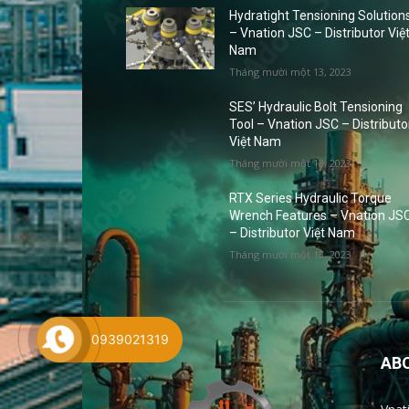
Hydratight Tensioning Solution
– Vnation JSC – Distributor Việ
Nam
Tháng mười một 13, 2023
SES’ Hydraulic Bolt Tensioning
Tool – Vnation JSC – Distributo
Việt Nam
Tháng mười một 13, 2023
RTX Series Hydraulic Torque
Wrench Features – Vnation JS
– Distributor Việt Nam
Tháng mười một 13, 2023
0939021319
AB