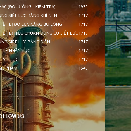
HÁC (ĐO LƯỜNG - KIỂM TRA)
1935
ÚNG SIẾT LỰC BẰNG KHÍ NÉN
1717
HIẾT BỊ ĐO LỰC CĂNG BU LÔNG
1717
HIẾT BỊ HIỆU CHUẨN DỤNG CỤ SIẾT LỰC
1717
ÚNG SIẾT LỰC BẰNG ĐIỆN
1717
Ờ LÊ NHÂN LỰC
1717
Ô VÍT LỰC
1717
ẢN PHẨM
1540
OLLOW US