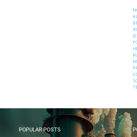
N
A
B
B
(
F
H
K
M
P
C
S
T
POPULAR POSTS
P