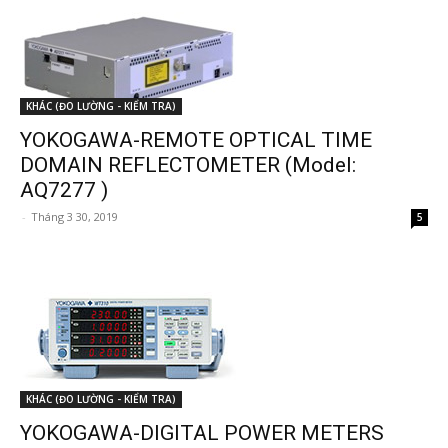
KHÁC (ĐO LƯỜNG - KIỂM TRA)
YOKOGAWA-REMOTE OPTICAL TIME
DOMAIN REFLECTOMETER (Model:
AQ7277 )
-
Tháng 3 30, 2019
5
KHÁC (ĐO LƯỜNG - KIỂM TRA)
YOKOGAWA-DIGITAL POWER METERS