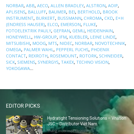
NORBAR
,
ABB
,
AECO
,
ALLEN BRADLEY
,
ALSTRON
,
AOIP
,
APLISENS
,
BALLUFF
,
BAUMER
,
BEI
,
BERTHOLD
,
BROOK
INSTRUMENT
,
BURKERT
,
BUSSMANN
,
CHROMA
,
CKD
,
E+H
(ENDRESS HAUSER)
,
ELCO
,
EMERSON
,
FLUKE
,
FOTOELEKTRIK PAULY
,
GEFRAN
,
GEMU
,
HEIDENHAIN
,
HONEYWELL
,
HW-GROUP
,
IFM
,
KUEBLER
,
LEINE LINDE
,
MITSUBISHI
,
MOOG
,
MTS
,
NIDEC
,
NORBAR
,
NOVOTECHNIK
,
OMEGA
,
PALMER WAHL
,
PEPPERL FUCHS
,
PHOENIX
CONTACT
,
REXROTH
,
ROSEMOUNT
,
ROTORK
,
SCHNEIDER
,
SICK
,
SIEMENS
,
SYNERGYS
,
TAKEX
,
TECHNO VISION
,
YOKOGAWA
…
EDITOR PICKS
Hydratight Tensioning Solutions – Vnation
JSC – Distributor Việt Nam
Tháng mười một 13, 2023