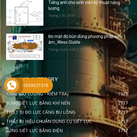
Tiếng anh cho sinh viên kỹ thuật năng
lượng
Tháng 3 30, 2019
Đo mật độ bùn dùng phương pháp siêu
âm_Wess Globle
Tháng mười một 2, 2017
POPULAR CATEGORY
0939021319
KHÁC (ĐO LƯỜNG - KIỂM TRA)
1935
SÚNG SIẾT LỰC BẰNG KHÍ NÉN
1717
THIẾT BỊ ĐO LỰC CĂNG BU LÔNG
1717
THIẾT BỊ HIỆU CHUẨN DỤNG CỤ SIẾT LỰC
1717
SÚNG SIẾT LỰC BẰNG ĐIỆN
1717