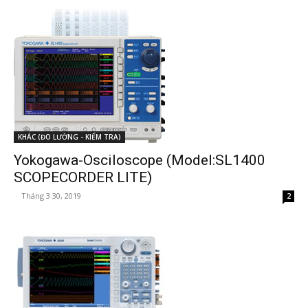
KHÁC (ĐO LƯỜNG - KIỂM TRA)
Yokogawa-Osciloscope (Model:SL1400
SCOPECORDER LITE)
-
Tháng 3 30, 2019
2