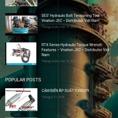
SES’ Hydraulic Bolt Tensioning Tool –
Vnation JSC – Distributor Việt Nam
Tháng mười một 13, 2023
RTX Series Hydraulic Torque Wrench
Features – Vnation JSC – Distributor Việt
Nam
Tháng mười một 13, 2023
POPULAR POSTS
CẢM BIẾN ÁP SUẤT PXM209
Tháng 4 17, 2018