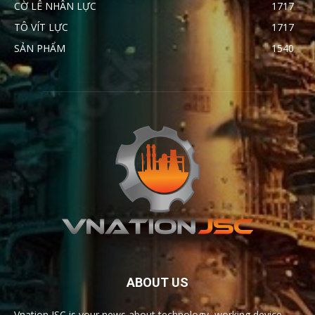
CỜ LÊ NHÂN LỰC
1717
TÔ VÍT LỰC
1717
SẢN PHẨM
1540
ABOUT US
Vnation JSC is your news about technology, working device