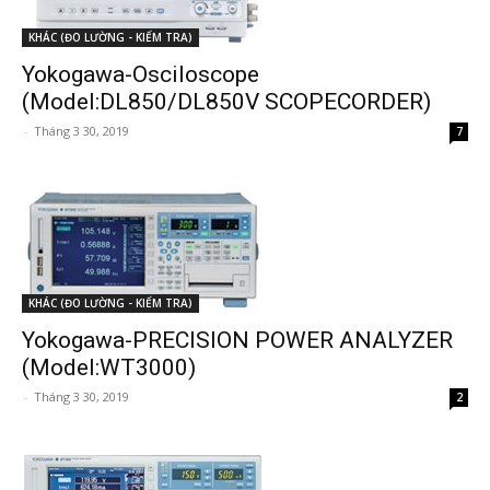
KHÁC (ĐO LƯỜNG - KIỂM TRA)
Yokogawa-Osciloscope
(Model:DL850/DL850V SCOPECORDER)
-
Tháng 3 30, 2019
7
KHÁC (ĐO LƯỜNG - KIỂM TRA)
Yokogawa-PRECISION POWER ANALYZER
(Model:WT3000)
-
Tháng 3 30, 2019
2