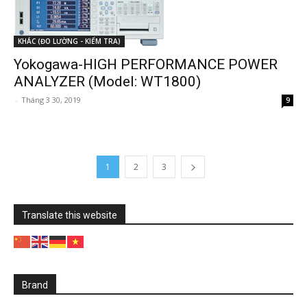
KHÁC (ĐO LƯỜNG - KIỂM TRA)
Yokogawa-HIGH PERFORMANCE POWER
ANALYZER (Model: WT1800)
-
Tháng 3 30, 2019
9
1
2
3
Translate this website
Brand