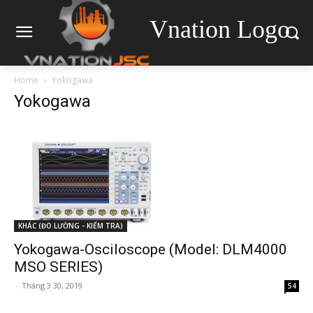
Vnation Logo
Home
Yokogawa
Yokogawa
KHÁC (ĐO LƯỜNG - KIỂM TRA)
Yokogawa-Osciloscope (Model: DLM4000
MSO SERIES)
-
Tháng 3 30, 2019
54