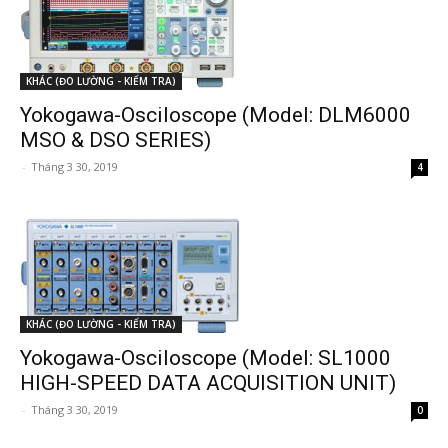
KHÁC (ĐO LƯỜNG - KIỂM TRA)
Yokogawa-Osciloscope (Model: DLM6000
MSO & DSO SERIES)
-
Tháng 3 30, 2019
4
KHÁC (ĐO LƯỜNG - KIỂM TRA)
Yokogawa-Osciloscope (Model: SL1000
HIGH-SPEED DATA ACQUISITION UNIT)
-
Tháng 3 30, 2019
0