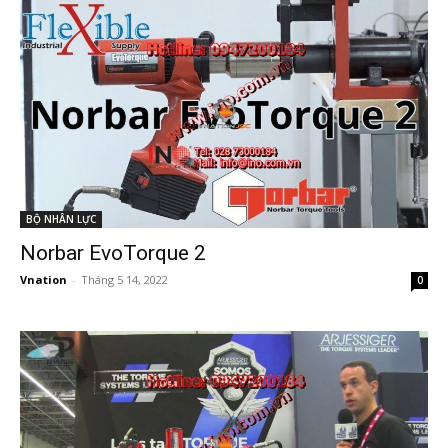
BỘ NHÂN LỰC
Norbar EvoTorque 2
Vnation
-
Tháng 5 14, 2022
0