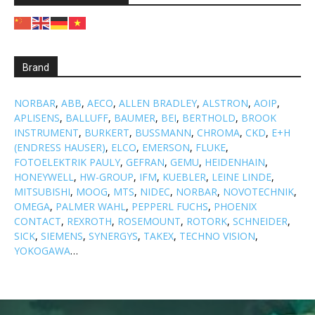
Brand
NORBAR
,
ABB
,
AECO
,
ALLEN BRADLEY
,
ALSTRON
,
AOIP
,
APLISENS
,
BALLUFF
,
BAUMER
,
BEI
,
BERTHOLD
,
BROOK
INSTRUMENT
,
BURKERT
,
BUSSMANN
,
CHROMA
,
CKD
,
E+H
(ENDRESS HAUSER)
,
ELCO
,
EMERSON
,
FLUKE
,
FOTOELEKTRIK PAULY
,
GEFRAN
,
GEMU
,
HEIDENHAIN
,
HONEYWELL
,
HW-GROUP
,
IFM
,
KUEBLER
,
LEINE LINDE
,
MITSUBISHI
,
MOOG
,
MTS
,
NIDEC
,
NORBAR
,
NOVOTECHNIK
,
OMEGA
,
PALMER WAHL
,
PEPPERL FUCHS
,
PHOENIX
CONTACT
,
REXROTH
,
ROSEMOUNT
,
ROTORK
,
SCHNEIDER
,
SICK
,
SIEMENS
,
SYNERGYS
,
TAKEX
,
TECHNO VISION
,
YOKOGAWA
…