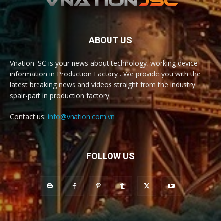
ABOUT US
Vnation JSC is your news about technology, working device
information in Production Factory . We provide you with the
latest breaking news and videos straight from the industry
spair-part in production factory.
Contact us:
info@vnation.com.vn
FOLLOW US