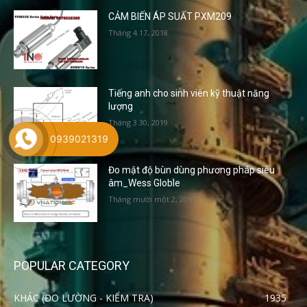
CẢM BIẾN ÁP SUẤT PXM209
Tháng 4 17, 2018
Tiếng anh cho sinh viên kỹ thuật năng
lượng
Tháng 3 30, 2019
0939021319
Đo mật độ bùn dùng phương pháp siêu
âm_Wess Globle
Tháng mười một 2, 2017
POPULAR CATEGORY
KHÁC (ĐO LƯỜNG - KIỂM TRA)
1935