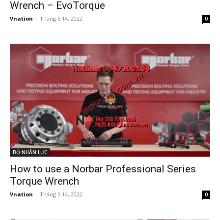
Wrench – EvoTorque
Vnation
-
Tháng 5 14, 2022
0
BỘ NHÂN LỰC
How to use a Norbar Professional Series
Torque Wrench
Vnation
-
Tháng 5 14, 2022
0