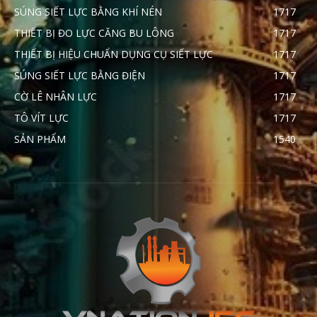
SÚNG SIẾT LỰC BẰNG KHÍ NÉN
1717
THIẾT BỊ ĐO LỰC CĂNG BU LÔNG
1717
THIẾT BỊ HIỆU CHUẨN DỤNG CỤ SIẾT LỰC
1717
SÚNG SIẾT LỰC BẰNG ĐIỆN
1717
CỜ LÊ NHÂN LỰC
1717
TÔ VÍT LỰC
1717
SẢN PHẨM
1540