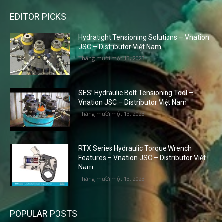
EDITOR PICKS
Hydratight Tensioning Solutions – Vnation
JSC – Distributor Việt Nam
Tháng mười một 13, 2023
SES’ Hydraulic Bolt Tensioning Tool –
Vnation JSC – Distributor Việt Nam
Tháng mười một 13, 2023
RTX Series Hydraulic Torque Wrench
Features – Vnation JSC – Distributor Việt
Nam
Tháng mười một 13, 2023
POPULAR POSTS