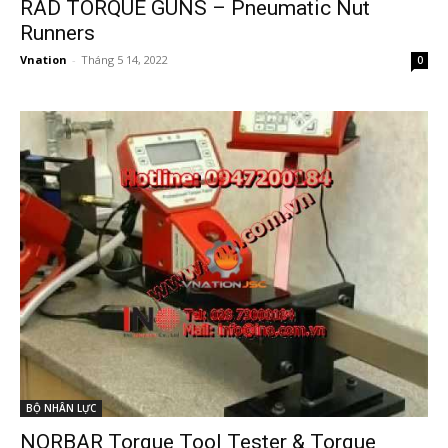
RAD TORQUE GUNS – Pneumatic Nut
Runners
Vnation
-
Tháng 5 14, 2022
0
BỘ NHÂN LỰC
NORBAR Torque Tool Tester & Torque