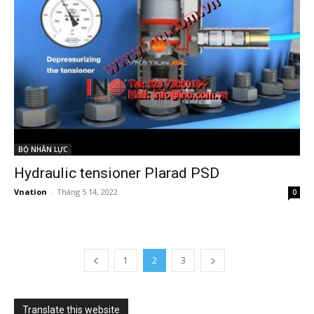
BỘ NHÂN LỰC
Hydraulic tensioner Plarad PSD
Vnation
-
Tháng 5 14, 2022
0
1
2
3
Translate this website