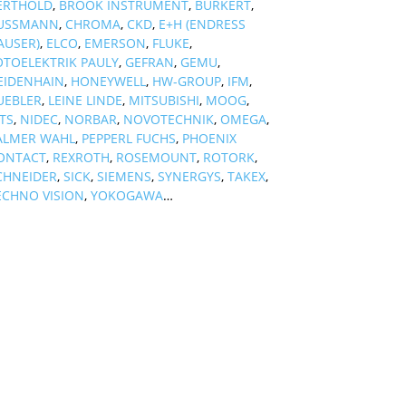
ERTHOLD
,
BROOK INSTRUMENT
,
BURKERT
,
USSMANN
,
CHROMA
,
CKD
,
E+H (ENDRESS
AUSER)
,
ELCO
,
EMERSON
,
FLUKE
,
OTOELEKTRIK PAULY
,
GEFRAN
,
GEMU
,
EIDENHAIN
,
HONEYWELL
,
HW-GROUP
,
IFM
,
UEBLER
,
LEINE LINDE
,
MITSUBISHI
,
MOOG
,
TS
,
NIDEC
,
NORBAR
,
NOVOTECHNIK
,
OMEGA
,
ALMER WAHL
,
PEPPERL FUCHS
,
PHOENIX
ONTACT
,
REXROTH
,
ROSEMOUNT
,
ROTORK
,
CHNEIDER
,
SICK
,
SIEMENS
,
SYNERGYS
,
TAKEX
,
ECHNO VISION
,
YOKOGAWA
…