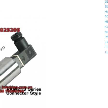
B
B
H
F
H
K
M
P
C
S
T