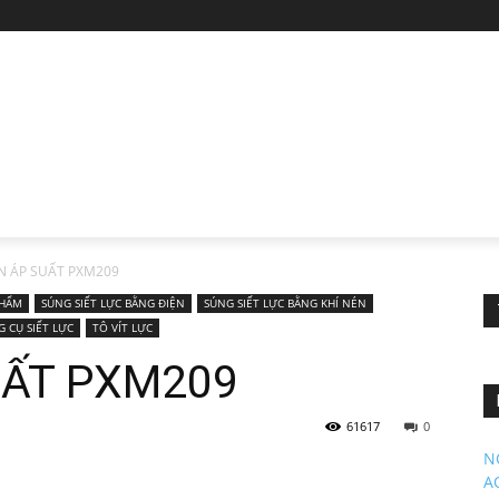
N ÁP SUẤT PXM209
PHẨM
SÚNG SIẾT LỰC BẰNG ĐIỆN
SÚNG SIẾT LỰC BẰNG KHÍ NÉN
G CỤ SIẾT LỰC
TÔ VÍT LỰC
UẤT PXM209
61617
0
N
A