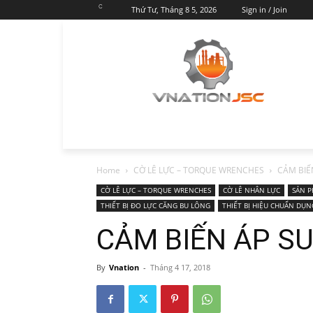
C
Thứ Tư, Tháng 8 5, 2026
Sign in / Join
Home
CỜ LÊ LỰC – TORQUE WRENCHES
CẢM BIẾ
CỜ LÊ LỰC – TORQUE WRENCHES
CỜ LÊ NHÂN LỰC
SẢN 
THIẾT BỊ ĐO LỰC CĂNG BU LÔNG
THIẾT BỊ HIỆU CHUẨN DỤN
CẢM BIẾN ÁP S
By
Vnation
-
Tháng 4 17, 2018