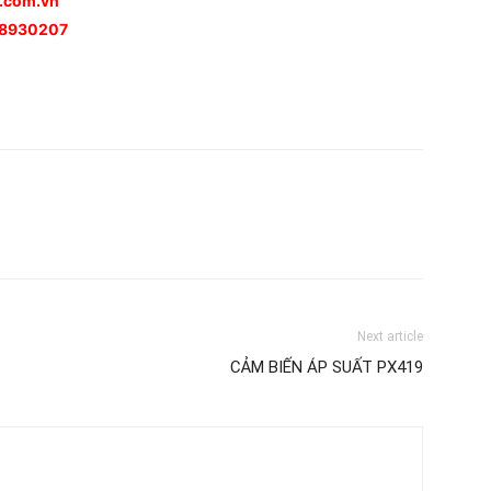
n.com.vn
988930207
Next article
CẢM BIẾN ÁP SUẤT PX419