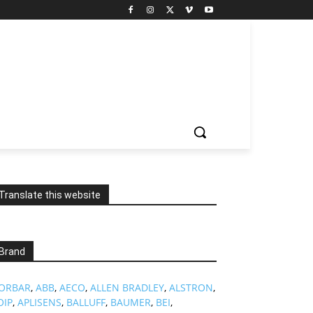
Translate this website
Brand
ORBAR
,
ABB
,
AECO
,
ALLEN BRADLEY
,
ALSTRON
,
OIP
,
APLISENS
,
BALLUFF
,
BAUMER
,
BEI
,