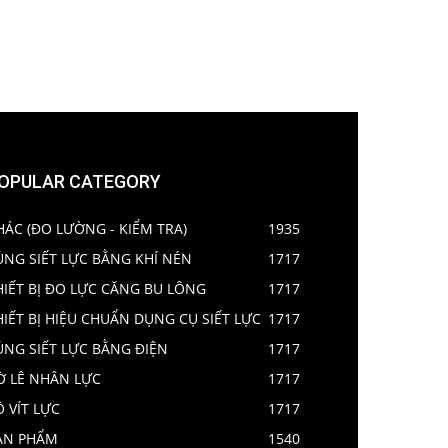
OPULAR CATEGORY
HÁC (ĐO LƯỜNG - KIỂM TRA)
1935
ÚNG SIẾT LỰC BẰNG KHÍ NÉN
1717
HIẾT BỊ ĐO LỰC CĂNG BU LÔNG
1717
HIẾT BỊ HIỆU CHUẨN DỤNG CỤ SIẾT LỰC
1717
ÚNG SIẾT LỰC BẰNG ĐIỆN
1717
Ờ LÊ NHÂN LỰC
1717
Ô VÍT LỰC
1717
ẢN PHẨM
1540