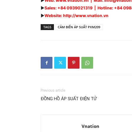
►
Web: www.vnation.vn | Mail: info@vnatio
►
Sales: +84 0939021319 | Hotline: +84 0
►
Website: http://www.vnation.vn
TAGS
CẢM BIẾN ÁP SUẤT PXM209
Previous article
ĐỒNG HỒ ÁP SUẤT ĐIỆN TỬ
Vnation