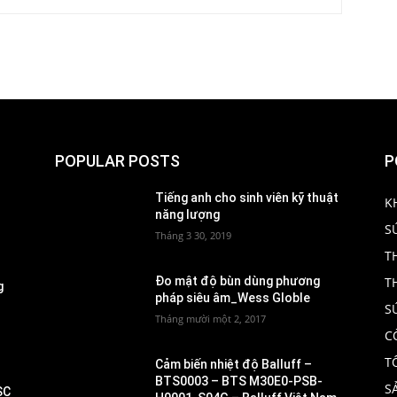
POPULAR POSTS
P
Tiếng anh cho sinh viên kỹ thuật
K
năng lượng
S
Tháng 3 30, 2019
T
T
Đo mật độ bùn dùng phương
g
pháp siêu âm_Wess Globle
S
Tháng mười một 2, 2017
C
T
Cảm biến nhiệt độ Balluff –
BTS0003 – BTS M30E0-PSB-
S
SC