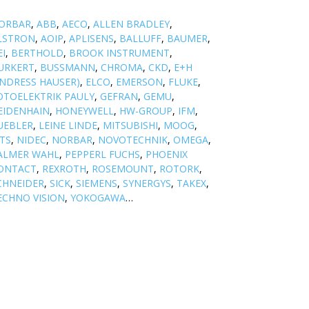
ORBAR
,
ABB
,
AECO
,
ALLEN BRADLEY
,
LSTRON
,
AOIP
,
APLISENS
,
BALLUFF
,
BAUMER
,
EI
,
BERTHOLD
,
BROOK INSTRUMENT
,
URKERT
,
BUSSMANN
,
CHROMA
,
CKD
,
E+H
ENDRESS HAUSER)
,
ELCO
,
EMERSON
,
FLUKE
,
OTOELEKTRIK PAULY
,
GEFRAN
,
GEMU
,
EIDENHAIN
,
HONEYWELL
,
HW-GROUP
,
IFM
,
UEBLER
,
LEINE LINDE
,
MITSUBISHI
,
MOOG
,
TS
,
NIDEC
,
NORBAR
,
NOVOTECHNIK
,
OMEGA
,
ALMER WAHL
,
PEPPERL FUCHS
,
PHOENIX
ONTACT
,
REXROTH
,
ROSEMOUNT
,
ROTORK
,
CHNEIDER
,
SICK
,
SIEMENS
,
SYNERGYS
,
TAKEX
,
ECHNO VISION
,
YOKOGAWA
…