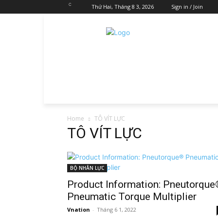
C
Thứ Hai, Tháng 8 3, 2026
Sign in / Join
Home
TÔ VÍT LỰC
TÔ VÍT LỰC
BỘ NHÂN LỰC
Product Information: Pneutorque
Pneumatic Torque Multiplier
Vnation
-
Tháng 6 1, 2022