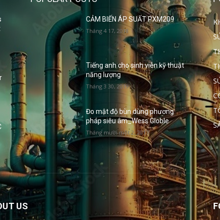
s
CẢM BIẾN ÁP SUẤT PXM209
K
t
Tháng 4 17, 2018
S
T
T
Tiếng anh cho sinh viên kỹ thuật
năng lượng
r
S
Tháng 3 30, 2019
C
T
Đo mật độ bùn dùng phương
pháp siêu âm_Wess Globle
S
C
Tháng mười một 2, 2017
OUT US
F