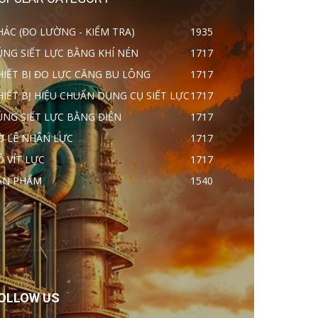
HÁC (ĐO LƯỜNG - KIỂM TRA)
1935
ÚNG SIẾT LỰC BẰNG KHÍ NÉN
1717
HIẾT BỊ ĐO LỰC CĂNG BU LÔNG
1717
HIẾT BỊ HIỆU CHUẨN DỤNG CỤ SIẾT LỰC
1717
ÚNG SIẾT LỰC BẰNG ĐIỆN
1717
Ờ LÊ NHÂN LỰC
1717
Ô VÍT LỰC
1717
ẢN PHẨM
1540
OLLOW US