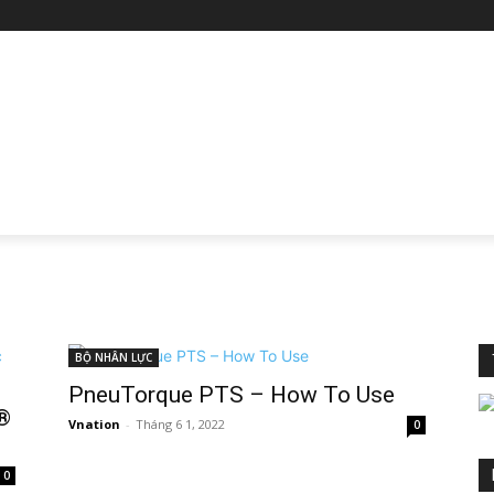
BỘ NHÂN LỰC
PneuTorque PTS – How To Use
®
Vnation
-
Tháng 6 1, 2022
0
0