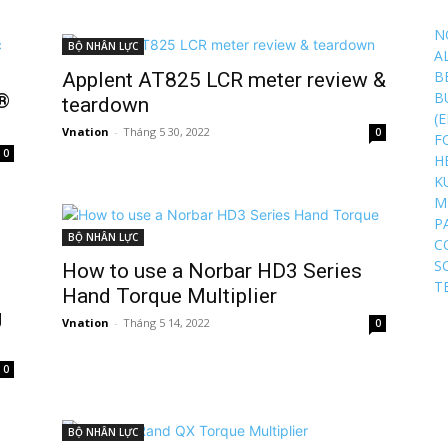
N
BỘ NHÂN LỰC
A
B
Applent AT825 LCR meter review &
B
®
teardown
(
Vnation
-
Tháng 5 30, 2022
0
F
0
H
K
M
P
BỘ NHÂN LỰC
C
S
How to use a Norbar HD3 Series
T
Hand Torque Multiplier
g
Vnation
-
Tháng 5 14, 2022
0
0
BỘ NHÂN LỰC