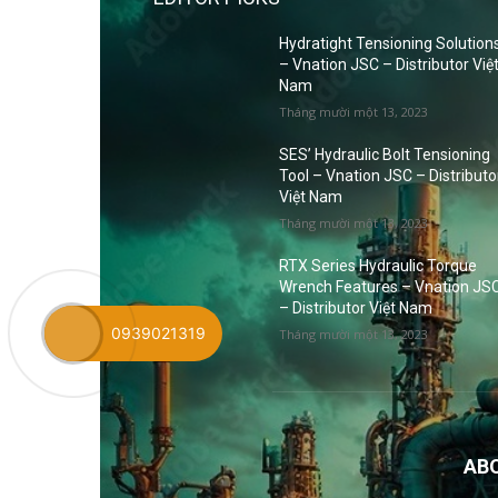
Hydratight Tensioning Solution
– Vnation JSC – Distributor Việ
Nam
Tháng mười một 13, 2023
SES’ Hydraulic Bolt Tensioning
Tool – Vnation JSC – Distributo
Việt Nam
Tháng mười một 13, 2023
RTX Series Hydraulic Torque
Wrench Features – Vnation JS
– Distributor Việt Nam
0939021319
Tháng mười một 13, 2023
AB