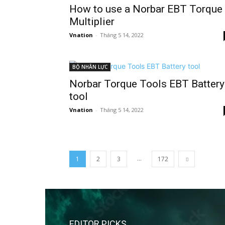
How to use a Norbar EBT Torque
Multiplier
Vnation
-
Tháng 5 14, 2022
BỘ NHÂN LỰC
Norbar Torque Tools EBT Battery
tool
Vnation
-
Tháng 5 14, 2022
...
1
2
3
172
EDITOR PICKS