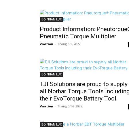
BỘ NHÂN LỰC
Product Information: Pneutorque
Pneumatic Torque Multiplier
Vnation
-
Tháng 6 1, 2022
BỘ NHÂN LỰC
TJI Solutions are proud to supply
all Norbar Torque Tools includin
their EvoTorque Battery Tool.
Vnation
-
Tháng 5 14, 2022
BỘ NHÂN LỰC