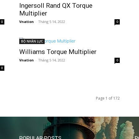
Ingersoll Rand QX Torque
Multiplier
Vnation
-
Tháng 5 14, 2022
0
0
BỘ NHÂN LỰC
Williams Torque Multiplier
Vnation
-
Tháng 5 14, 2022
0
0
Page 1 of 172
POPULAR POSTS
P