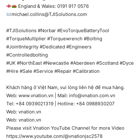
England & Wales: 0191 917 0576
michael.collins@TJISolutions.com
#TJISolutions #Norbar #EvoTorqueBatteryTool
#TorqueMultiplier #Torquewrench #Bolting
#JointIntegrity #Dedicated #Engineers
#Controlledbolting
#UK #NorthEast #Newcastle #Aberdeen #Scotland #Dyce
#Hire #Sale #Service #Repair #Calibration
Khách hàng ở Việt Nam, vui lòng liên hệ để mua hàng.
Web: www.vnation.vn | Mail: info@vnation.com.vn
Tel: +84 0939021319 | Hotline: +84 0988930207
Web: vnation.vn
Web: vnation.vn
Please visit Vnation YouTube Channel for more Video
https://www.youtube.com/@vnationjsc2578