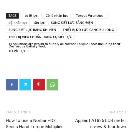
TAGS
cơ lê lực
Cờ lê nhân lực
Torque Wrenches
bộ nhân lực
cần lực
SÚNG SIẾT LỰC BẰNG ĐIỆN
SÚNG SIẾT LỰC BẰNG KHÍ NÉN
THIẾT BỊ ĐO LỰC CĂNG BU LÔNG
THIẾT BỊ HIỆU CHUẨN DỤNG CỤ SIẾT LỰC
TJI Solutions are proud to supply all Norbar Torque Tools including their
EvoTorque Battery Tool.
TÔ VÍT LỰC
Previous article
Next article
How to use a Norbar HD3
Applent AT825 LCR meter
Series Hand Torque Multiplier
review & teardown