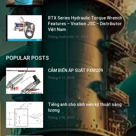
RTX Series Hydraulic Torque Wrench
Features – Vnation JSC – Distributor
Việt Nam
Tháng mười một 13, 2023
POPULAR POSTS
CẢM BIẾN ÁP SUẤT PXM209
Tháng 4 17, 2018
Tiếng anh cho sinh viên kỹ thuật năng
lượng
Tháng 3 30, 2019