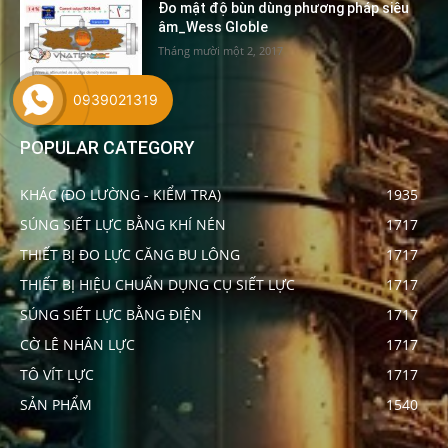
Đo mật độ bùn dùng phương pháp siêu
âm_Wess Globle
Tháng mười một 2, 2017
0939021319
POPULAR CATEGORY
KHÁC (ĐO LƯỜNG - KIỂM TRA)
1935
SÚNG SIẾT LỰC BẰNG KHÍ NÉN
1717
THIẾT BỊ ĐO LỰC CĂNG BU LÔNG
1717
THIẾT BỊ HIỆU CHUẨN DỤNG CỤ SIẾT LỰC
1717
SÚNG SIẾT LỰC BẰNG ĐIỆN
1717
CỜ LÊ NHÂN LỰC
1717
TÔ VÍT LỰC
1717
SẢN PHẨM
1540