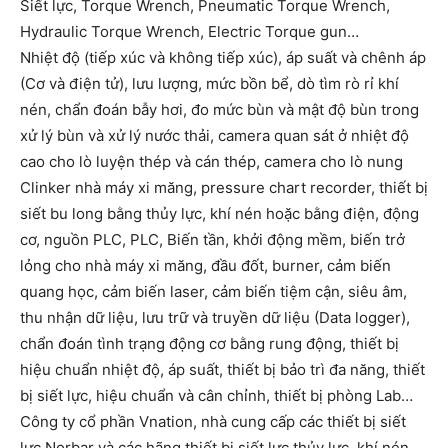
Siết lực, Torque Wrench, Pneumatic Torque Wrench,
Hydraulic Torque Wrench, Electric Torque gun…
Nhiệt độ (tiếp xúc và không tiếp xúc), áp suất và chênh áp
(Cơ và điện tử), lưu lượng, mức bồn bể, dò tìm rò rỉ khí
nén, chẩn đoán bẫy hơi, đo mức bùn và mật độ bùn trong
xử lý bùn và xử lý nước thải, camera quan sát ở nhiệt độ
cao cho lò luyện thép và cán thép, camera cho lò nung
Clinker nhà máy xi măng, pressure chart recorder, thiết bị
siết bu long bằng thủy lực, khí nén hoặc bằng điện, động
cơ, nguồn PLC, PLC, Biến tần, khởi động mềm, biến trở
lỏng cho nhà máy xi măng, đầu đốt, burner, cảm biến
quang học, cảm biến laser, cảm biến tiệm cận, siêu âm,
thu nhận dữ liệu, lưu trữ và truyền dữ liệu (Data logger),
chẩn đoán tình trạng động cơ bằng rung động, thiết bị
hiệu chuẩn nhiệt độ, áp suất, thiết bị bảo trì đa năng, thiết
bị siết lực, hiệu chuẩn và cân chỉnh, thiết bị phòng Lab…
Công ty cổ phần Vnation, nhà cung cấp các thiết bị siết
lực Norbar và các hãng thiết bị siết lực thủy lực, khí nén,