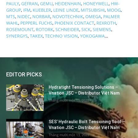
PAULY
,
GEFRAN
,
GEMU
,
HEIDENHAIN
,
HONEYWELL
,
HW-
GROUP
,
IFM
,
KUEBLER
,
LEINE LINDE
,
MITSUBISHI
,
MOOG
,
MTS
,
NIDEC
,
NORBAR
,
NOVOTECHNIK
,
OMEGA
,
PALMER
WAHL
,
PEPPERL FUCHS
,
PHOENIX CONTACT
,
REXROTH
,
ROSEMOUNT
,
ROTORK
,
SCHNEIDER
,
SICK
,
SIEMENS
,
SYNERGYS
,
TAKEX
,
TECHNO VISION
,
YOKOGAWA
…
EDITOR PICKS
Hydratight Tensioning Solutions –
Vnation JSC – Distributor Việt Nam
Tháng mười một 13, 2023
SES’ Hydraulic Bolt Tensioning Tool –
Vnation JSC – Distributor Việt Nam
Tháng mười một 13, 2023