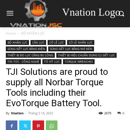
Vnation Logo
Home
BỘ NHÂN LỰC
BỘ NHÂN LỰC
CÂN LỰC
CỜ LÊ LỰC
CỜ LÊ NHÂN LỰC
SÚNG SIẾT LỰC BẰNG ĐIỆN
SÚNG SIẾT LỰC BẰNG KHÍ NÉN
THIẾT BỊ ĐO LỰC CĂNG BU LÔNG
THIẾT BỊ HIỆU CHUẨN DỤNG CỤ SIẾT LỰC
TIN TỨC - CÔNG NGHỆ
TÔ VÍT LỰC
TORQUE WRENCHES
TJI Solutions are proud to
supply all Norbar Torque
Tools including their
EvoTorque Battery Tool.
By
Vnation
-
Tháng 5 14, 2022
2679
0