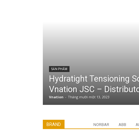
SẢN PHẨM
Hydratight Tensioning S
Vnation JSC – Distribut
Vnation
-
Tháng mười một 13, 2023
BRAND
NORBAR
ABB
A