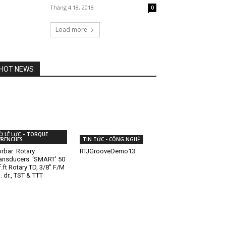
Tháng 4 18, 2018
0
Load more
HOT NEWS
Ờ LÊ LỰC – TORQUE
RENCHES
TIN TỨC - CÔNG NGHỆ
rbar Rotary
RTJGrooveDemo13
ansducers ‘SMART’ 50
f.ft Rotary TD, 3/8″ F/M
. dr., TST & TTT