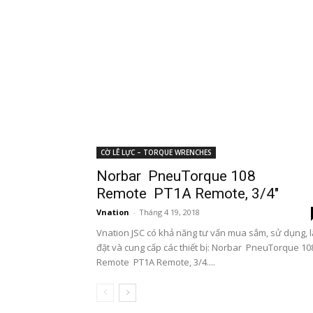
CỜ LÊ LỰC – TORQUE WRENCHES
Norbar PneuTorque 108
Remote PT1A Remote, 3/4″
Vnation
-
Tháng 4 19, 2018
Vnation JSC có khả năng tư vấn mua sắm, sử dụng, 
đặt và cung cấp các thiết bị: Norbar PneuTorque 10
Remote PT1A Remote, 3/4....