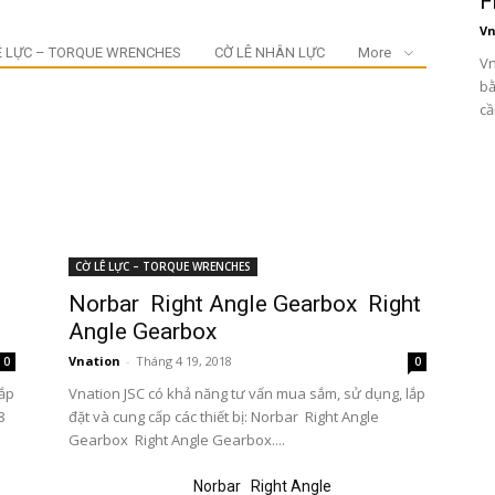
F
Vn
Ê LỰC – TORQUE WRENCHES
CỜ LÊ NHÂN LỰC
More
Vn
bằ
cầ
CỜ LÊ LỰC – TORQUE WRENCHES
Norbar Right Angle Gearbox Right
Angle Gearbox
Vnation
-
Tháng 4 19, 2018
0
0
lắp
Vnation JSC có khả năng tư vấn mua sắm, sử dụng, lắp
8
đặt và cung cấp các thiết bị: Norbar Right Angle
Gearbox Right Angle Gearbox....
Norbar Right Angle