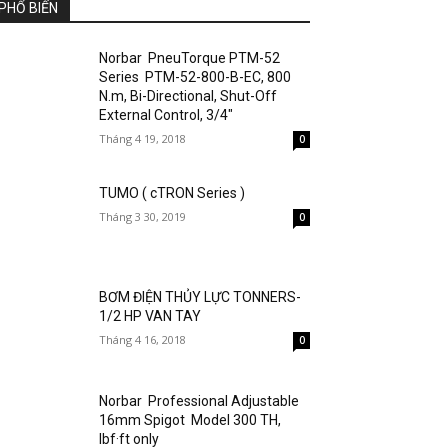
PHỔ BIẾN
Norbar PneuTorque PTM-52
Series PTM-52-800-B-EC, 800
N.m, Bi-Directional, Shut-Off
External Control, 3/4″
Tháng 4 19, 2018
0
TUMO ( cTRON Series )
Tháng 3 30, 2019
0
BƠM ĐIỆN THỦY LỰC TONNERS-
1/2 HP VAN TAY
Tháng 4 16, 2018
0
Norbar Professional Adjustable
16mm Spigot Model 300 TH,
lbf·ft only