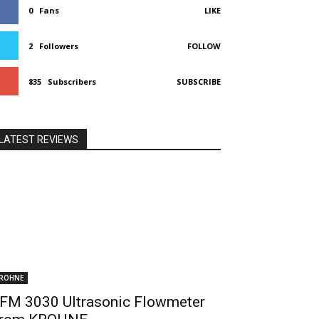
0
Fans
LIKE
2
Followers
FOLLOW
835
Subscribers
SUBSCRIBE
LATEST REVIEWS
ROHNE
FM 3030 Ultrasonic Flowmeter