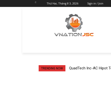
C
Thứ Hai, Tháng 8 3, 2026
Sign in / Join
QuadTech Inc-AC Hipot Te
TRENDING NOW