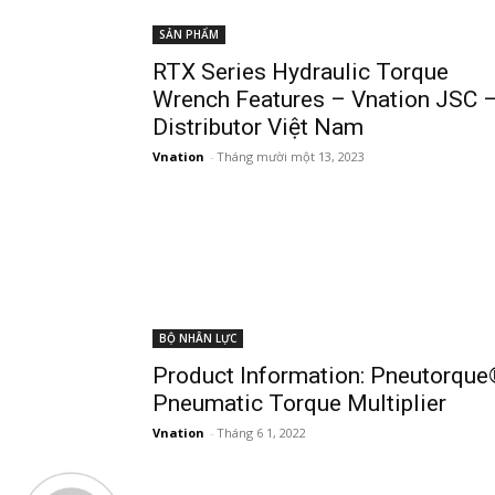
SẢN PHẨM
RTX Series Hydraulic Torque
Wrench Features – Vnation JSC 
Distributor Việt Nam
Vnation
-
Tháng mười một 13, 2023
BỘ NHÂN LỰC
Product Information: Pneutorque
Pneumatic Torque Multiplier
Vnation
-
Tháng 6 1, 2022