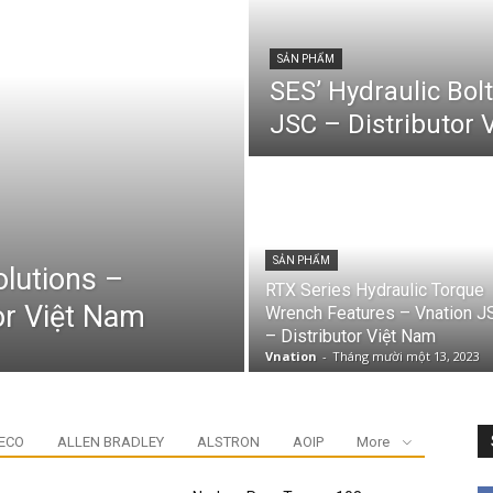
SẢN PHẨM
SES’ Hydraulic Bol
JSC – Distributor 
SẢN PHẨM
olutions –
RTX Series Hydraulic Torque
or Việt Nam
Wrench Features – Vnation J
– Distributor Việt Nam
Vnation
-
Tháng mười một 13, 2023
ECO
ALLEN BRADLEY
ALSTRON
AOIP
More