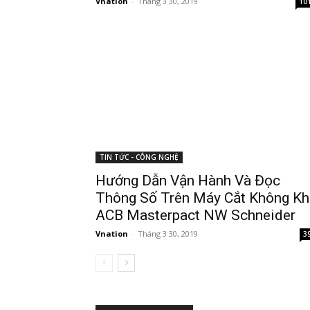
Vnation
-
Tháng 3 30, 2019
10
TIN TỨC - CÔNG NGHỆ
Hướng Dẫn Vận Hành Và Đọc
Thông Số Trên Máy Cắt Không Kh
ACB Masterpact NW Schneider
Vnation
-
Tháng 3 30, 2019
3