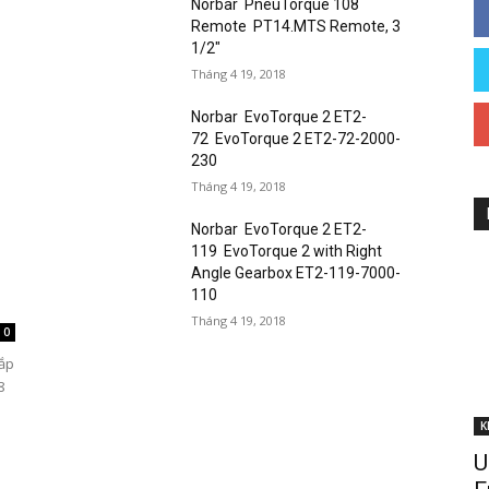
Norbar PneuTorque 108
Remote PT14.MTS Remote, 3
1/2″
Tháng 4 19, 2018
Norbar EvoTorque 2 ET2-
72 EvoTorque 2 ET2-72-2000-
230
Tháng 4 19, 2018
Norbar EvoTorque 2 ET2-
119 EvoTorque 2 with Right
Angle Gearbox ET2-119-7000-
110
Tháng 4 19, 2018
0
lắp
8
K
U