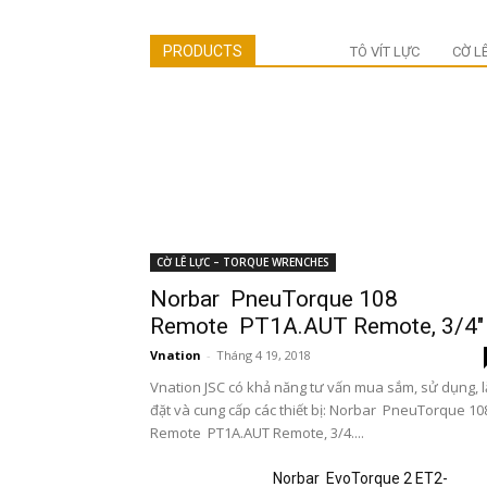
PRODUCTS
TÔ VÍT LỰC
CỜ L
CỜ LÊ LỰC – TORQUE WRENCHES
Norbar PneuTorque 108
Remote PT1A.AUT Remote, 3/4″
Vnation
-
Tháng 4 19, 2018
Vnation JSC có khả năng tư vấn mua sắm, sử dụng, 
đặt và cung cấp các thiết bị: Norbar PneuTorque 10
Remote PT1A.AUT Remote, 3/4....
Norbar EvoTorque 2 ET2-