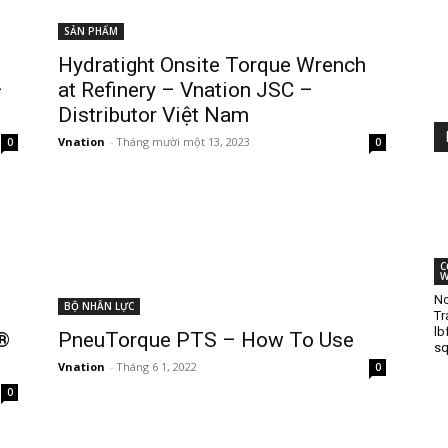
SẢN PHẨM
Hydratight Onsite Torque Wrench
–
at Refinery – Vnation JSC –
Distributor Việt Nam
Vnation
-
Tháng mười một 13, 2023
0
0
C
W
No
BỘ NHÂN LỰC
Tr
lb
®
PneuTorque PTS – How To Use
sq
Vnation
-
Tháng 6 1, 2022
0
0