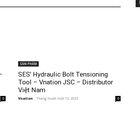
SẢN PHẨM
–
SES’ Hydraulic Bolt Tensioning
Tool – Vnation JSC – Distributor
Việt Nam
Vnation
-
Tháng mười một 13, 2023
0
0