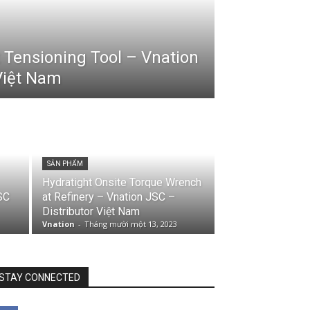
t Tensioning Tool – Vnation
Việt Nam
SẢN PHẨM
Hydratight Onsite Torque Wrench
SC
at Refinery – Vnation JSC –
Distributor Việt Nam
Vnation
-
Tháng mười một 13, 2023
STAY CONNECTED