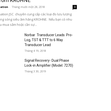
rom KROHNE
ation
-
Tháng mười một 28, 2018
0
ation JSC chuyên cung cấp các loại đo lưu lượng
ng sóng siêu âm hãng KROHNE. Nếu bạn có nhu
u mua sắm hoặc cần sự...
Norbar Transducer Leads Pro-
Log, TST & TTT to 6 Way
Transducer Lead
Tháng 4 19, 2018
Signal Recovery- Dual Phase
Lock-in Amplifier (Model: 7270)
Tháng 3 30, 2019