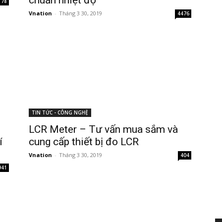
chuẩn nhiệt độ
178
Vnation
-
Tháng 3 30, 2019
4476
TIN TỨC - CÔNG NGHỆ
LCR Meter – Tư vấn mua sắm và
í
cung cấp thiết bị đo LCR
Vnation
-
Tháng 3 30, 2019
404
941