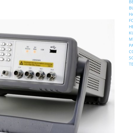
B
B
H
F
H
K
M
P
C
S
T