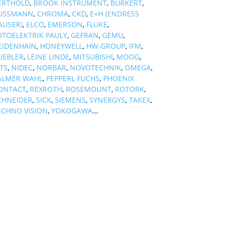
ERTHOLD
,
BROOK INSTRUMENT
,
BURKERT
,
USSMANN
,
CHROMA
,
CKD
,
E+H (ENDRESS
AUSER)
,
ELCO
,
EMERSON
,
FLUKE
,
OTOELEKTRIK PAULY
,
GEFRAN
,
GEMU
,
EIDENHAIN
,
HONEYWELL
,
HW-GROUP
,
IFM
,
UEBLER
,
LEINE LINDE
,
MITSUBISHI
,
MOOG
,
TS
,
NIDEC
,
NORBAR
,
NOVOTECHNIK
,
OMEGA
,
ALMER WAHL
,
PEPPERL FUCHS
,
PHOENIX
ONTACT
,
REXROTH
,
ROSEMOUNT
,
ROTORK
,
CHNEIDER
,
SICK
,
SIEMENS
,
SYNERGYS
,
TAKEX
,
ECHNO VISION
,
YOKOGAWA
…