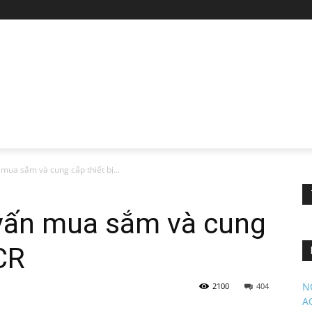
mua sắm và cung cấp thiết bị...
vấn mua sắm và cung
CR
N
2100
404
A