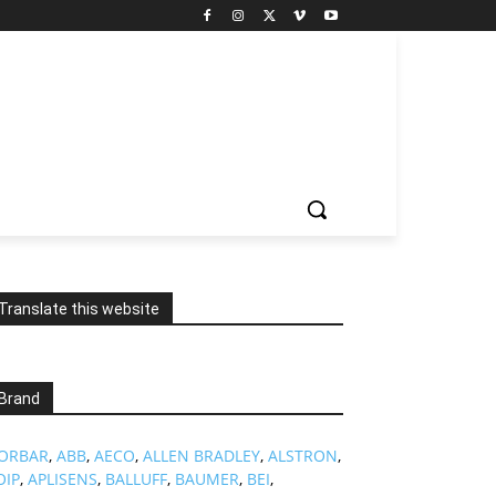
Translate this website
Brand
ORBAR
,
ABB
,
AECO
,
ALLEN BRADLEY
,
ALSTRON
,
OIP
,
APLISENS
,
BALLUFF
,
BAUMER
,
BEI
,