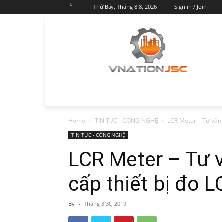
C
Thứ Bảy, Tháng 8 8, 2026
Sign in / Join
Home
TIN TỨC - CÔNG NGHỆ
LCR Meter – Tư vấn 
TIN TỨC - CÔNG NGHỆ
LCR Meter – Tư 
cấp thiết bị đo L
By
-
Tháng 3 30, 2019