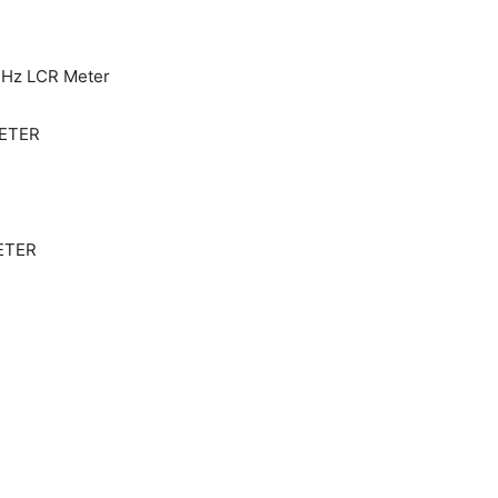
1MHz LCR Meter
METER
ETER