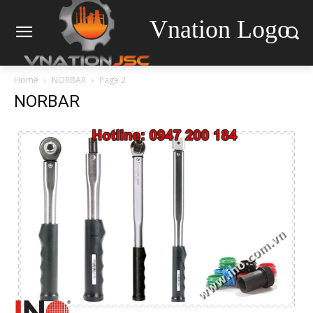
Vnation Logo
Home
NORBAR
Page 2
NORBAR