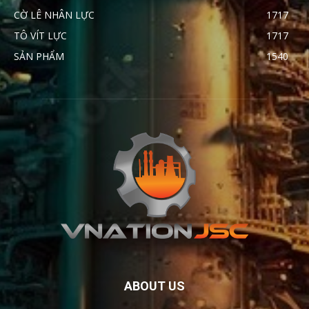
CỜ LÊ NHÂN LỰC
1717
TÔ VÍT LỰC
1717
SẢN PHẨM
1540
ABOUT US