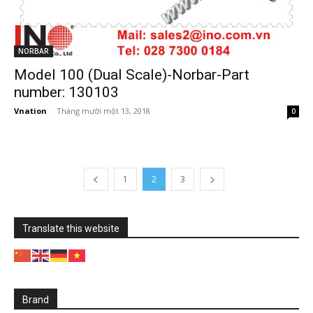
NORBAR
Model 100 (Dual Scale)-Norbar-Part
number: 130103
Vnation
-
Tháng mười một 13, 2018
0
1
2
3
Translate this website
Brand