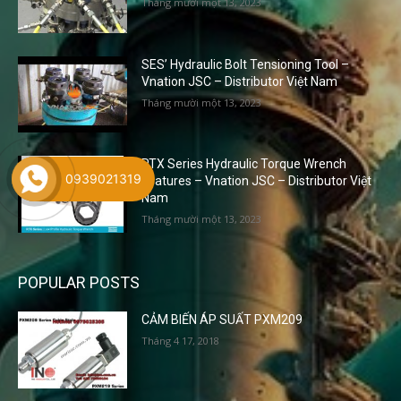
Tháng mười một 13, 2023
SES’ Hydraulic Bolt Tensioning Tool –
Vnation JSC – Distributor Việt Nam
Tháng mười một 13, 2023
RTX Series Hydraulic Torque Wrench
0939021319
Features – Vnation JSC – Distributor Việt
Nam
Tháng mười một 13, 2023
POPULAR POSTS
CẢM BIẾN ÁP SUẤT PXM209
Tháng 4 17, 2018