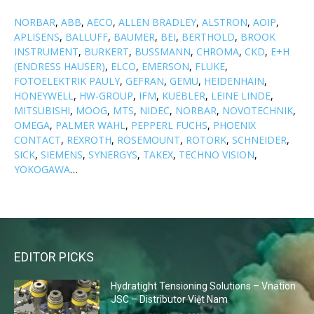
NORBAR
,
ABB
,
AECO
,
ALLEN BRADLEY
,
ALSTRON
,
AOIP
,
APLISENS
,
BALLUFF
,
BAUMER
,
BEI
,
BERTHOLD
,
BROOK
INSTRUMENT
,
BURKERT
,
BUSSMANN
,
CHROMA
,
CKD
,
E+H
(ENDRESS HAUSER)
,
ELCO
,
EMERSON
,
FLUKE
,
FOTOELEKTRIK PAULY
,
GEFRAN
,
GEMU
,
HEIDENHAIN
,
HONEYWELL
,
HW-GROUP
,
IFM
,
KUEBLER
,
LEINE LINDE
,
MITSUBISHI
,
MOOG
,
MTS
,
NIDEC
,
NORBAR
,
NOVOTECHNIK
,
OMEGA
,
PALMER WAHL
,
PEPPERL FUCHS
,
PHOENIX
CONTACT
,
REXROTH
,
ROSEMOUNT
,
ROTORK
,
SCHNEIDER
,
SICK
,
SIEMENS
,
SYNERGYS
,
TAKEX
,
TECHNO VISION
,
YOKOGAWA
…
EDITOR PICKS
Hydratight Tensioning Solutions – Vnation
JSC – Distributor Việt Nam