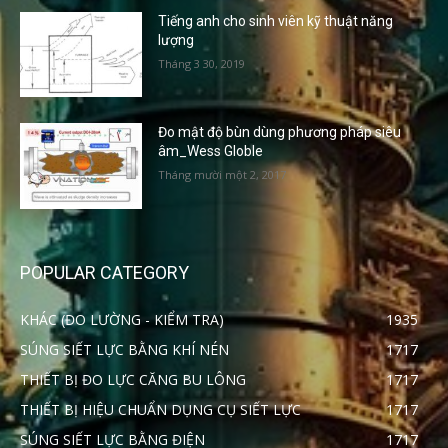
Tiếng anh cho sinh viên kỹ thuật năng
lượng
Tháng 3 30, 2019
Đo mật độ bùn dùng phương pháp siêu
âm_Wess Globle
Tháng mười một 2, 2017
POPULAR CATEGORY
KHÁC (ĐO LƯỜNG - KIỂM TRA)
1935
SÚNG SIẾT LỰC BẰNG KHÍ NÉN
1717
THIẾT BỊ ĐO LỰC CĂNG BU LÔNG
1717
THIẾT BỊ HIỆU CHUẨN DỤNG CỤ SIẾT LỰC
1717
SÚNG SIẾT LỰC BẰNG ĐIỆN
1717