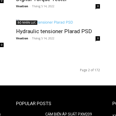
0
Vnation
-
Tháng 5 14, 2022
0
BỘ NHÂN LỰC
Hydraulic tensioner Plarad PSD
Vnation
-
Tháng 5 14, 2022
0
0
Page 2 of 172
POPULAR POSTS
P
s
CẢM BIẾN ÁP SUẤT PXM209
K