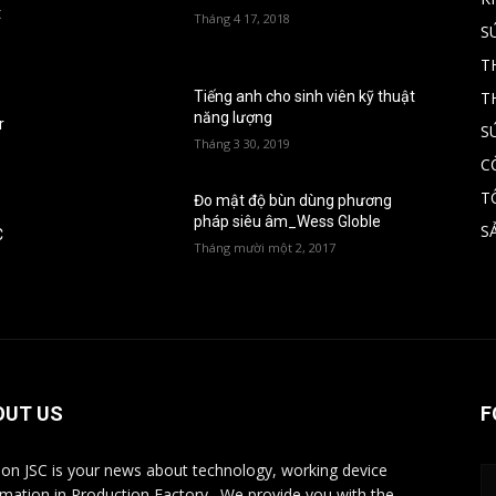
t
Tháng 4 17, 2018
S
T
T
Tiếng anh cho sinh viên kỹ thuật
năng lượng
r
S
Tháng 3 30, 2019
C
T
Đo mật độ bùn dùng phương
pháp siêu âm_Wess Globle
S
C
Tháng mười một 2, 2017
OUT US
F
ion JSC is your news about technology, working device
rmation in Production Factory . We provide you with the