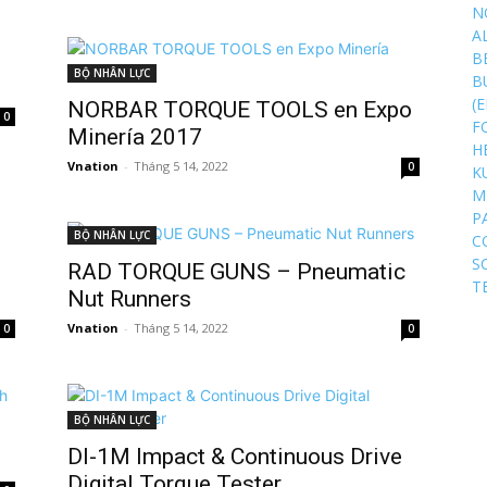
N
A
B
BỘ NHÂN LỰC
B
(
NORBAR TORQUE TOOLS en Expo
0
F
Minería 2017
H
Vnation
-
Tháng 5 14, 2022
0
K
M
P
BỘ NHÂN LỰC
C
S
RAD TORQUE GUNS – Pneumatic
T
Nut Runners
Vnation
-
Tháng 5 14, 2022
0
0
BỘ NHÂN LỰC
DI-1M Impact & Continuous Drive
Digital Torque Tester