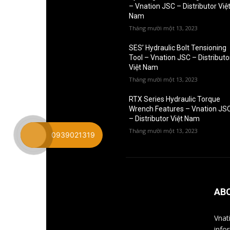
– Vnation JSC – Distributor Việ
Nam
Tháng mười một 13, 2023
SES’ Hydraulic Bolt Tensioning
Tool – Vnation JSC – Distributo
Việt Nam
Tháng mười một 13, 2023
RTX Series Hydraulic Torque
Wrench Features – Vnation JS
– Distributor Việt Nam
Tháng mười một 13, 2023
0939021319
AB
Vnat
info