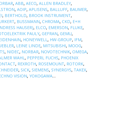
ORBAR
,
ABB
,
AECO
,
ALLEN BRADLEY
,
LSTRON
,
AOIP
,
APLISENS
,
BALLUFF
,
BAUMER
,
EI
,
BERTHOLD
,
BROOK INSTRUMENT
,
URKERT
,
BUSSMANN
,
CHROMA
,
CKD
,
E+H
ENDRESS HAUSER)
,
ELCO
,
EMERSON
,
FLUKE
,
OTOELEKTRIK PAULY
,
GEFRAN
,
GEMU
,
EIDENHAIN
,
HONEYWELL
,
HW-GROUP
,
IFM
,
UEBLER
,
LEINE LINDE
,
MITSUBISHI
,
MOOG
,
TS
,
NIDEC
,
NORBAR
,
NOVOTECHNIK
,
OMEGA
,
ALMER WAHL
,
PEPPERL FUCHS
,
PHOENIX
ONTACT
,
REXROTH
,
ROSEMOUNT
,
ROTORK
,
CHNEIDER
,
SICK
,
SIEMENS
,
SYNERGYS
,
TAKEX
,
ECHNO VISION
,
YOKOGAWA
…