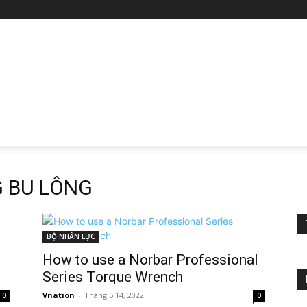
G BU LÔNG
BỘ NHÂN LỰC
How to use a Norbar Professional
Series Torque Wrench
Vnation
-
Tháng 5 14, 2022
0
0