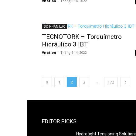
Vnation
-
Tháng 5 14, 2022
BỘ NHÂN LỰC
TECNOTORK – Torquímetro
Hidráulico 3 IBT
Vnation
-
Tháng 5 14, 2022
...
1
2
3
172
EDITOR PICKS
Hydratight Tensioning Solution