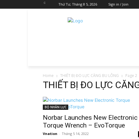
C
Thứ Tư, Tháng 8 5, 2026
Sign in / Join
Home
THIẾT BỊ ĐO LỰC CĂNG BU LÔNG
Page 2
THIẾT BỊ ĐO LỰC CĂN
BỘ NHÂN LỰC
Norbar Launches New Electronic
Torque Wrench – EvoTorque
Vnation
-
Tháng 5 14, 2022