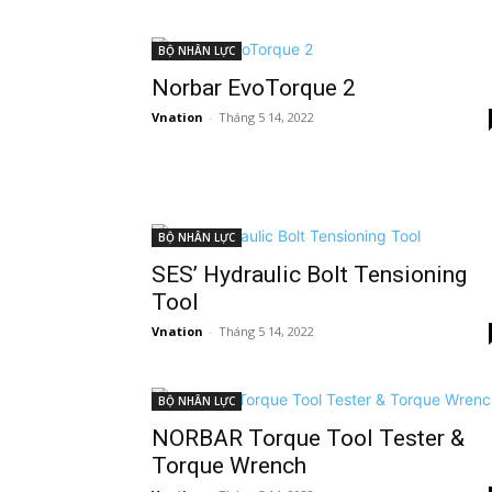
BỘ NHÂN LỰC
Norbar EvoTorque 2
Vnation
-
Tháng 5 14, 2022
BỘ NHÂN LỰC
SES’ Hydraulic Bolt Tensioning
Tool
Vnation
-
Tháng 5 14, 2022
BỘ NHÂN LỰC
NORBAR Torque Tool Tester &
Torque Wrench