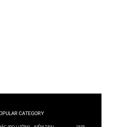
OPULAR CATEGORY
HÁC (ĐO LƯỜNG - KIỂM TRA)
1935