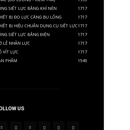
ÚNG SIẾT LỰC BẰNG KHÍ NÉN
1717
HIẾT BỊ ĐO LỰC CĂNG BU LÔNG
1717
HIẾT BỊ HIỆU CHUẨN DỤNG CỤ SIẾT LỰC
1717
ÚNG SIẾT LỰC BẰNG ĐIỆN
1717
Ờ LÊ NHÂN LỰC
1717
Ô VÍT LỰC
1717
ẢN PHẨM
1540
OLLOW US