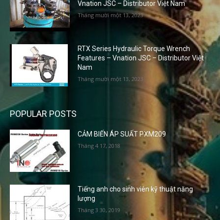
Vnation JSC – Distributor Việt Nam
Tháng mười một 13, 2023
RTX Series Hydraulic Torque Wrench
Features – Vnation JSC – Distributor Việt
Nam
Tháng mười một 13, 2023
POPULAR POSTS
CẢM BIẾN ÁP SUẤT PXM209
Tháng 4 17, 2018
Tiếng anh cho sinh viên kỹ thuật năng
lượng
Tháng 3 30, 2019