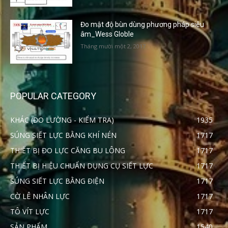
Đo mật độ bùn dùng phương pháp siêu
âm_Wess Globle
Tháng mười một 2, 2017
POPULAR CATEGORY
KHÁC (ĐO LƯỜNG - KIỂM TRA)
1935
SÚNG SIẾT LỰC BẰNG KHÍ NÉN
1717
THIẾT BỊ ĐO LỰC CĂNG BU LÔNG
1717
THIẾT BỊ HIỆU CHUẨN DỤNG CỤ SIẾT LỰC
1717
SÚNG SIẾT LỰC BẰNG ĐIỆN
1717
CỜ LÊ NHÂN LỰC
1717
TÔ VÍT LỰC
1717
SẢN PHẨM
1540