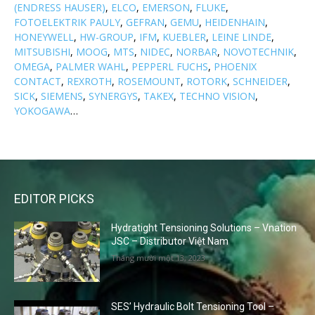
(ENDRESS HAUSER)
,
ELCO
,
EMERSON
,
FLUKE
,
FOTOELEKTRIK PAULY
,
GEFRAN
,
GEMU
,
HEIDENHAIN
,
HONEYWELL
,
HW-GROUP
,
IFM
,
KUEBLER
,
LEINE LINDE
,
MITSUBISHI
,
MOOG
,
MTS
,
NIDEC
,
NORBAR
,
NOVOTECHNIK
,
OMEGA
,
PALMER WAHL
,
PEPPERL FUCHS
,
PHOENIX
CONTACT
,
REXROTH
,
ROSEMOUNT
,
ROTORK
,
SCHNEIDER
,
SICK
,
SIEMENS
,
SYNERGYS
,
TAKEX
,
TECHNO VISION
,
YOKOGAWA
…
EDITOR PICKS
Hydratight Tensioning Solutions – Vnation
JSC – Distributor Việt Nam
Tháng mười một 13, 2023
SES’ Hydraulic Bolt Tensioning Tool –