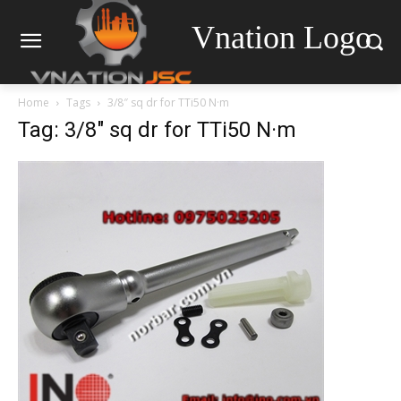
Vnation Logo
Home
Tags
3/8″ sq dr for TTi50 N·m
Tag: 3/8″ sq dr for TTi50 N·m