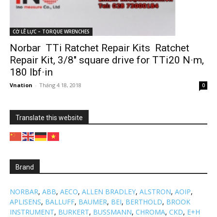
CỜ LÊ LỰC – TORQUE WRENCHES
Norbar TTi Ratchet Repair Kits Ratchet
Repair Kit, 3/8″ square drive for TTi20 N·m,
180 lbf·in
Vnation
-
Tháng 4 18, 2018
0
Translate this website
Brand
NORBAR
,
ABB
,
AECO
,
ALLEN BRADLEY
,
ALSTRON
,
AOIP
,
APLISENS
,
BALLUFF
,
BAUMER
,
BEI
,
BERTHOLD
,
BROOK
INSTRUMENT
,
BURKERT
,
BUSSMANN
,
CHROMA
,
CKD
,
E+H