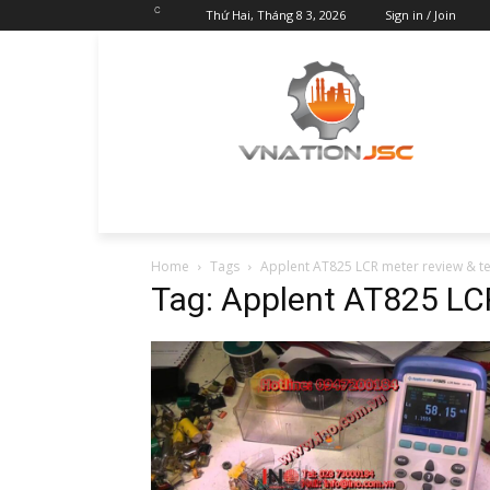
C
Thứ Hai, Tháng 8 3, 2026
Sign in / Join
Home
Tags
Applent AT825 LCR meter review & 
Tag: Applent AT825 LC