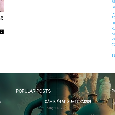
B
B
(
F
 &
H
K
0
M
P
C
S
T
POPULAR POSTS
P
s
CẢM BIẾN ÁP SUẤT PXM209
K
t
Tháng 4 17, 2018
S