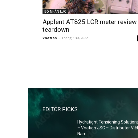
BỘ NHÂN LỰC
Applent AT825 LCR meter review
teardown
Vnation
-
Tháng 5 30, 2022
EDITOR PICKS
Hydratight Tensioning Solution
– Vnation JSC – Distributor Việ
Nam