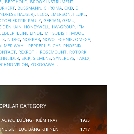
EI
,
BERTHOLD
,
BROOK INSTRUMENT
,
URKERT
,
BUSSMANN
,
CHROMA
,
CKD
,
E+H
ENDRESS HAUSER)
,
ELCO
,
EMERSON
,
FLUKE
,
OTOELEKTRIK PAULY
,
GEFRAN
,
GEMU
,
EIDENHAIN
,
HONEYWELL
,
HW-GROUP
,
IFM
,
UEBLER
,
LEINE LINDE
,
MITSUBISHI
,
MOOG
,
TS
,
NIDEC
,
NORBAR
,
NOVOTECHNIK
,
OMEGA
,
ALMER WAHL
,
PEPPERL FUCHS
,
PHOENIX
ONTACT
,
REXROTH
,
ROSEMOUNT
,
ROTORK
,
CHNEIDER
,
SICK
,
SIEMENS
,
SYNERGYS
,
TAKEX
,
ECHNO VISION
,
YOKOGAWA
…
OPULAR CATEGORY
HÁC (ĐO LƯỜNG - KIỂM TRA)
1935
ÚNG SIẾT LỰC BẰNG KHÍ NÉN
1717