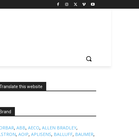
Translate this website
Brand
ORBAR
,
ABB
,
AECO
,
ALLEN BRADLEY
,
LSTRON
,
AOIP
,
APLISENS
,
BALLUFF
,
BAUMER
,