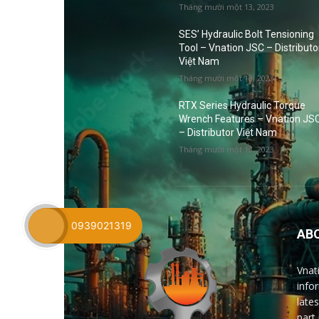
Tháng mười một 13, 2023
SES’ Hydraulic Bolt Tensioning
Tool – Vnation JSC – Distributo
Việt Nam
Tháng mười một 13, 2023
RTX Series Hydraulic Torque
Wrench Features – Vnation JS
– Distributor Việt Nam
Tháng mười một 13, 2023
0939021319
AB
Vnat
info
late
part