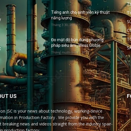
T
T
Tiếng anh cho sinh viên kỹ thuật
năng lượng
r
S
Tháng 3 30, 2019
C
T
Đo mật độ bùn dùng phương
pháp siêu âm_Wess Globle
S
C
Tháng mười một 2, 2017
OUT US
F
ion JSC is your news about technology, working device
rmation in Production Factory . We provide you with the
st breaking news and videos straight from the industry spair-
 in production factory.