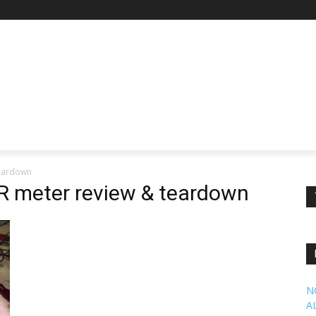
teardown
R meter review & teardown
N
A