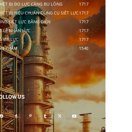
HIẾT BỊ ĐO LỰC CĂNG BU LÔNG
1717
HIẾT BỊ HIỆU CHUẨN DỤNG CỤ SIẾT LỰC
1717
ÚNG SIẾT LỰC BẰNG ĐIỆN
1717
Ờ LÊ NHÂN LỰC
1717
Ô VÍT LỰC
1717
ẢN PHẨM
1540
OLLOW US