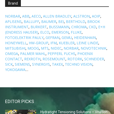
Brand
NORBAR
,
ABB
,
AECO
,
ALLEN BRADLEY
,
ALSTRON
,
AOIP
,
APLISENS
,
BALLUFF
,
BAUMER
,
BEI
,
BERTHOLD
,
BROOK
INSTRUMENT
,
BURKERT
,
BUSSMANN
,
CHROMA
,
CKD
,
E+H
(ENDRESS HAUSER)
,
ELCO
,
EMERSON
,
FLUKE
,
FOTOELEKTRIK PAULY
,
GEFRAN
,
GEMU
,
HEIDENHAIN
,
HONEYWELL
,
HW-GROUP
,
IFM
,
KUEBLER
,
LEINE LINDE
,
MITSUBISHI
,
MOOG
,
MTS
,
NIDEC
,
NORBAR
,
NOVOTECHNIK
,
OMEGA
,
PALMER WAHL
,
PEPPERL FUCHS
,
PHOENIX
CONTACT
,
REXROTH
,
ROSEMOUNT
,
ROTORK
,
SCHNEIDER
,
SICK
,
SIEMENS
,
SYNERGYS
,
TAKEX
,
TECHNO VISION
,
YOKOGAWA
…
EDITOR PICKS
Hydratight Tensioning Solutions – Vnation