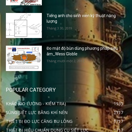
Tiếng anh cho sinh viên kỹ thuật năng
lượng
Tháng 3 30, 2019
Đo mật độ bùn dùng phương pháp siêu
âm_Wess Globle
Tháng mười một 2, 2017
POPULAR CATEGORY
KHÁC (ĐO LƯỜNG - KIỂM TRA)
1935
SÚNG SIẾT LỰC BẰNG KHÍ NÉN
1717
THIẾT BỊ ĐO LỰC CĂNG BU LÔNG
1717
THIẾT BỊ HIỆU CHUẨN DỤNG CỤ SIẾT LỰC
1717