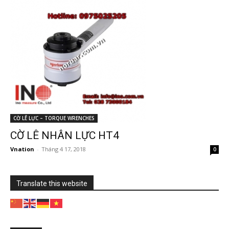
CỜ LÊ LỰC – TORQUE WRENCHES
CỜ LÊ NHÂN LỰC HT4
Vnation
-
Tháng 4 17, 2018
0
Translate this website