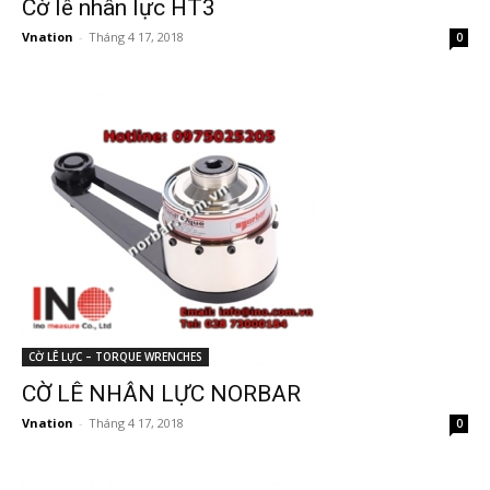
Cờ lê nhân lực HT3
Vnation
-
Tháng 4 17, 2018
0
CỜ LÊ LỰC – TORQUE WRENCHES
CỜ LÊ NHÂN LỰC NORBAR
Vnation
-
Tháng 4 17, 2018
0