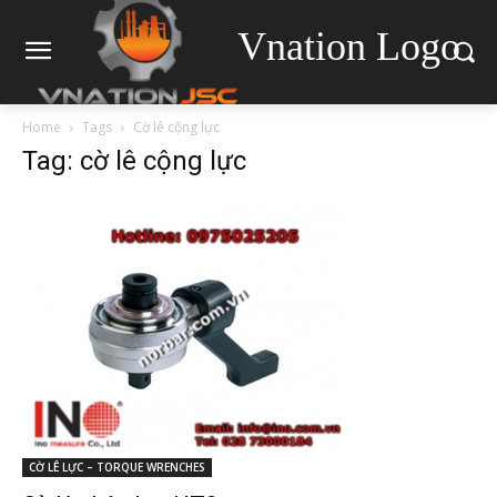
Vnation Logo
Home
Tags
Cờ lê cộng lực
Tag: cờ lê cộng lực
CỜ LÊ LỰC – TORQUE WRENCHES