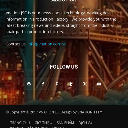
Vnation JSC is your news about technology, working device
information in Production Factory . We provide you with the
latest breaking news and videos straight from the industry
spair-part in production factory.
Contact us:
info@vnation.com.vn
FOLLOW US
© Copyright © 2017 VNATION JSC Design by VNATION Team
TRANG CHỦ
GIỚI THIỆU
SẢN PHẨM
DỊCH VỤ