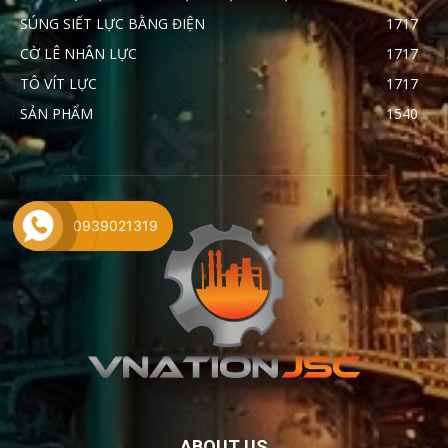
SÚNG SIẾT LỰC BẰNG ĐIỆN
1717
CỜ LÊ NHÂN LỰC
1717
TÔ VÍT LỰC
1717
SẢN PHẨM
1540
0939021319
ABOUT US