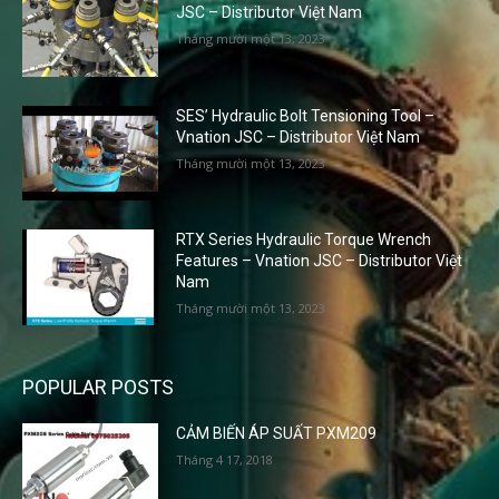
JSC – Distributor Việt Nam
Tháng mười một 13, 2023
SES’ Hydraulic Bolt Tensioning Tool –
Vnation JSC – Distributor Việt Nam
Tháng mười một 13, 2023
RTX Series Hydraulic Torque Wrench
Features – Vnation JSC – Distributor Việt
Nam
Tháng mười một 13, 2023
POPULAR POSTS
CẢM BIẾN ÁP SUẤT PXM209
Tháng 4 17, 2018