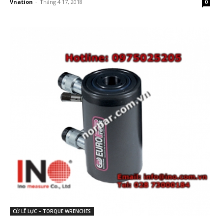
Vnation
-
Tháng 4 17, 2018
0
CỜ LÊ LỰC – TORQUE WRENCHES