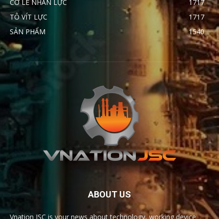
CỜ LÊ NHÂN LỰC
1717
TÔ VÍT LỰC
1717
SẢN PHẨM
1540
ABOUT US
Vnation JSC is your news about technology, working device