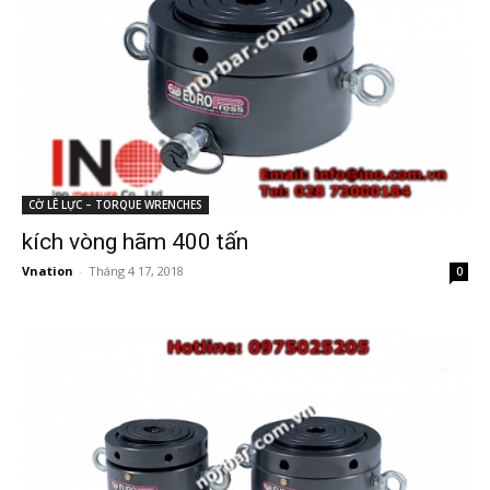
CỜ LÊ LỰC – TORQUE WRENCHES
kích vòng hãm 400 tấn
Vnation
-
Tháng 4 17, 2018
0