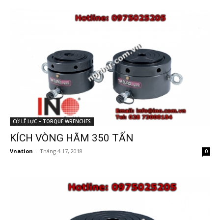
CỜ LÊ LỰC – TORQUE WRENCHES
KÍCH VÒNG HÃM 350 TẤN
Vnation
-
Tháng 4 17, 2018
0