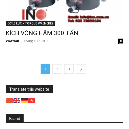
CỜ LÊ LỰC – TORQUE WRENCHES
KÍCH VÒNG HÃM 300 TẤN
Vnation
-
Tháng 4 17, 2018
0
1
2
3
Translate this website
Brand