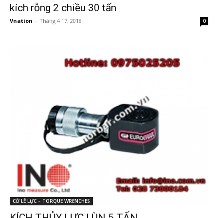
kích rỗng 2 chiều 30 tấn
Vnation
-
Tháng 4 17, 2018
0
CỜ LÊ LỰC – TORQUE WRENCHES
KÍCH THỦY LỰC LÙN 5 TẤN