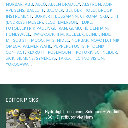
NORBAR
,
ABB
,
AECO
,
ALLEN BRADLEY
,
ALSTRON
,
AOIP
,
APLISENS
,
BALLUFF
,
BAUMER
,
BEI
,
BERTHOLD
,
BROOK
INSTRUMENT
,
BURKERT
,
BUSSMANN
,
CHROMA
,
CKD
,
E+H
(ENDRESS HAUSER)
,
ELCO
,
EMERSON
,
FLUKE
,
FOTOELEKTRIK PAULY
,
GEFRAN
,
GEMU
,
HEIDENHAIN
,
HONEYWELL
,
HW-GROUP
,
IFM
,
KUEBLER
,
LEINE LINDE
,
MITSUBISHI
,
MOOG
,
MTS
,
NIDEC
,
NORBAR
,
NOVOTECHNIK
,
OMEGA
,
PALMER WAHL
,
PEPPERL FUCHS
,
PHOENIX
CONTACT
,
REXROTH
,
ROSEMOUNT
,
ROTORK
,
SCHNEIDER
,
SICK
,
SIEMENS
,
SYNERGYS
,
TAKEX
,
TECHNO VISION
,
YOKOGAWA
…
EDITOR PICKS
Hydratight Tensioning Solutions – Vnation
JSC – Distributor Việt Nam
Tháng mười một 13, 2023