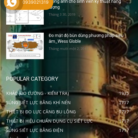
Tiếng anh cho sinh viên kỹ thuật năng
0939021319
lượng
Tháng 3 30, 2019
Đo mật độ bùn dùng phương pháp siêu
âm_Wess Globle
Tháng mười một 2, 2017
POPULAR CATEGORY
KHÁC (ĐO LƯỜNG - KIỂM TRA)
1935
SÚNG SIẾT LỰC BẰNG KHÍ NÉN
1717
THIẾT BỊ ĐO LỰC CĂNG BU LÔNG
1717
THIẾT BỊ HIỆU CHUẨN DỤNG CỤ SIẾT LỰC
1717
SÚNG SIẾT LỰC BẰNG ĐIỆN
1717