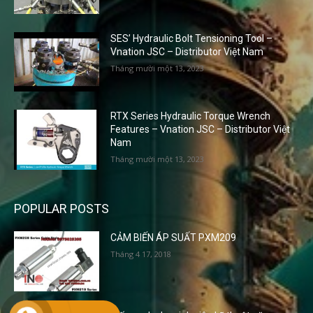
SES’ Hydraulic Bolt Tensioning Tool –
Vnation JSC – Distributor Việt Nam
Tháng mười một 13, 2023
RTX Series Hydraulic Torque Wrench
Features – Vnation JSC – Distributor Việt
Nam
Tháng mười một 13, 2023
POPULAR POSTS
CẢM BIẾN ÁP SUẤT PXM209
Tháng 4 17, 2018