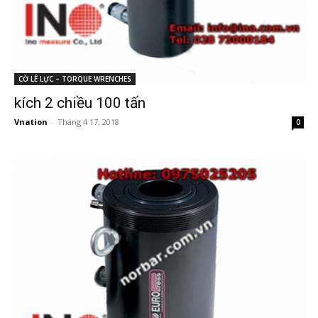
CỜ LÊ LỰC – TORQUE WRENCHES
kích 2 chiều 100 tấn
Vnation
-
Tháng 4 17, 2018
0