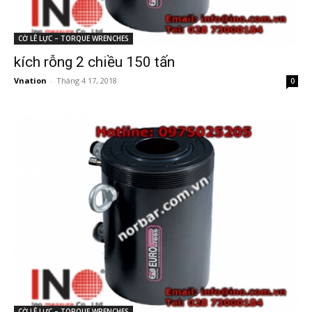
CỜ LÊ LỰC – TORQUE WRENCHES
kích rỗng 2 chiều 150 tấn
Vnation
-
Tháng 4 17, 2018
0
CỜ LÊ LỰC – TORQUE WRENCHES