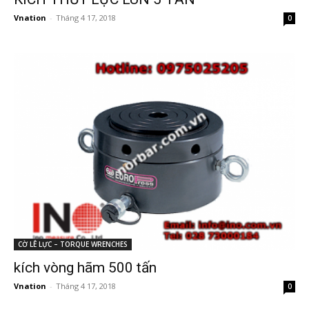
Vnation
-
Tháng 4 17, 2018
0
CỜ LÊ LỰC – TORQUE WRENCHES
kích vòng hãm 500 tấn
Vnation
-
Tháng 4 17, 2018
0