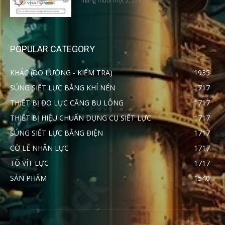
Tháng mười một 2, 2017
POPULAR CATEGORY
KHÁC (ĐO LƯỜNG - KIỂM TRA)
1935
SÚNG SIẾT LỰC BẰNG KHÍ NÉN
1717
THIẾT BỊ ĐO LỰC CĂNG BU LÔNG
1717
THIẾT BỊ HIỆU CHUẨN DỤNG CỤ SIẾT LỰC
1717
SÚNG SIẾT LỰC BẰNG ĐIỆN
1717
CỜ LÊ NHÂN LỰC
1717
TÔ VÍT LỰC
1717
SẢN PHẨM
1540