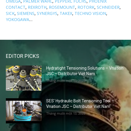
OMEGA
,
PALMER WAHL
,
PEPPERL FUCHS
,
PHOENIX
CONTACT
,
REXROTH
,
ROSEMOUNT
,
ROTORK
,
SCHNEIDER
,
SICK
,
SIEMENS
,
SYNERGYS
,
TAKEX
,
TECHNO VISION
,
YOKOGAWA
…
EDITOR PICKS
Hydratight Tensioning Solutions – Vnation
JSC – Distributor Việt Nam
Tháng mười một 13, 2023
SES’ Hydraulic Bolt Tensioning Tool –
Vnation JSC – Distributor Việt Nam
Tháng mười một 13, 2023