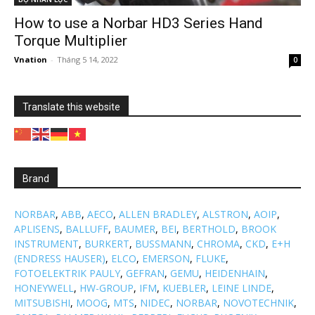
How to use a Norbar HD3 Series Hand
Torque Multiplier
Vnation
-
Tháng 5 14, 2022
0
Translate this website
Brand
NORBAR
,
ABB
,
AECO
,
ALLEN BRADLEY
,
ALSTRON
,
AOIP
,
APLISENS
,
BALLUFF
,
BAUMER
,
BEI
,
BERTHOLD
,
BROOK
INSTRUMENT
,
BURKERT
,
BUSSMANN
,
CHROMA
,
CKD
,
E+H
(ENDRESS HAUSER)
,
ELCO
,
EMERSON
,
FLUKE
,
FOTOELEKTRIK PAULY
,
GEFRAN
,
GEMU
,
HEIDENHAIN
,
HONEYWELL
,
HW-GROUP
,
IFM
,
KUEBLER
,
LEINE LINDE
,
MITSUBISHI
,
MOOG
,
MTS
,
NIDEC
,
NORBAR
,
NOVOTECHNIK
,