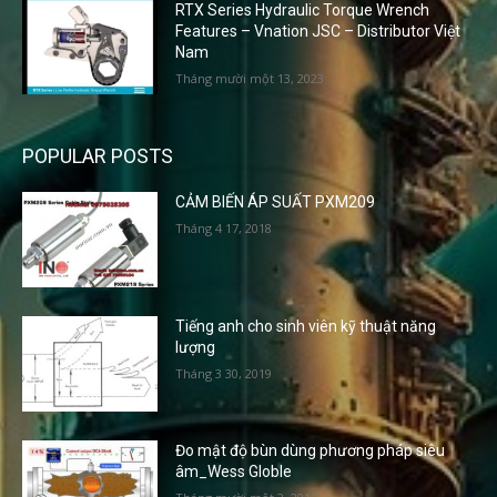
RTX Series Hydraulic Torque Wrench
Features – Vnation JSC – Distributor Việt
Nam
Tháng mười một 13, 2023
POPULAR POSTS
CẢM BIẾN ÁP SUẤT PXM209
Tháng 4 17, 2018
Tiếng anh cho sinh viên kỹ thuật năng
lượng
Tháng 3 30, 2019
Đo mật độ bùn dùng phương pháp siêu
âm_Wess Globle