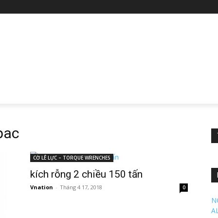
pac
CỜ LÊ LỰC – TORQUE WRENCHES
kích rỗng 2 chiều 150 tấn
Vnation
-
Tháng 4 17, 2018
0
N
A