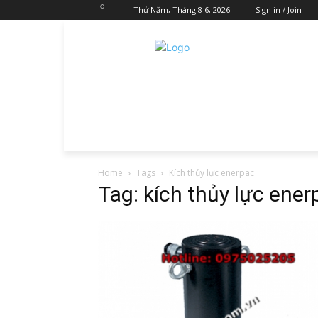
C
Thứ Năm, Tháng 8 6, 2026
Sign in / Join
Home
Tags
Kích thủy lực enerpac
Tag: kích thủy lực ener