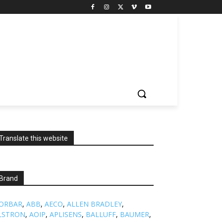
Translate this website
Brand
ORBAR
,
ABB
,
AECO
,
ALLEN BRADLEY
,
LSTRON
,
AOIP
,
APLISENS
,
BALLUFF
,
BAUMER
,