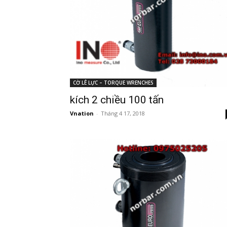
CỜ LÊ LỰC – TORQUE WRENCHES
kích 2 chiều 100 tấn
Vnation
-
Tháng 4 17, 2018