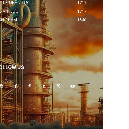
Ờ LÊ NHÂN LỰC
1717
Ô VÍT LỰC
1717
ẢN PHẨM
1540
OLLOW US