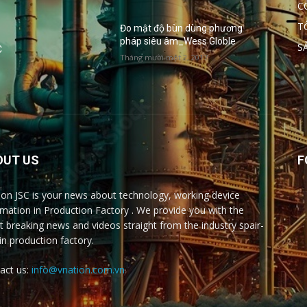
C
T
Đo mật độ bùn dùng phương
pháp siêu âm_Wess Globle
S
C
Tháng mười một 2, 2017
OUT US
F
ion JSC is your news about technology, working device
rmation in Production Factory . We provide you with the
st breaking news and videos straight from the industry spair-
 in production factory.
act us:
info@vnation.com.vn