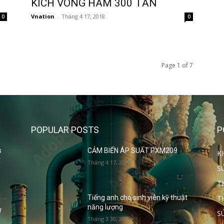
KÍCH VÒNG HÃM 300 TẤN
Vnation
-
Tháng 4 17, 2018
0
0
Page 1 of 7
POPULAR POSTS
P
s
CẢM BIẾN ÁP SUẤT PXM209
K
t
Tháng 4 17, 2018
S
T
T
Tiếng anh cho sinh viên kỹ thuật
năng lượng
r
S
Tháng 3 30, 2019