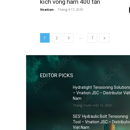
kích vòng hãm 400 tấn
Vnation
-
Tháng 4 17, 2018
...
1
2
3
7
EDITOR PICKS
Hydratight Tensioning Solution
– Vnation JSC – Distributor Việ
Nam
Tháng mười một 13, 2023
SES’ Hydraulic Bolt Tensioning
Tool – Vnation JSC – Distributo
Việt Nam