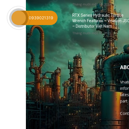
Tháng mười một 13, 2023
RTX Series Hydraulic Torque
0939021319
Wrench Features – Vnation JS
– Distributor Việt Nam
Tháng mười một 13, 2023
AB
Vnat
info
late
part
Cont