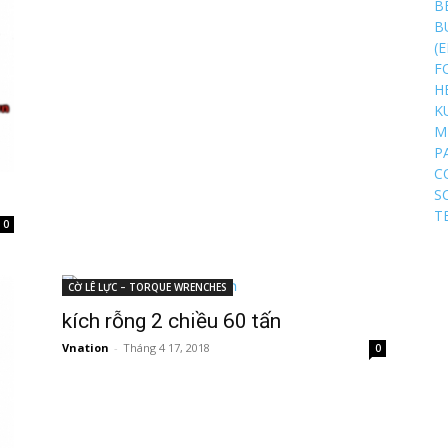
B
B
(
F
H
K
M
P
C
S
T
0
CỜ LÊ LỰC – TORQUE WRENCHES
kích rỗng 2 chiều 60 tấn
Vnation
-
Tháng 4 17, 2018
0