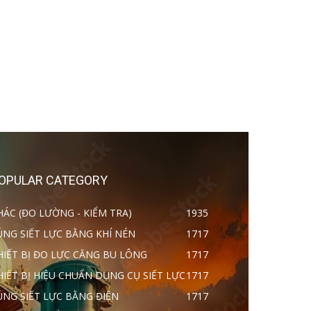
OPULAR CATEGORY
HÁC (ĐO LƯỜNG - KIỂM TRA)
1935
ÚNG SIẾT LỰC BẰNG KHÍ NÉN
1717
HIẾT BỊ ĐO LỰC CĂNG BU LÔNG
1717
HIẾT BỊ HIỆU CHUẨN DỤNG CỤ SIẾT LỰC
1717
ÚNG SIẾT LỰC BẰNG ĐIỆN
1717