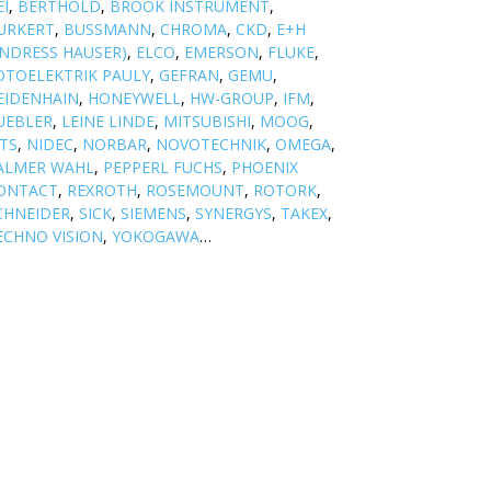
EI
,
BERTHOLD
,
BROOK INSTRUMENT
,
URKERT
,
BUSSMANN
,
CHROMA
,
CKD
,
E+H
ENDRESS HAUSER)
,
ELCO
,
EMERSON
,
FLUKE
,
OTOELEKTRIK PAULY
,
GEFRAN
,
GEMU
,
EIDENHAIN
,
HONEYWELL
,
HW-GROUP
,
IFM
,
UEBLER
,
LEINE LINDE
,
MITSUBISHI
,
MOOG
,
TS
,
NIDEC
,
NORBAR
,
NOVOTECHNIK
,
OMEGA
,
ALMER WAHL
,
PEPPERL FUCHS
,
PHOENIX
ONTACT
,
REXROTH
,
ROSEMOUNT
,
ROTORK
,
CHNEIDER
,
SICK
,
SIEMENS
,
SYNERGYS
,
TAKEX
,
ECHNO VISION
,
YOKOGAWA
…