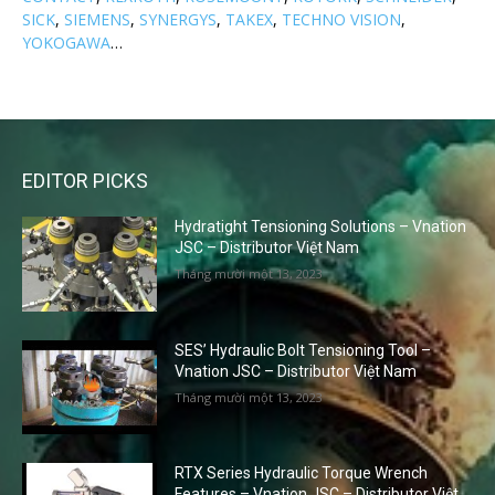
SICK
,
SIEMENS
,
SYNERGYS
,
TAKEX
,
TECHNO VISION
,
YOKOGAWA
…
EDITOR PICKS
Hydratight Tensioning Solutions – Vnation
JSC – Distributor Việt Nam
Tháng mười một 13, 2023
SES’ Hydraulic Bolt Tensioning Tool –
Vnation JSC – Distributor Việt Nam
Tháng mười một 13, 2023
RTX Series Hydraulic Torque Wrench
Features – Vnation JSC – Distributor Việt