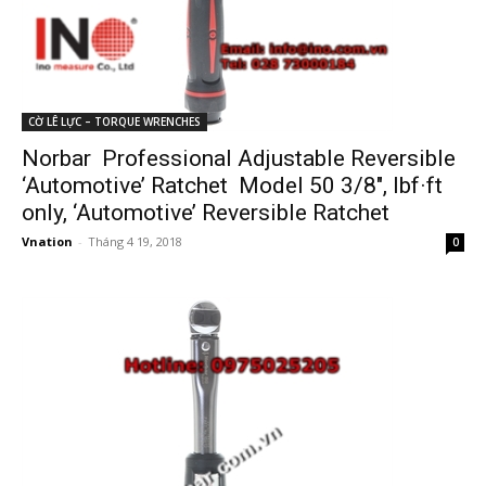
CỜ LÊ LỰC – TORQUE WRENCHES
Norbar Professional Adjustable Reversible
‘Automotive’ Ratchet Model 50 3/8″, lbf·ft
only, ‘Automotive’ Reversible Ratchet
Vnation
-
Tháng 4 19, 2018
0