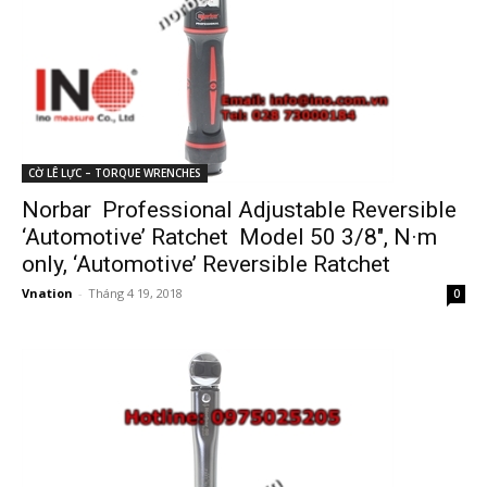
CỜ LÊ LỰC – TORQUE WRENCHES
Norbar Professional Adjustable Reversible
‘Automotive’ Ratchet Model 50 3/8″, N·m
only, ‘Automotive’ Reversible Ratchet
Vnation
-
Tháng 4 19, 2018
0