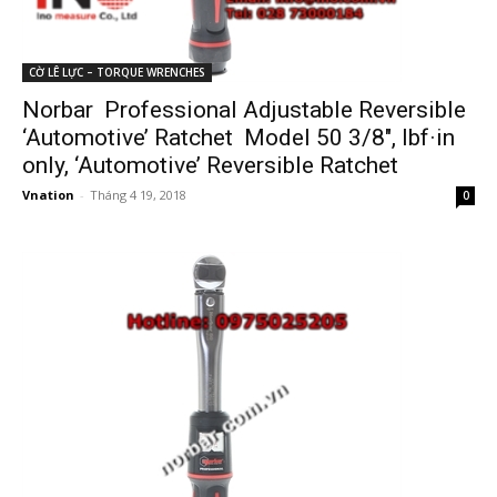
CỜ LÊ LỰC – TORQUE WRENCHES
Norbar Professional Adjustable Reversible
‘Automotive’ Ratchet Model 50 3/8″, lbf·in
only, ‘Automotive’ Reversible Ratchet
Vnation
-
Tháng 4 19, 2018
0