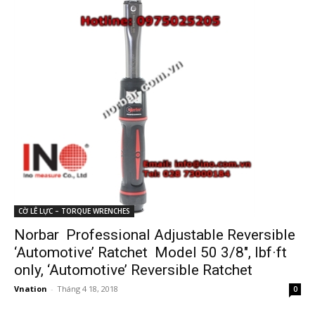
CỜ LÊ LỰC – TORQUE WRENCHES
Norbar Professional Adjustable Reversible
‘Automotive’ Ratchet Model 50 3/8″, lbf·ft
only, ‘Automotive’ Reversible Ratchet
Vnation
-
Tháng 4 18, 2018
0