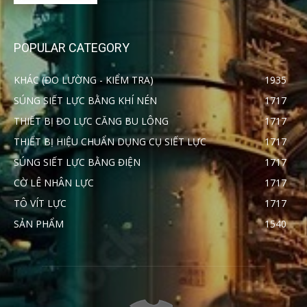
POPULAR CATEGORY
KHÁC (ĐO LƯỜNG - KIỂM TRA)
1935
SÚNG SIẾT LỰC BẰNG KHÍ NÉN
1717
THIẾT BỊ ĐO LỰC CĂNG BU LÔNG
1717
THIẾT BỊ HIỆU CHUẨN DỤNG CỤ SIẾT LỰC
1717
SÚNG SIẾT LỰC BẰNG ĐIỆN
1717
CỜ LÊ NHÂN LỰC
1717
TÔ VÍT LỰC
1717
SẢN PHẨM
1540