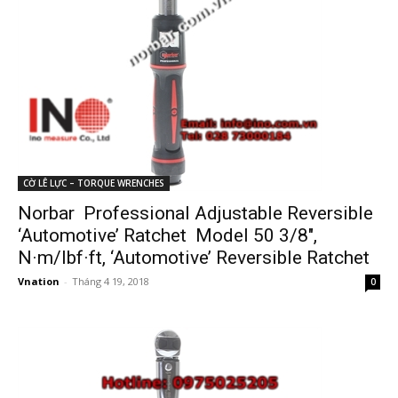
CỜ LÊ LỰC – TORQUE WRENCHES
Norbar Professional Adjustable Reversible
‘Automotive’ Ratchet Model 50 3/8″,
N·m/lbf·ft, ‘Automotive’ Reversible Ratchet
Vnation
-
Tháng 4 19, 2018
0