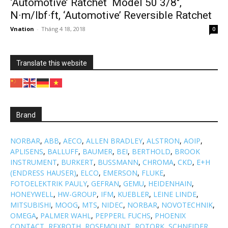
‘Automotive’ Ratchet Model 50 3/8″,
N·m/lbf·ft, ‘Automotive’ Reversible Ratchet
Vnation
-
Tháng 4 18, 2018
0
Translate this website
Brand
NORBAR
,
ABB
,
AECO
,
ALLEN BRADLEY
,
ALSTRON
,
AOIP
,
APLISENS
,
BALLUFF
,
BAUMER
,
BEI
,
BERTHOLD
,
BROOK
INSTRUMENT
,
BURKERT
,
BUSSMANN
,
CHROMA
,
CKD
,
E+H
(ENDRESS HAUSER)
,
ELCO
,
EMERSON
,
FLUKE
,
FOTOELEKTRIK PAULY
,
GEFRAN
,
GEMU
,
HEIDENHAIN
,
HONEYWELL
,
HW-GROUP
,
IFM
,
KUEBLER
,
LEINE LINDE
,
MITSUBISHI
,
MOOG
,
MTS
,
NIDEC
,
NORBAR
,
NOVOTECHNIK
,
OMEGA
,
PALMER WAHL
,
PEPPERL FUCHS
,
PHOENIX
CONTACT
,
REXROTH
,
ROSEMOUNT
,
ROTORK
,
SCHNEIDER
,