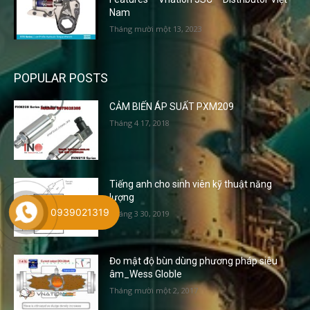
Nam
Tháng mười một 13, 2023
POPULAR POSTS
CẢM BIẾN ÁP SUẤT PXM209
Tháng 4 17, 2018
Tiếng anh cho sinh viên kỹ thuật năng
lượng
0939021319
Tháng 3 30, 2019
Đo mật độ bùn dùng phương pháp siêu
âm_Wess Globle
Tháng mười một 2, 2017