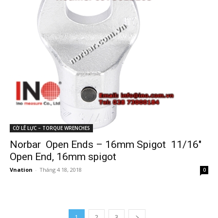
CỜ LÊ LỰC – TORQUE WRENCHES
Norbar Open Ends – 16mm Spigot 11/16″
Open End, 16mm spigot
Vnation
-
Tháng 4 18, 2018
0
1
2
3