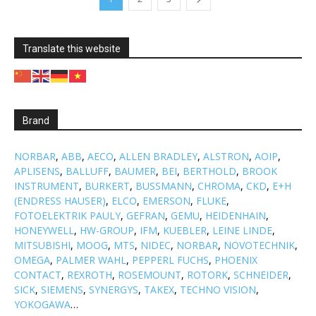
Translate this website
Brand
NORBAR
,
ABB
,
AECO
,
ALLEN BRADLEY
,
ALSTRON
,
AOIP
,
APLISENS
,
BALLUFF
,
BAUMER
,
BEI
,
BERTHOLD
,
BROOK
INSTRUMENT
,
BURKERT
,
BUSSMANN
,
CHROMA
,
CKD
,
E+H
(ENDRESS HAUSER)
,
ELCO
,
EMERSON
,
FLUKE
,
FOTOELEKTRIK PAULY
,
GEFRAN
,
GEMU
,
HEIDENHAIN
,
HONEYWELL
,
HW-GROUP
,
IFM
,
KUEBLER
,
LEINE LINDE
,
MITSUBISHI
,
MOOG
,
MTS
,
NIDEC
,
NORBAR
,
NOVOTECHNIK
,
OMEGA
,
PALMER WAHL
,
PEPPERL FUCHS
,
PHOENIX
CONTACT
,
REXROTH
,
ROSEMOUNT
,
ROTORK
,
SCHNEIDER
,
SICK
,
SIEMENS
,
SYNERGYS
,
TAKEX
,
TECHNO VISION
,
YOKOGAWA
…