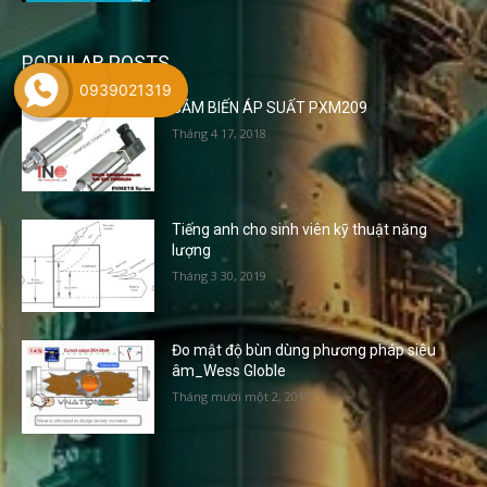
POPULAR POSTS
0939021319
CẢM BIẾN ÁP SUẤT PXM209
Tháng 4 17, 2018
Tiếng anh cho sinh viên kỹ thuật năng
lượng
Tháng 3 30, 2019
Đo mật độ bùn dùng phương pháp siêu
âm_Wess Globle
Tháng mười một 2, 2017