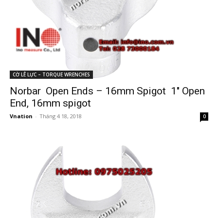
CỜ LÊ LỰC – TORQUE WRENCHES
Norbar Open Ends – 16mm Spigot 1″ Open
End, 16mm spigot
Vnation
-
Tháng 4 18, 2018
0