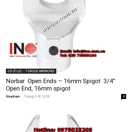
CỜ LÊ LỰC – TORQUE WRENCHES
Norbar Open Ends – 16mm Spigot 3/4″
Open End, 16mm spigot
Vnation
-
Tháng 4 18, 2018
0