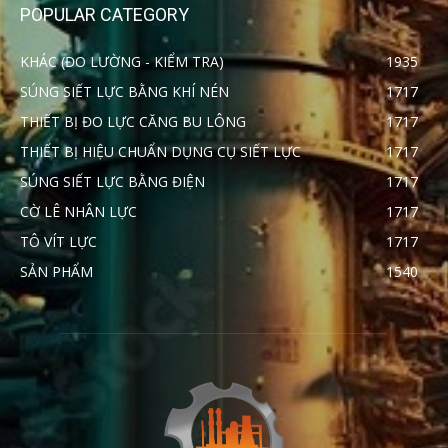
POPULAR CATEGORY
KHÁC (ĐO LƯỜNG - KIỂM TRA)
1935
SÚNG SIẾT LỰC BẰNG KHÍ NÉN
1717
THIẾT BỊ ĐO LỰC CĂNG BU LÔNG
1717
THIẾT BỊ HIỆU CHUẨN DỤNG CỤ SIẾT LỰC
1717
SÚNG SIẾT LỰC BẰNG ĐIỆN
1717
CỜ LÊ NHÂN LỰC
1717
TÔ VÍT LỰC
1717
SẢN PHẨM
1540