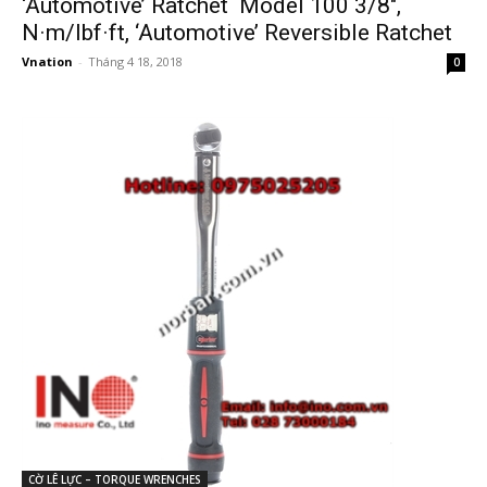
‘Automotive’ Ratchet Model 100 3/8″,
N·m/lbf·ft, ‘Automotive’ Reversible Ratchet
Vnation
-
Tháng 4 18, 2018
0
CỜ LÊ LỰC – TORQUE WRENCHES