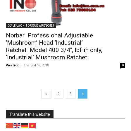
CỜ LÊ LỰC – TORQUE WRENCHES
Norbar Professional Adjustable
‘Mushroom’ Head ‘Industrial’
Ratchet Model 400 3/4″, lbf·in only,
‘Industrial’ Mushroom Ratchet
Vnation
-
Tháng 4 18, 2018
0
2
3
4
Translate this website