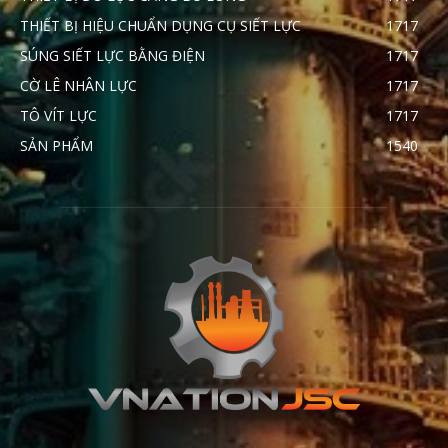
THIẾT BỊ HIỆU CHUẨN DỤNG CỤ SIẾT LỰC
1717
SÚNG SIẾT LỰC BẰNG ĐIỆN
1717
CỜ LÊ NHÂN LỰC
1717
TÔ VÍT LỰC
1717
SẢN PHẨM
1540