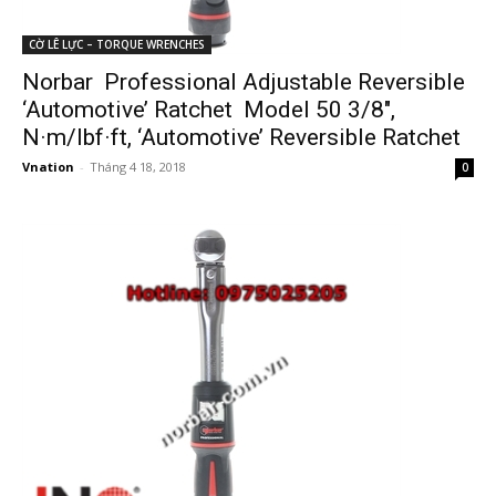
CỜ LÊ LỰC – TORQUE WRENCHES
Norbar Professional Adjustable Reversible
‘Automotive’ Ratchet Model 50 3/8″,
N·m/lbf·ft, ‘Automotive’ Reversible Ratchet
Vnation
-
Tháng 4 18, 2018
0