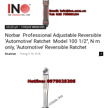
CỜ LÊ LỰC – TORQUE WRENCHES
Norbar Professional Adjustable Reversible
‘Automotive’ Ratchet Model 100 1/2″, N·m
only, ‘Automotive’ Reversible Ratchet
Vnation
-
Tháng 4 18, 2018
0