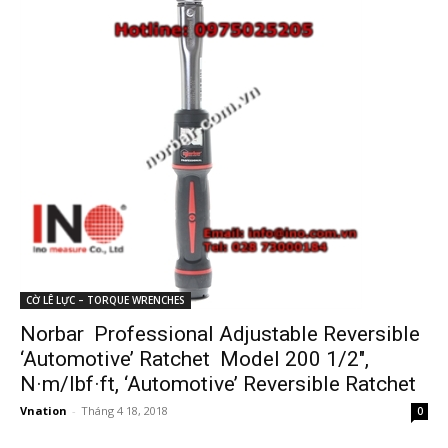
CỜ LÊ LỰC – TORQUE WRENCHES
Norbar Professional Adjustable Reversible
‘Automotive’ Ratchet Model 200 1/2″,
N·m/lbf·ft, ‘Automotive’ Reversible Ratchet
Vnation
-
Tháng 4 18, 2018
0