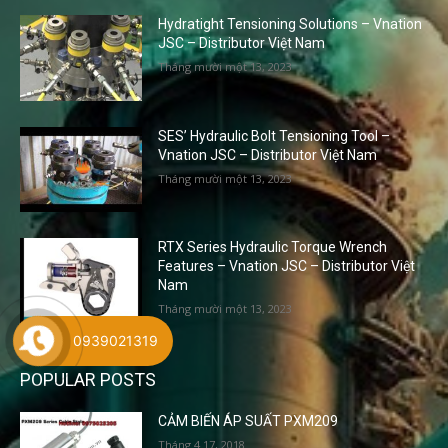
Hydratight Tensioning Solutions – Vnation
JSC – Distributor Việt Nam
Tháng mười một 13, 2023
SES’ Hydraulic Bolt Tensioning Tool –
Vnation JSC – Distributor Việt Nam
Tháng mười một 13, 2023
RTX Series Hydraulic Torque Wrench
Features – Vnation JSC – Distributor Việt
Nam
Tháng mười một 13, 2023
0939021319
POPULAR POSTS
CẢM BIẾN ÁP SUẤT PXM209
Tháng 4 17, 2018