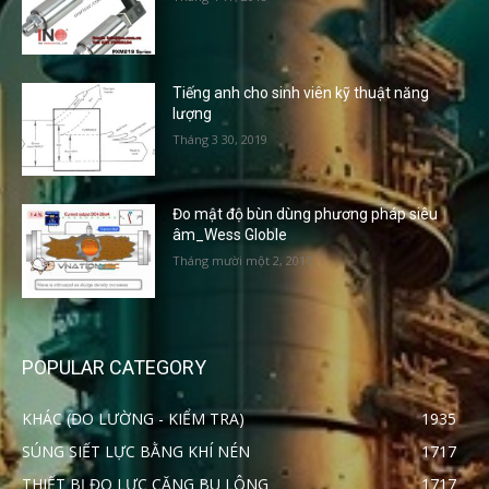
Tiếng anh cho sinh viên kỹ thuật năng
lượng
Tháng 3 30, 2019
Đo mật độ bùn dùng phương pháp siêu
âm_Wess Globle
Tháng mười một 2, 2017
POPULAR CATEGORY
KHÁC (ĐO LƯỜNG - KIỂM TRA)
1935
SÚNG SIẾT LỰC BẰNG KHÍ NÉN
1717
THIẾT BỊ ĐO LỰC CĂNG BU LÔNG
1717