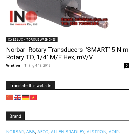
CỜ LÊ LỰC – TORQUE WRENCHES
Norbar Rotary Transducers ‘SMART’ 5 N.m
Rotary TD, 1/4″ M/F Hex, mV/V
Vnation
-
Tháng 4 19, 2018
0
Translate this website
Brand
NORBAR
,
ABB
,
AECO
,
ALLEN BRADLEY
,
ALSTRON
,
AOIP
,