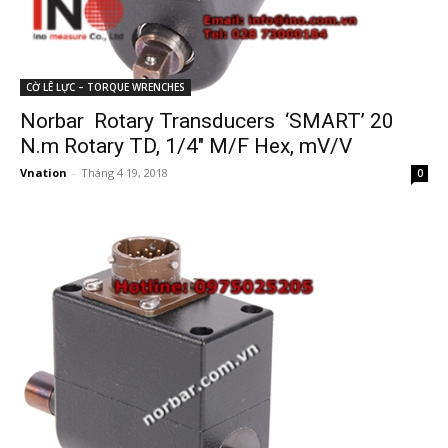
CỜ LÊ LỰC – TORQUE WRENCHES
Norbar Rotary Transducers ‘SMART’ 20
N.m Rotary TD, 1/4″ M/F Hex, mV/V
Vnation
-
Tháng 4 19, 2018
0