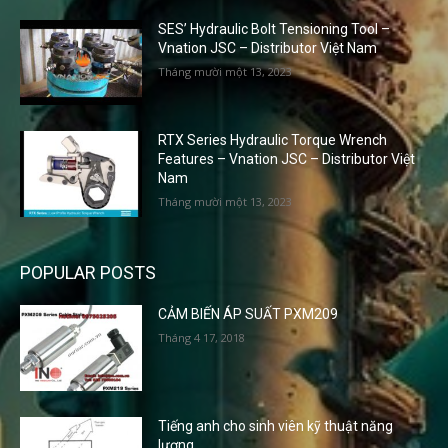
SES’ Hydraulic Bolt Tensioning Tool –
Vnation JSC – Distributor Việt Nam
Tháng mười một 13, 2023
RTX Series Hydraulic Torque Wrench
Features – Vnation JSC – Distributor Việt
Nam
Tháng mười một 13, 2023
POPULAR POSTS
CẢM BIẾN ÁP SUẤT PXM209
Tháng 4 17, 2018
Tiếng anh cho sinh viên kỹ thuật năng
lượng