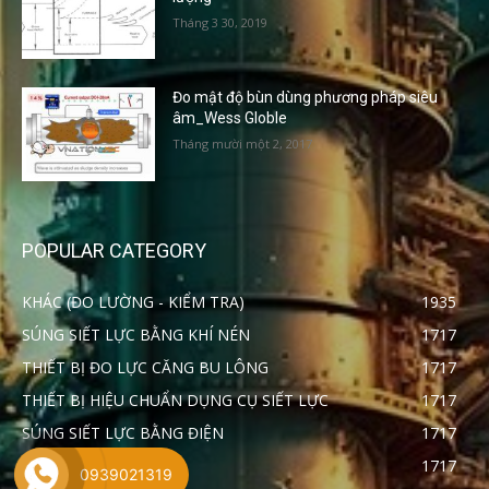
Tháng 3 30, 2019
Đo mật độ bùn dùng phương pháp siêu
âm_Wess Globle
Tháng mười một 2, 2017
POPULAR CATEGORY
KHÁC (ĐO LƯỜNG - KIỂM TRA)
1935
SÚNG SIẾT LỰC BẰNG KHÍ NÉN
1717
THIẾT BỊ ĐO LỰC CĂNG BU LÔNG
1717
THIẾT BỊ HIỆU CHUẨN DỤNG CỤ SIẾT LỰC
1717
SÚNG SIẾT LỰC BẰNG ĐIỆN
1717
CỜ LÊ NHÂN LỰC
1717
0939021319