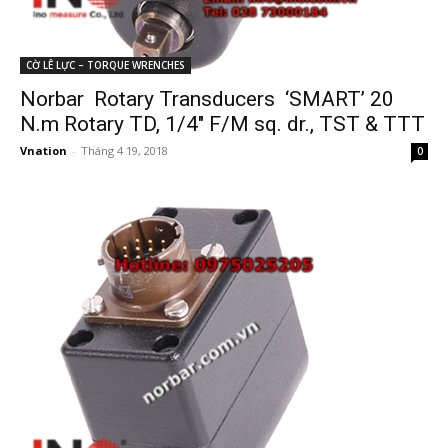
CỜ LÊ LỰC – TORQUE WRENCHES
Norbar Rotary Transducers ‘SMART’ 20
N.m Rotary TD, 1/4″ F/M sq. dr., TST & TTT
Vnation
-
Tháng 4 19, 2018
0