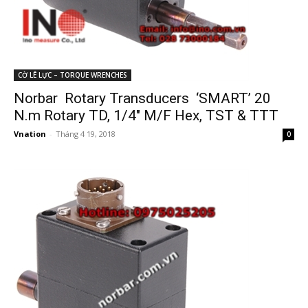
CỜ LÊ LỰC – TORQUE WRENCHES
Norbar Rotary Transducers ‘SMART’ 20
N.m Rotary TD, 1/4″ M/F Hex, TST & TTT
Vnation
-
Tháng 4 19, 2018
0