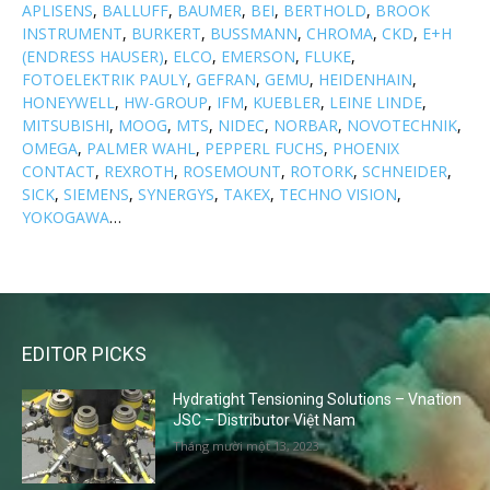
APLISENS
,
BALLUFF
,
BAUMER
,
BEI
,
BERTHOLD
,
BROOK
INSTRUMENT
,
BURKERT
,
BUSSMANN
,
CHROMA
,
CKD
,
E+H
(ENDRESS HAUSER)
,
ELCO
,
EMERSON
,
FLUKE
,
FOTOELEKTRIK PAULY
,
GEFRAN
,
GEMU
,
HEIDENHAIN
,
HONEYWELL
,
HW-GROUP
,
IFM
,
KUEBLER
,
LEINE LINDE
,
MITSUBISHI
,
MOOG
,
MTS
,
NIDEC
,
NORBAR
,
NOVOTECHNIK
,
OMEGA
,
PALMER WAHL
,
PEPPERL FUCHS
,
PHOENIX
CONTACT
,
REXROTH
,
ROSEMOUNT
,
ROTORK
,
SCHNEIDER
,
SICK
,
SIEMENS
,
SYNERGYS
,
TAKEX
,
TECHNO VISION
,
YOKOGAWA
…
EDITOR PICKS
Hydratight Tensioning Solutions – Vnation
JSC – Distributor Việt Nam
Tháng mười một 13, 2023