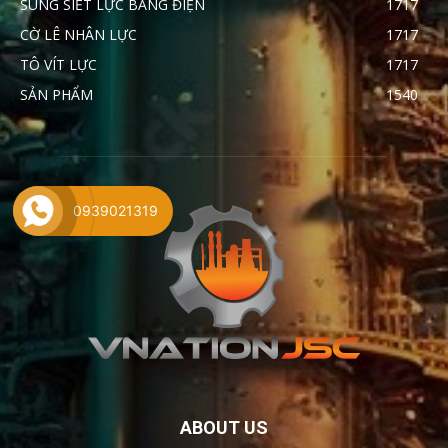
SÚNG SIẾT LỰC BẰNG ĐIỆN
1717
CỜ LÊ NHÂN LỰC
1717
TÔ VÍT LỰC
1717
SẢN PHẨM
1540
0939021319
ABOUT US