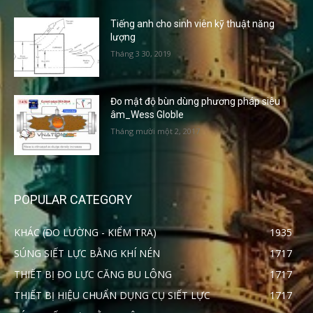
Tiếng anh cho sinh viên kỹ thuật năng
lượng
Tháng 3 30, 2019
Đo mật độ bùn dùng phương pháp siêu
âm_Wess Globle
Tháng mười một 2, 2017
POPULAR CATEGORY
KHÁC (ĐO LƯỜNG - KIỂM TRA)
1935
SÚNG SIẾT LỰC BẰNG KHÍ NÉN
1717
THIẾT BỊ ĐO LỰC CĂNG BU LÔNG
1717
THIẾT BỊ HIỆU CHUẨN DỤNG CỤ SIẾT LỰC
1717