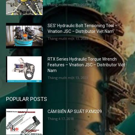
Tháng mười một 13, 2023
SES’ Hydraulic Bolt Tensioning Tool –
Vnation JSC – Distributor Việt Nam
Tháng mười một 13, 2023
RTX Series Hydraulic Torque Wrench
Features – Vnation JSC – Distributor Việt
Nam
Tháng mười một 13, 2023
POPULAR POSTS
CẢM BIẾN ÁP SUẤT PXM209
Tháng 4 17, 2018