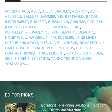
NORBAR
,
ABB
,
AECO
,
ALLEN BRADLEY
,
ALSTRON
,
AOIP
,
APLISENS
,
BALLUFF
,
BAUMER
,
BEI
,
BERTHOLD
,
BROOK
INSTRUMENT
,
BURKERT
,
BUSSMANN
,
CHROMA
,
CKD
,
E+H
(ENDRESS HAUSER)
,
ELCO
,
EMERSON
,
FLUKE
,
FOTOELEKTRIK PAULY
,
GEFRAN
,
GEMU
,
HEIDENHAIN
,
HONEYWELL
,
HW-GROUP
,
IFM
,
KUEBLER
,
LEINE LINDE
,
MITSUBISHI
,
MOOG
,
MTS
,
NIDEC
,
NORBAR
,
NOVOTECHNIK
,
OMEGA
,
PALMER WAHL
,
PEPPERL FUCHS
,
PHOENIX
CONTACT
,
REXROTH
,
ROSEMOUNT
,
ROTORK
,
SCHNEIDER
,
SICK
,
SIEMENS
,
SYNERGYS
,
TAKEX
,
TECHNO VISION
,
YOKOGAWA
…
EDITOR PICKS
Hydratight Tensioning Solutions – Vnation
JSC – Distributor Việt Nam