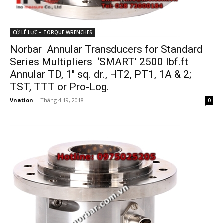
CỜ LÊ LỰC – TORQUE WRENCHES
Norbar Annular Transducers for Standard
Series Multipliers ‘SMART’ 2500 lbf.ft
Annular TD, 1″ sq. dr., HT2, PT1, 1A & 2;
TST, TTT or Pro-Log.
Vnation
-
Tháng 4 19, 2018
0