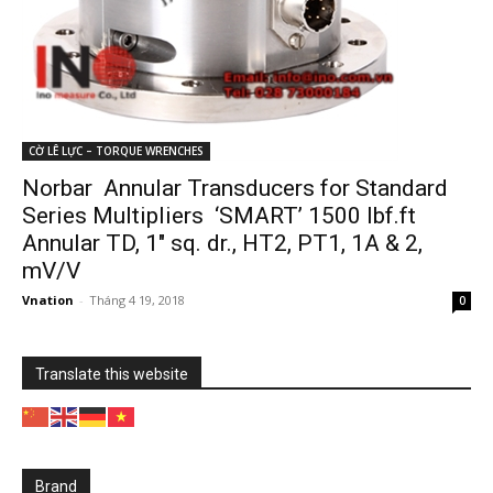
CỜ LÊ LỰC – TORQUE WRENCHES
Norbar Annular Transducers for Standard
Series Multipliers ‘SMART’ 1500 lbf.ft
Annular TD, 1″ sq. dr., HT2, PT1, 1A & 2,
mV/V
Vnation
-
Tháng 4 19, 2018
0
Translate this website
Brand