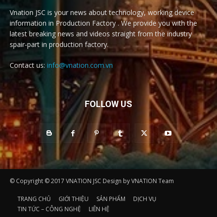
Vnation JSC is your news about technology, working device
information in Production Factory . We provide you with the
latest breaking news and videos straight from the industry
spair-part in production factory.
Contact us:
info@vnation.com.vn
FOLLOW US
© Copyright © 2017 VNATION JSC Design by VNATION Team
TRANG CHỦ
GIỚI THIỆU
SẢN PHẨM
DỊCH VỤ
TIN TỨC – CÔNG NGHỆ
LIÊN HỆ