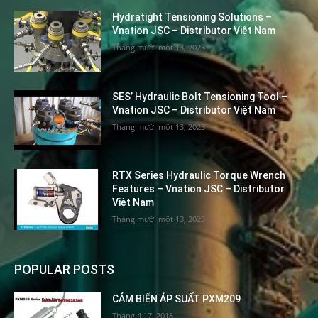
Hydratight Tensioning Solutions –
Vnation JSC – Distributor Việt Nam
Tháng mười một 13, 2023
SES’ Hydraulic Bolt Tensioning Tool –
Vnation JSC – Distributor Việt Nam
Tháng mười một 13, 2023
RTX Series Hydraulic Torque Wrench
Features – Vnation JSC – Distributor
Việt Nam
Tháng mười một 13, 2023
POPULAR POSTS
CẢM BIẾN ÁP SUẤT PXM209
Tháng 4 17, 2018