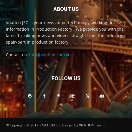
ABOUT US
Vnation JSC is your news about technology, working device
information in Production Factory . We provide you with the
latest breaking news and videos straight from the industry
spair-part in production factory.
Contact us:
info@vnation.com.vn
FOLLOW US
© Copyright © 2017 VNATION JSC Design by VNATION Team