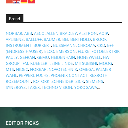
Brand
NORBAR
,
ABB
,
AECO
,
ALLEN BRADLEY
,
ALSTRON
,
AOIP
,
APLISENS
,
BALLUFF
,
BAUMER
,
BEI
,
BERTHOLD
,
BROOK
INSTRUMENT
,
BURKERT
,
BUSSMANN
,
CHROMA
,
CKD
,
E+H
(ENDRESS HAUSER)
,
ELCO
,
EMERSON
,
FLUKE
,
FOTOELEKTRIK
PAULY
,
GEFRAN
,
GEMU
,
HEIDENHAIN
,
HONEYWELL
,
HW-
GROUP
,
IFM
,
KUEBLER
,
LEINE LINDE
,
MITSUBISHI
,
MOOG
,
MTS
,
NIDEC
,
NORBAR
,
NOVOTECHNIK
,
OMEGA
,
PALMER
WAHL
,
PEPPERL FUCHS
,
PHOENIX CONTACT
,
REXROTH
,
ROSEMOUNT
,
ROTORK
,
SCHNEIDER
,
SICK
,
SIEMENS
,
SYNERGYS
,
TAKEX
,
TECHNO VISION
,
YOKOGAWA
…
EDITOR PICKS