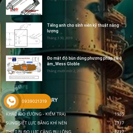
Tiếng anh cho sinh viên kỹ thuật năng
lượng
Tháng 3 30, 2019
Đo mật độ bùn dùng phương pháp siêu
âm_Wess Globle
Tháng mười một 2, 2017
POPULAR CATEGORY
0939021319
KHÁC (ĐO LƯỜNG - KIỂM TRA)
1935
SÚNG SIẾT LỰC BẰNG KHÍ NÉN
1717
THIẾT BỊ ĐO LỰC CĂNG BU LÔNG
1717