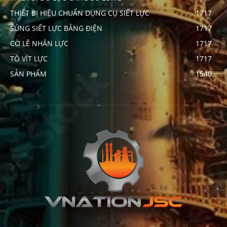
THIẾT BỊ HIỆU CHUẨN DỤNG CỤ SIẾT LỰC
1717
SÚNG SIẾT LỰC BẰNG ĐIỆN
1717
CỜ LÊ NHÂN LỰC
1717
TÔ VÍT LỰC
1717
SẢN PHẨM
1540