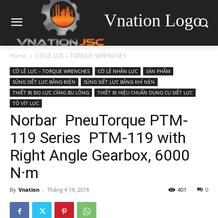
Vnation Logo
Home
CỜ LÊ LỰC – TORQUE WRENCHES
CỜ LÊ LỰC – TORQUE WRENCHES
CỜ LÊ NHÂN LỰC
SẢN PHẨM
SÚNG SIẾT LỰC BẰNG ĐIỆN
SÚNG SIẾT LỰC BẰNG KHÍ NÉN
THIẾT BỊ ĐO LỰC CĂNG BU LÔNG
THIẾT BỊ HIỆU CHUẨN DỤNG CỤ SIẾT LỰC
TÔ VÍT LỰC
Norbar PneuTorque PTM-
119 Series PTM-119 with
Right Angle Gearbox, 6000
N·m
By
Vnation
-
Tháng 4 19, 2018
401
0