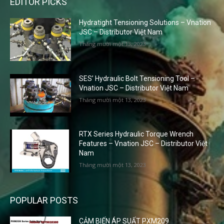
EDITOR PICKS
Hydratight Tensioning Solutions – Vnation
JSC – Distributor Việt Nam
Tháng mười một 13, 2023
SES’ Hydraulic Bolt Tensioning Tool –
Vnation JSC – Distributor Việt Nam
Tháng mười một 13, 2023
RTX Series Hydraulic Torque Wrench
Features – Vnation JSC – Distributor Việt
Nam
Tháng mười một 13, 2023
POPULAR POSTS
CẢM BIẾN ÁP SUẤT PXM209