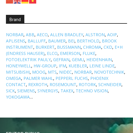
Brand
NORBAR
,
ABB
,
AECO
,
ALLEN BRADLEY
,
ALSTRON
,
AOIP
,
APLISENS
,
BALLUFF
,
BAUMER
,
BEI
,
BERTHOLD
,
BROOK
INSTRUMENT
,
BURKERT
,
BUSSMANN
,
CHROMA
,
CKD
,
E+H
(ENDRESS HAUSER)
,
ELCO
,
EMERSON
,
FLUKE
,
FOTOELEKTRIK PAULY
,
GEFRAN
,
GEMU
,
HEIDENHAIN
,
HONEYWELL
,
HW-GROUP
,
IFM
,
KUEBLER
,
LEINE LINDE
,
MITSUBISHI
,
MOOG
,
MTS
,
NIDEC
,
NORBAR
,
NOVOTECHNIK
,
OMEGA
,
PALMER WAHL
,
PEPPERL FUCHS
,
PHOENIX
CONTACT
,
REXROTH
,
ROSEMOUNT
,
ROTORK
,
SCHNEIDER
,
SICK
,
SIEMENS
,
SYNERGYS
,
TAKEX
,
TECHNO VISION
,
YOKOGAWA
…