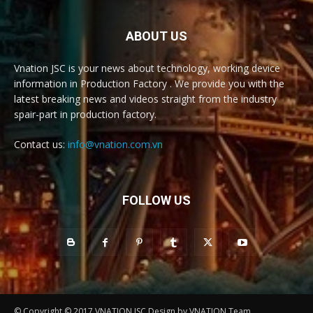
ABOUT US
Vnation JSC is your news about technology, working device
information in Production Factory . We provide you with the
latest breaking news and videos straight from the industry
spair-part in production factory.
Contact us:
info@vnation.com.vn
FOLLOW US
© Copyright © 2017 VNATION JSC Design by VNATION Team