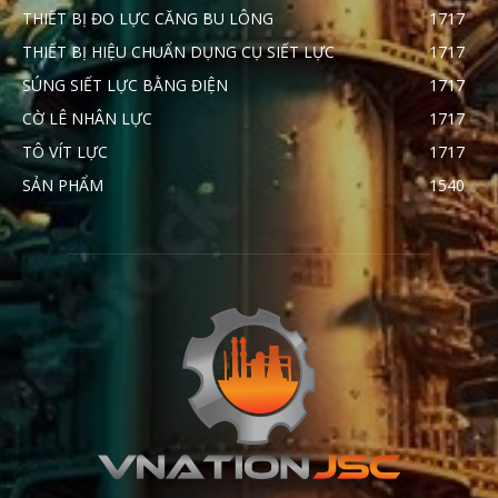
THIẾT BỊ ĐO LỰC CĂNG BU LÔNG
1717
THIẾT BỊ HIỆU CHUẨN DỤNG CỤ SIẾT LỰC
1717
SÚNG SIẾT LỰC BẰNG ĐIỆN
1717
CỜ LÊ NHÂN LỰC
1717
TÔ VÍT LỰC
1717
SẢN PHẨM
1540