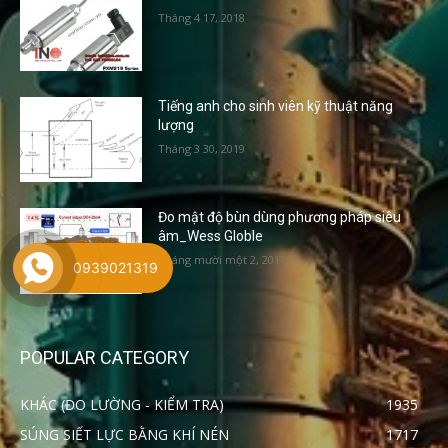
Tháng 4 17, 2018
Tiếng anh cho sinh viên kỹ thuật năng
lượng
Tháng 3 30, 2019
Đo mật độ bùn dùng phương pháp siêu
âm_Wess Globle
Tháng mười một 2, 2017
0939021319
POPULAR CATEGORY
KHÁC (ĐO LƯỜNG - KIỂM TRA)
1935
SÚNG SIẾT LỰC BẰNG KHÍ NÉN
1717