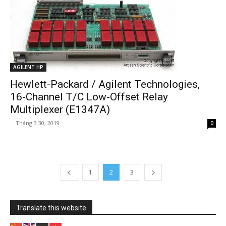
AGILENT HP
Hewlett-Packard / Agilent Technologies,
16-Channel T/C Low-Offset Relay
Multiplexer (E1347A)
-
Tháng 3 30, 2019
0
1
2
3
Translate this website