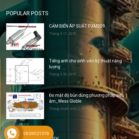
POPULAR POSTS
CẢM BIẾN ÁP SUẤT PXM209
Tháng 4 17, 2018
Tiếng anh cho sinh viên kỹ thuật năng
lượng
Tháng 3 30, 2019
Đo mật độ bùn dùng phương pháp siêu
âm_Wess Globle
Tháng mười một 2, 2017
0939021319
POPULAR CATEGORY