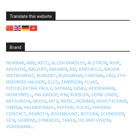
Translate this website
Brand
NORBAR
,
ABB
,
AECO
,
ALLEN BRADLEY
,
ALSTRON
,
AOIP
,
APLISENS
,
BALLUFF
,
BAUMER
,
BEI
,
BERTHOLD
,
BROOK
INSTRUMENT
,
BURKERT
,
BUSSMANN
,
CHROMA
,
CKD
,
E+H
(ENDRESS HAUSER)
,
ELCO
,
EMERSON
,
FLUKE
,
FOTOELEKTRIK PAULY
,
GEFRAN
,
GEMU
,
HEIDENHAIN
,
HONEYWELL
,
HW-GROUP
,
IFM
,
KUEBLER
,
LEINE LINDE
,
MITSUBISHI
,
MOOG
,
MTS
,
NIDEC
,
NORBAR
,
NOVOTECHNIK
,
OMEGA
,
PALMER WAHL
,
PEPPERL FUCHS
,
PHOENIX
CONTACT
,
REXROTH
,
ROSEMOUNT
,
ROTORK
,
SCHNEIDER
,
SICK
,
SIEMENS
,
SYNERGYS
,
TAKEX
,
TECHNO VISION
,
YOKOGAWA
…