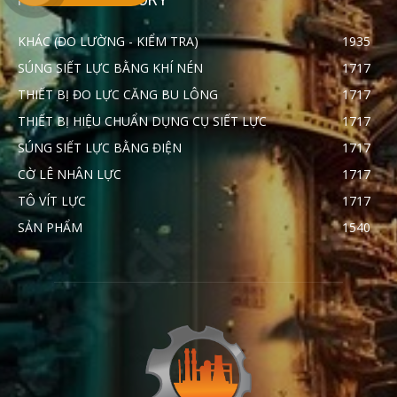
KHÁC (ĐO LƯỜNG - KIỂM TRA)
1935
SÚNG SIẾT LỰC BẰNG KHÍ NÉN
1717
THIẾT BỊ ĐO LỰC CĂNG BU LÔNG
1717
THIẾT BỊ HIỆU CHUẨN DỤNG CỤ SIẾT LỰC
1717
SÚNG SIẾT LỰC BẰNG ĐIỆN
1717
CỜ LÊ NHÂN LỰC
1717
TÔ VÍT LỰC
1717
SẢN PHẨM
1540