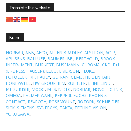
Translate this website
Brand
NORBAR
,
ABB
,
AECO
,
ALLEN BRADLEY
,
ALSTRON
,
AOIP
,
APLISENS
,
BALLUFF
,
BAUMER
,
BEI
,
BERTHOLD
,
BROOK
INSTRUMENT
,
BURKERT
,
BUSSMANN
,
CHROMA
,
CKD
,
E+H
(ENDRESS HAUSER)
,
ELCO
,
EMERSON
,
FLUKE
,
FOTOELEKTRIK PAULY
,
GEFRAN
,
GEMU
,
HEIDENHAIN
,
HONEYWELL
,
HW-GROUP
,
IFM
,
KUEBLER
,
LEINE LINDE
,
MITSUBISHI
,
MOOG
,
MTS
,
NIDEC
,
NORBAR
,
NOVOTECHNIK
,
OMEGA
,
PALMER WAHL
,
PEPPERL FUCHS
,
PHOENIX
CONTACT
,
REXROTH
,
ROSEMOUNT
,
ROTORK
,
SCHNEIDER
,
SICK
,
SIEMENS
,
SYNERGYS
,
TAKEX
,
TECHNO VISION
,
YOKOGAWA
…