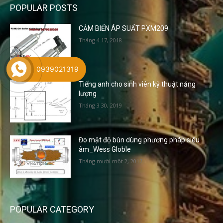
POPULAR POSTS
CẢM BIẾN ÁP SUẤT PXM209
Tháng 4 17, 2018
0939021319
Tiếng anh cho sinh viên kỹ thuật năng
lượng
Tháng 3 30, 2019
Đo mật độ bùn dùng phương pháp siêu
âm_Wess Globle
Tháng mười một 2, 2017
POPULAR CATEGORY