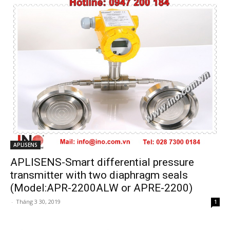
APLISENS
APLISENS-Smart differential pressure
transmitter with two diaphragm seals
(Model:APR-2200ALW or APRE-2200)
-
Tháng 3 30, 2019
1