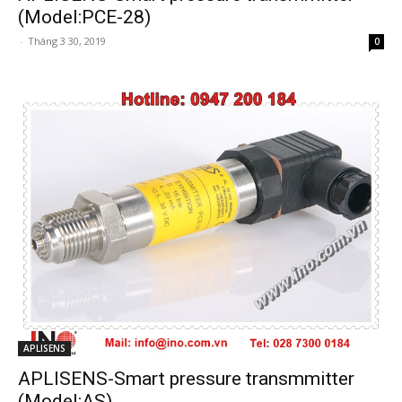
(Model:PCE-28)
-
Tháng 3 30, 2019
0
APLISENS
APLISENS-Smart pressure transmmitter
(Model:AS)