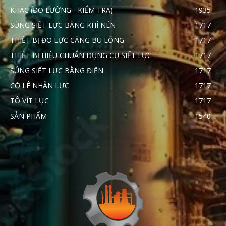
KHÁC (ĐO LƯỜNG - KIỂM TRA)
1935
SÚNG SIẾT LỰC BẰNG KHÍ NÉN
1717
THIẾT BỊ ĐO LỰC CĂNG BU LÔNG
1717
THIẾT BỊ HIỆU CHUẨN DỤNG CỤ SIẾT LỰC
1717
SÚNG SIẾT LỰC BẰNG ĐIỆN
1717
CỜ LÊ NHÂN LỰC
1717
TÔ VÍT LỰC
1717
SẢN PHẨM
1540