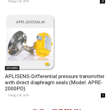
-
Tháng 3 30, 2019
20
APLISENS
APLISENS-Differential pressure transmitter
with direct diaphragm seals (Model: APRE-
2000PD)
-
Tháng 3 30, 2019
0