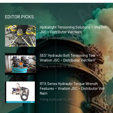
EDITOR PICKS
Hydratight Tensioning Solutions – Vnation
JSC – Distributor Việt Nam
Tháng mười một 13, 2023
SES’ Hydraulic Bolt Tensioning Tool –
Vnation JSC – Distributor Việt Nam
Tháng mười một 13, 2023
RTX Series Hydraulic Torque Wrench
Features – Vnation JSC – Distributor Việt
Nam
Tháng mười một 13, 2023