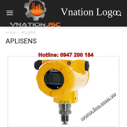
Vnation Logo
Home
APLISENS
APLISENS