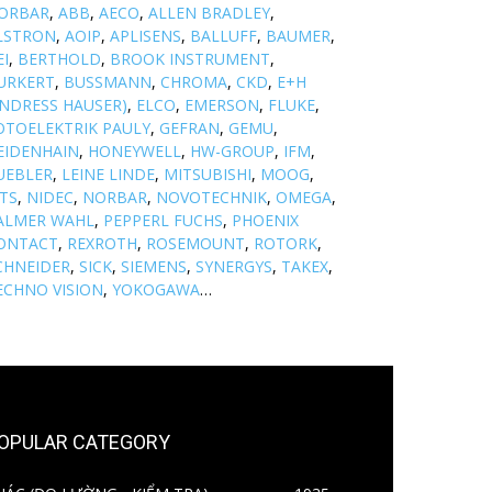
ORBAR
,
ABB
,
AECO
,
ALLEN BRADLEY
,
LSTRON
,
AOIP
,
APLISENS
,
BALLUFF
,
BAUMER
,
EI
,
BERTHOLD
,
BROOK INSTRUMENT
,
URKERT
,
BUSSMANN
,
CHROMA
,
CKD
,
E+H
ENDRESS HAUSER)
,
ELCO
,
EMERSON
,
FLUKE
,
OTOELEKTRIK PAULY
,
GEFRAN
,
GEMU
,
EIDENHAIN
,
HONEYWELL
,
HW-GROUP
,
IFM
,
UEBLER
,
LEINE LINDE
,
MITSUBISHI
,
MOOG
,
TS
,
NIDEC
,
NORBAR
,
NOVOTECHNIK
,
OMEGA
,
ALMER WAHL
,
PEPPERL FUCHS
,
PHOENIX
ONTACT
,
REXROTH
,
ROSEMOUNT
,
ROTORK
,
CHNEIDER
,
SICK
,
SIEMENS
,
SYNERGYS
,
TAKEX
,
ECHNO VISION
,
YOKOGAWA
…
OPULAR CATEGORY