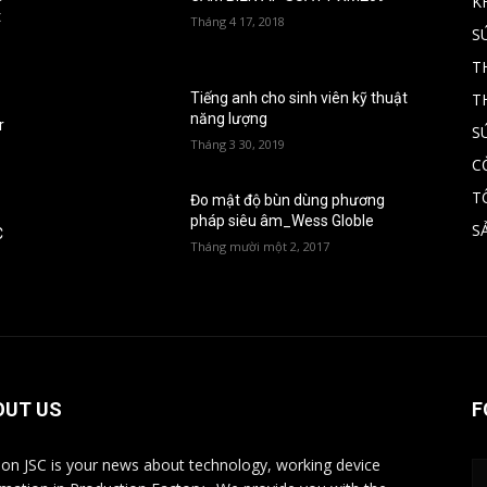
K
t
Tháng 4 17, 2018
S
T
T
Tiếng anh cho sinh viên kỹ thuật
năng lượng
r
S
Tháng 3 30, 2019
C
T
Đo mật độ bùn dùng phương
pháp siêu âm_Wess Globle
S
C
Tháng mười một 2, 2017
OUT US
F
ion JSC is your news about technology, working device