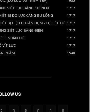
HÁC (ĐO LƯỜNG - KIỂM TRA)
1935
ÚNG SIẾT LỰC BẰNG KHÍ NÉN
1717
HIẾT BỊ ĐO LỰC CĂNG BU LÔNG
1717
HIẾT BỊ HIỆU CHUẨN DỤNG CỤ SIẾT LỰC
1717
ÚNG SIẾT LỰC BẰNG ĐIỆN
1717
Ờ LÊ NHÂN LỰC
1717
Ô VÍT LỰC
1717
ẢN PHẨM
1540
OLLOW US