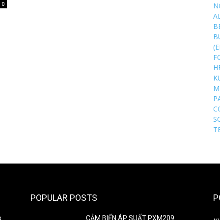
0
N
A
B
B
(
F
H
K
M
P
C
S
T
POPULAR POSTS
P
s
CẢM BIẾN ÁP SUẤT PXM209