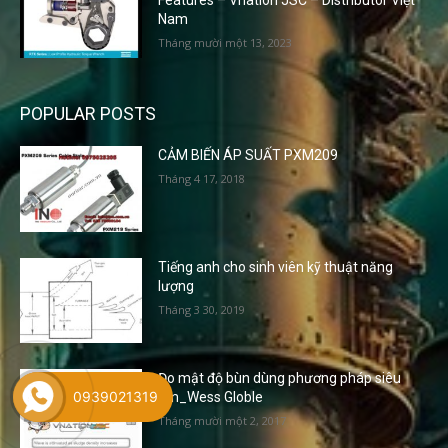
Features – Vnation JSC – Distributor Việt
Nam
Tháng mười một 13, 2023
POPULAR POSTS
CẢM BIẾN ÁP SUẤT PXM209
Tháng 4 17, 2018
Tiếng anh cho sinh viên kỹ thuật năng
lượng
Tháng 3 30, 2019
Đo mật độ bùn dùng phương pháp siêu
0939021319
âm_Wess Globle
Tháng mười một 2, 2017