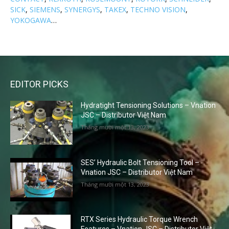
SICK
,
SIEMENS
,
SYNERGYS
,
TAKEX
,
TECHNO VISION
,
YOKOGAWA
…
EDITOR PICKS
Hydratight Tensioning Solutions – Vnation
JSC – Distributor Việt Nam
Tháng mười một 13, 2023
SES’ Hydraulic Bolt Tensioning Tool –
Vnation JSC – Distributor Việt Nam
Tháng mười một 13, 2023
RTX Series Hydraulic Torque Wrench