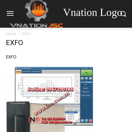
Vnation Logo
Home
EXFO
EXFO
EXFO