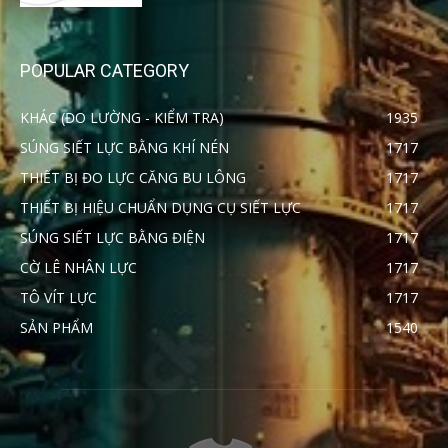
POPULAR CATEGORY
KHÁC (ĐO LƯỜNG - KIỂM TRA)
1935
SÚNG SIẾT LỰC BẰNG KHÍ NÉN
1717
THIẾT BỊ ĐO LỰC CĂNG BU LÔNG
1717
THIẾT BỊ HIỆU CHUẨN DỤNG CỤ SIẾT LỰC
1717
SÚNG SIẾT LỰC BẰNG ĐIỆN
1717
CỜ LÊ NHÂN LỰC
1717
TÔ VÍT LỰC
1717
SẢN PHẨM
1540