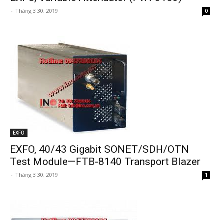
-
Tháng 3 30, 2019
0
EXFO
EXFO, 40/43 Gigabit SONET/SDH/OTN
Test Module—FTB-8140 Transport Blazer
-
Tháng 3 30, 2019
1