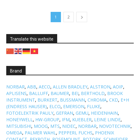
1
2
Translate this website
Brand
NORBAR
,
ABB
,
AECO
,
ALLEN BRADLEY
,
ALSTRON
,
AOIP
,
APLISENS
,
BALLUFF
,
BAUMER
,
BEI
,
BERTHOLD
,
BROOK
INSTRUMENT
,
BURKERT
,
BUSSMANN
,
CHROMA
,
CKD
,
E+H
(ENDRESS HAUSER)
,
ELCO
,
EMERSON
,
FLUKE
,
FOTOELEKTRIK PAULY
,
GEFRAN
,
GEMU
,
HEIDENHAIN
,
HONEYWELL
,
HW-GROUP
,
IFM
,
KUEBLER
,
LEINE LINDE
,
MITSUBISHI
,
MOOG
,
MTS
,
NIDEC
,
NORBAR
,
NOVOTECHNIK
,
OMEGA
,
PALMER WAHL
,
PEPPERL FUCHS
,
PHOENIX
CONTACT
,
REXROTH
,
ROSEMOUNT
,
ROTORK
,
SCHNEIDER
,