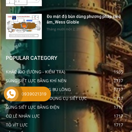
Đo mật độ bùn dùng phương pháp siêu
âm_Wess Globle
Tháng mười một 2, 2017
POPULAR CATEGORY
KHÁC (ĐO LƯỜNG - KIỂM TRA)
1935
SÚNG SIẾT LỰC BẰNG KHÍ NÉN
1717
THIẾT BỊ ĐO LỰC CĂNG BU LÔNG
1717
0939021319
THIẾT BỊ HIỆU CHUẨN DỤNG CỤ SIẾT LỰC
1717
SÚNG SIẾT LỰC BẰNG ĐIỆN
1717
CỜ LÊ NHÂN LỰC
1717
TÔ VÍT LỰC
1717