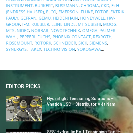
INSTRUMENT
,
BURKERT
,
BUSSMANN
,
CHROMA
,
CKD
,
E+H
(ENDRESS HAUSER)
,
ELCO
,
EMERSON
,
FLUKE
,
FOTOELEKTRIK
PAULY
,
GEFRAN
,
GEMU
,
HEIDENHAIN
,
HONEYWELL
,
HW-
GROUP
,
IFM
,
KUEBLER
,
LEINE LINDE
,
MITSUBISHI
,
MOOG
,
MTS
,
NIDEC
,
NORBAR
,
NOVOTECHNIK
,
OMEGA
,
PALMER
WAHL
,
PEPPERL FUCHS
,
PHOENIX CONTACT
,
REXROTH
,
ROSEMOUNT
,
ROTORK
,
SCHNEIDER
,
SICK
,
SIEMENS
,
SYNERGYS
,
TAKEX
,
TECHNO VISION
,
YOKOGAWA
…
EDITOR PICKS
Hydratight Tensioning Solutions –
Vnation JSC – Distributor Việt Nam
Tháng mười một 13, 2023
SES’ Hydraulic Bolt Tensioning Tool –