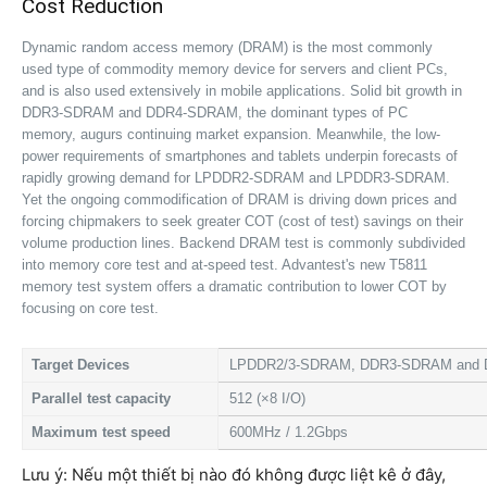
Cost Reduction
Dynamic random access memory (DRAM) is the most commonly
used type of commodity memory device for servers and client PCs,
and is also used extensively in mobile applications. Solid bit growth in
DDR3-SDRAM and DDR4-SDRAM, the dominant types of PC
memory, augurs continuing market expansion. Meanwhile, the low-
power requirements of smartphones and tablets underpin forecasts of
rapidly growing demand for LPDDR2-SDRAM and LPDDR3-SDRAM.
Yet the ongoing commodification of DRAM is driving down prices and
forcing chipmakers to seek greater COT (cost of test) savings on their
volume production lines. Backend DRAM test is commonly subdivided
into memory core test and at-speed test. Advantest's new T5811
memory test system offers a dramatic contribution to lower COT by
focusing on core test.
Target Devices
LPDDR2/3-SDRAM, DDR3-SDRAM and 
Parallel test capacity
512 (×8 I/O)
Maximum test speed
600MHz / 1.2Gbps
Lưu ý: Nếu một thiết bị nào đó không được liệt kê ở đây,