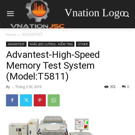
Vnation Logo
Home
ADVANTEST
ADVANTEST
KHÁC (ĐO LƯỜNG - KIỂM TRA)
OTHER
Advantest-High-Speed
Memory Test System
(Model:T5811)
By
-
Tháng 3 30, 2019
372
0