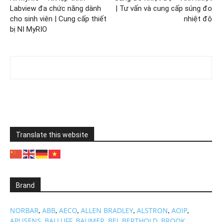
Labview đa chức năng dành
| Tư vấn và cung cấp súng đo
cho sinh viên | Cung cấp thiết
nhiệt độ
bị NI MyRIO
Translate this website
Brand
NORBAR
,
ABB
,
AECO
,
ALLEN BRADLEY
,
ALSTRON
,
AOIP
,
APLISENS
,
BALLUFF
,
BAUMER
,
BEI
,
BERTHOLD
,
BROOK