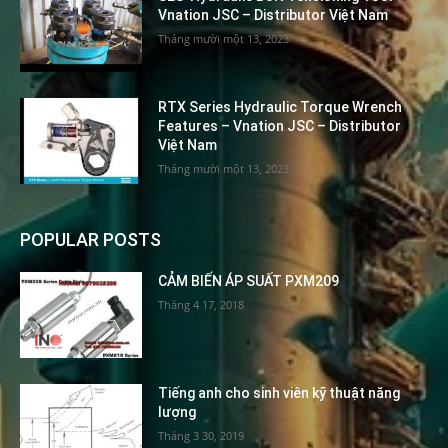
Vnation JSC – Distributor Việt Nam
Tháng mười một 13, 2023
RTX Series Hydraulic Torque Wrench
Features – Vnation JSC – Distributor
Việt Nam
Tháng mười một 13, 2023
POPULAR POSTS
CẢM BIẾN ÁP SUẤT PXM209
Tháng 4 17, 2018
Tiếng anh cho sinh viên kỹ thuật năng
lượng
Tháng 3 30, 2019