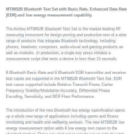
MT8852B
Bluetooth
Test Set with Basic Rate, Enhanced Data Rate
(EDR) and low energy measurement capability.
The Anritsu MT8852B
Bluetooth
Test Set is the market leading RF
measuring instrument for design proving and production test of a wide
range of products that integrate Bluetooth technology, including;
phones, headsets, computers, audio-visual and gaming products as
well as modules. In production, a single key press initiates a
measurement script that tests a device in less than 10 seconds.
8
Bluetooth
Basic Rate and 6
Bluetooth
EDR transmitter and receiver
test cases are supported in the MT8852B
Bluetooth
Test Set. EDR
test cases supported include Relative Transmit Power, Carrier
Frequency Stability/Modulation Accuracy, Differential Phase
Encoding, Sensitivity, and BER Floor Performance.
The introduction of the new
Bluetooth
low energy specification opens
up a whole new range of applications including sports and fitness
monitoring and health and wellbeing sensors. The new MT8852B low
energy measurement option adds 6 low energy test cases to the