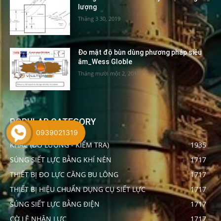
lượng
Tháng 3 30, 2019
Đo mật độ bùn dùng phương pháp siêu
âm_Wess Globle
Tháng mười một 2, 2017
POPULAR CATEGORY
0939021319
KHÁC (ĐO LƯỜNG - KIỂM TRA)
1935
SÚNG SIẾT LỰC BẰNG KHÍ NÉN
1717
THIẾT BỊ ĐO LỰC CĂNG BU LÔNG
1717
THIẾT BỊ HIỆU CHUẨN DỤNG CỤ SIẾT LỰC
1717
SÚNG SIẾT LỰC BẰNG ĐIỆN
1717
CỜ LÊ NHÂN LỰC
1717