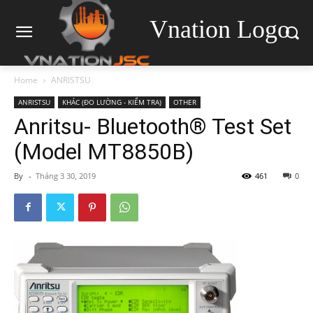
Vnation Logo
Home
ANRISTSU
ANRISTSU
KHÁC (ĐO LƯỜNG - KIỂM TRA)
OTHER
Anritsu- Bluetooth® Test Set
(Model MT8850B)
By
-
Tháng 3 30, 2019
461
0