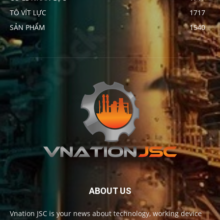
TÔ VÍT LỰC
1717
SẢN PHẨM
1540
ABOUT US
Vnation JSC is your news about technology, working device