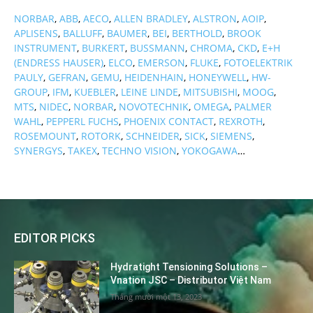
NORBAR
,
ABB
,
AECO
,
ALLEN BRADLEY
,
ALSTRON
,
AOIP
,
APLISENS
,
BALLUFF
,
BAUMER
,
BEI
,
BERTHOLD
,
BROOK
INSTRUMENT
,
BURKERT
,
BUSSMANN
,
CHROMA
,
CKD
,
E+H
(ENDRESS HAUSER)
,
ELCO
,
EMERSON
,
FLUKE
,
FOTOELEKTRIK
PAULY
,
GEFRAN
,
GEMU
,
HEIDENHAIN
,
HONEYWELL
,
HW-
GROUP
,
IFM
,
KUEBLER
,
LEINE LINDE
,
MITSUBISHI
,
MOOG
,
MTS
,
NIDEC
,
NORBAR
,
NOVOTECHNIK
,
OMEGA
,
PALMER
WAHL
,
PEPPERL FUCHS
,
PHOENIX CONTACT
,
REXROTH
,
ROSEMOUNT
,
ROTORK
,
SCHNEIDER
,
SICK
,
SIEMENS
,
SYNERGYS
,
TAKEX
,
TECHNO VISION
,
YOKOGAWA
…
EDITOR PICKS
Hydratight Tensioning Solutions –
Vnation JSC – Distributor Việt Nam
Tháng mười một 13, 2023