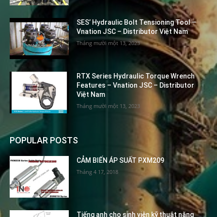
SES’ Hydraulic Bolt Tensioning Tool –
Vnation JSC – Distributor Việt Nam
Tháng mười một 13, 2023
RTX Series Hydraulic Torque Wrench
Features – Vnation JSC – Distributor
Việt Nam
Tháng mười một 13, 2023
POPULAR POSTS
CẢM BIẾN ÁP SUẤT PXM209
Tháng 4 17, 2018
Tiếng anh cho sinh viên kỹ thuật năng