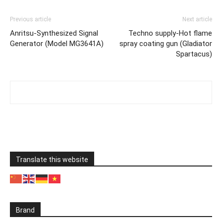
Previous article
Next article
Anritsu-Synthesized Signal
Techno supply-Hot flame
Generator (Model MG3641A)
spray coating gun (Gladiator
Spartacus)
Translate this website
Brand