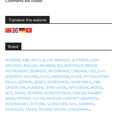
Comments are closed.
Translate this website
Brand
NORBAR
,
ABB
,
AECO
,
ALLEN BRADLEY
,
ALSTRON
,
AOIP
,
APLISENS
,
BALLUFF
,
BAUMER
,
BEI
,
BERTHOLD
,
BROOK
INSTRUMENT
,
BURKERT
,
BUSSMANN
,
CHROMA
,
CKD
,
E+H
(ENDRESS HAUSER)
,
ELCO
,
EMERSON
,
FLUKE
,
FOTOELEKTRIK
PAULY
,
GEFRAN
,
GEMU
,
HEIDENHAIN
,
HONEYWELL
,
HW-
GROUP
,
IFM
,
KUEBLER
,
LEINE LINDE
,
MITSUBISHI
,
MOOG
,
MTS
,
NIDEC
,
NORBAR
,
NOVOTECHNIK
,
OMEGA
,
PALMER
WAHL
,
PEPPERL FUCHS
,
PHOENIX CONTACT
,
REXROTH
,
ROSEMOUNT
,
ROTORK
,
SCHNEIDER
,
SICK
,
SIEMENS
,
SYNERGYS
,
TAKEX
,
TECHNO VISION
,
YOKOGAWA
…