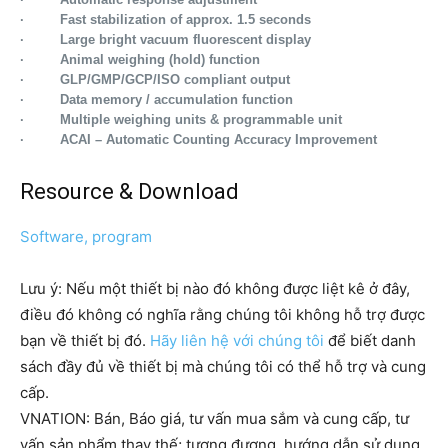
·
Fast stabilization of approx. 1.5 seconds
·
Large bright vacuum fluorescent display
·
Animal weighing (hold) function
·
GLP/GMP/GCP/ISO compliant output
·
Data memory / accumulation function
·
Multiple weighing units & programmable unit
·
ACAI – Automatic Counting Accuracy Improvement
Resource & Download
Software, program
Lưu ý: Nếu một thiết bị nào đó không được liệt kê ở đây,
điều đó không có nghĩa rằng chúng tôi không hỗ trợ được
bạn về thiết bị đó.
Hãy liên hệ với chúng tôi
để biết danh
sách đầy đủ về thiết bị mà chúng tôi có thể hỗ trợ và cung
cấp.
VNATION: Bán, Báo giá, tư vấn mua sắm và cung cấp, tư
vấn sản phẩm thay thế; tương đương, hướng dẫn sử dụng,