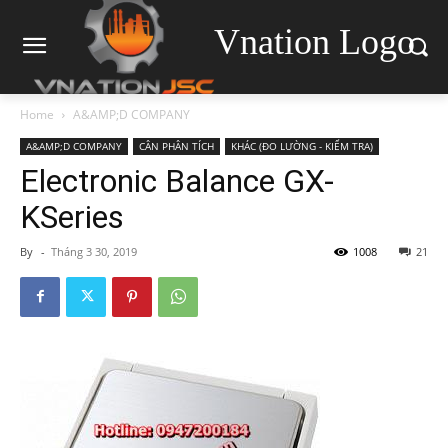
Vnation Logo
Home
A&AMP;D COMPANY
A&AMP;D COMPANY
CÂN PHÂN TÍCH
KHÁC (ĐO LƯỜNG - KIỂM TRA)
Electronic Balance GX-
KSeries
By
-
Tháng 3 30, 2019
1008
21