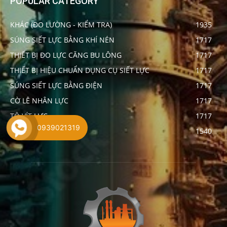
POPULAR CATEGORY
KHÁC (ĐO LƯỜNG - KIỂM TRA)
1935
SÚNG SIẾT LỰC BẰNG KHÍ NÉN
1717
THIẾT BỊ ĐO LỰC CĂNG BU LÔNG
1717
THIẾT BỊ HIỆU CHUẨN DỤNG CỤ SIẾT LỰC
1717
SÚNG SIẾT LỰC BẰNG ĐIỆN
1717
CỜ LÊ NHÂN LỰC
1717
TÔ VÍT LỰC
1717
0939021319
SẢN PHẨM
1540