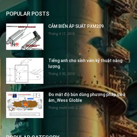
POPULAR POSTS
CẢM BIẾN ÁP SUẤT PXM209
Tháng 4 17, 2018
Tiếng anh cho sinh viên kỹ thuật năng
lượng
Tháng 3 30, 2019
Đo mật độ bùn dùng phương pháp siêu
âm_Wess Globle
Tháng mười một 2, 2017