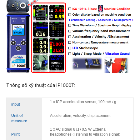
Thông số kỹ thuật của IP1000T:
1 x ICP acceleration sensor, 100 mV / g
input
Acceleration, velocity, displacement
Unit of
measure
1 x AC signal 8 Ω / 0.5 W External
headphones (listening to vibration signal)
Print