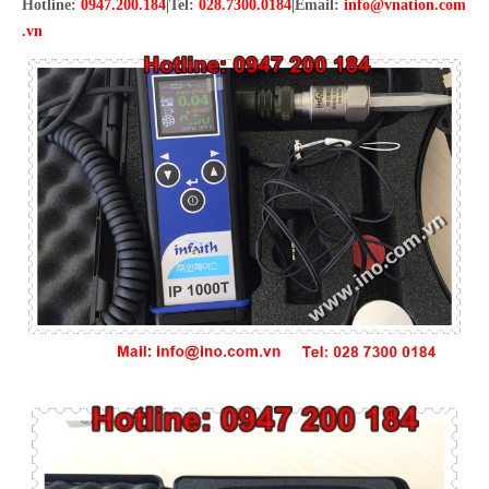
Hotline:
0947.200.184
|Tel:
028.7300.0184
|Email:
info@vnation.com
.vn