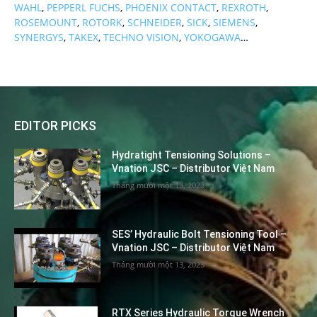
WAHL
,
PEPPERL FUCHS
,
PHOENIX CONTACT
,
REXROTH
,
ROSEMOUNT
,
ROTORK
,
SCHNEIDER
,
SICK
,
SIEMENS
,
SYNERGYS
,
TAKEX
,
TECHNO VISION
,
YOKOGAWA
…
EDITOR PICKS
Hydratight Tensioning Solutions –
Vnation JSC – Distributor Việt Nam
Tháng mười một 13, 2023
SES’ Hydraulic Bolt Tensioning Tool –
Vnation JSC – Distributor Việt Nam
Tháng mười một 13, 2023
RTX Series Hydraulic Torque Wrench