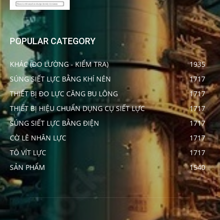
POPULAR CATEGORY
KHÁC (ĐO LƯỜNG - KIỂM TRA)
1935
SÚNG SIẾT LỰC BẰNG KHÍ NÉN
1717
THIẾT BỊ ĐO LỰC CĂNG BU LÔNG
1717
THIẾT BỊ HIỆU CHUẨN DỤNG CỤ SIẾT LỰC
1717
SÚNG SIẾT LỰC BẰNG ĐIỆN
1717
CỜ LÊ NHÂN LỰC
1717
TÔ VÍT LỰC
1717
SẢN PHẨM
1540