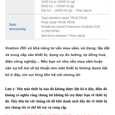
1500 Hz to 16000 Hz [g]
5000 Hz – 16000 Hz [g]
500 Hz – 16000 Hz [g] – Time signal
Total vibration value TRUE PEAK
Peak value TRUE PEAK
Data
Rotational speed Frequency (Output) (120-
processing
12,000 RPM)
Spectrum analysis / Time signal
Vnation JSC có khả năng tư vấn mua sắm, sử dụng, lắp đặt
và cung cấp các thiết bị, dụng cụ đo lường, tự đông hoá,
điện công nghiệp… Nếu bạn có nhu cầu mua sắm hoặc
cần sự hỗ trợ về kỹ thuật cho một thiết bị không được liệt
kê ở đây, xin vui lòng liên hệ với chúng tôi
Lưu ý: Nếu một thiết bị nào đó không được liệt kê ở đây, điều đó
không có nghĩa rằng chúng tôi không hỗ trợ được bạn về thiết bị
đó. Hãy liên hệ với chúng tôi để biết danh sách đầy đủ về thiết bị
mà chúng tôi có thể hỗ trợ và cung cấp.