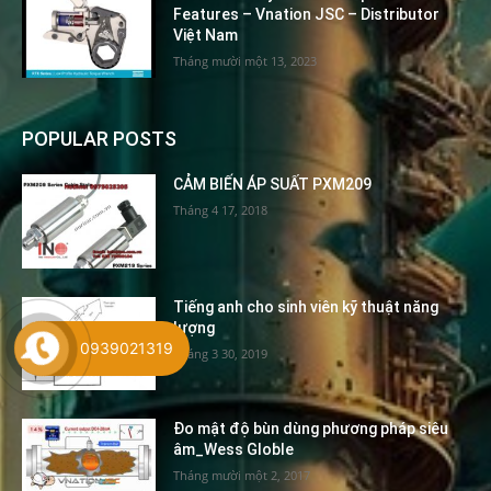
Features – Vnation JSC – Distributor
Việt Nam
Tháng mười một 13, 2023
POPULAR POSTS
CẢM BIẾN ÁP SUẤT PXM209
Tháng 4 17, 2018
Tiếng anh cho sinh viên kỹ thuật năng
lượng
0939021319
Tháng 3 30, 2019
Đo mật độ bùn dùng phương pháp siêu
âm_Wess Globle
Tháng mười một 2, 2017