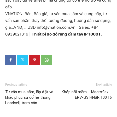
sách đầy đủ về thiết bị mà chúng tôi có thể hỗ trợ và cung
cấp.
VNATION: Bán, Báo giá, tư vấn mua sắm và cung cấp, tư
vấn sản phẩm thay thế; tương đương, hướng dẫn sử dụng,
giá…VNĐ, …USD info@vnation.com.vn | Sales: +84
0939021319 |
Thiết bị đo độ rung cầm tay IP 1000T
.
Previous article
Next article
Tư vấn mua sắm, lắp đặt và
Khớp nối mềm – Macroflex –
khắc phục sự cố hệ thống
ERV-GS HNBR 100.16
Loadcell, trạm cân