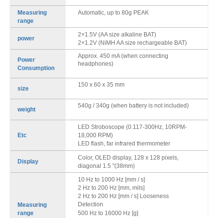
Automatic, up to 80g PEAK
Measuring
range
2×1.5V (AA size alkaline BAT)
power
2×1.2V (NiMH AA size rechargeable BAT)
Approx. 450 mA (when connecting
Power
headphones)
Consumption
150 x 60 x 35 mm
size
540g / 340g (when battery is not included)
weight
LED Stroboscope (0.117-300Hz, 10RPM-
Etc
18,000 RPM)
LED flash, far infrared thermometer
Color, OLED display, 128 x 128 pixels,
Display
diagonal 1.5 "(38mm)
10 Hz to 1000 Hz [mm / s]
2 Hz to 200 Hz [mm, mils]
2 Hz to 200 Hz [mm / s] Looseness
Detection
Measuring
500 Hz to 16000 Hz [g]
range