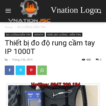
Vnation Logo
Home
ĐO LƯỜNG-KIỂM TRA
ĐO LƯỜNG-KIỂM TRA
INFAITH
KHÁC (ĐO LƯỜNG - KIỂM TRA)
Thiết bị đo độ rung cầm tay
IP 1000T
By
-
Tháng 3 30, 2019
430
0