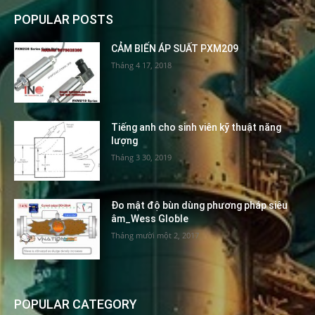
POPULAR POSTS
CẢM BIẾN ÁP SUẤT PXM209
Tháng 4 17, 2018
Tiếng anh cho sinh viên kỹ thuật năng
lượng
Tháng 3 30, 2019
Đo mật độ bùn dùng phương pháp siêu
âm_Wess Globle
Tháng mười một 2, 2017
POPULAR CATEGORY