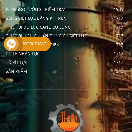
KHÁC (ĐO LƯỜNG - KIỂM TRA)
1935
SÚNG SIẾT LỰC BẰNG KHÍ NÉN
1717
THIẾT BỊ ĐO LỰC CĂNG BU LÔNG
1717
THIẾT BỊ HIỆU CHUẨN DỤNG CỤ SIẾT LỰC
1717
0939021319
SÚNG SIẾT LỰC BẰNG ĐIỆN
1717
CỜ LÊ NHÂN LỰC
1717
TÔ VÍT LỰC
1717
SẢN PHẨM
1540