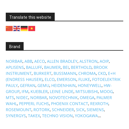
Translate this website
Brand
NORBAR
,
ABB
,
AECO
,
ALLEN BRADLEY
,
ALSTRON
,
AOIP
,
APLISENS
,
BALLUFF
,
BAUMER
,
BEI
,
BERTHOLD
,
BROOK
INSTRUMENT
,
BURKERT
,
BUSSMANN
,
CHROMA
,
CKD
,
E+H
(ENDRESS HAUSER)
,
ELCO
,
EMERSON
,
FLUKE
,
FOTOELEKTRIK
PAULY
,
GEFRAN
,
GEMU
,
HEIDENHAIN
,
HONEYWELL
,
HW-
GROUP
,
IFM
,
KUEBLER
,
LEINE LINDE
,
MITSUBISHI
,
MOOG
,
MTS
,
NIDEC
,
NORBAR
,
NOVOTECHNIK
,
OMEGA
,
PALMER
WAHL
,
PEPPERL FUCHS
,
PHOENIX CONTACT
,
REXROTH
,
ROSEMOUNT
,
ROTORK
,
SCHNEIDER
,
SICK
,
SIEMENS
,
SYNERGYS
,
TAKEX
,
TECHNO VISION
,
YOKOGAWA
…