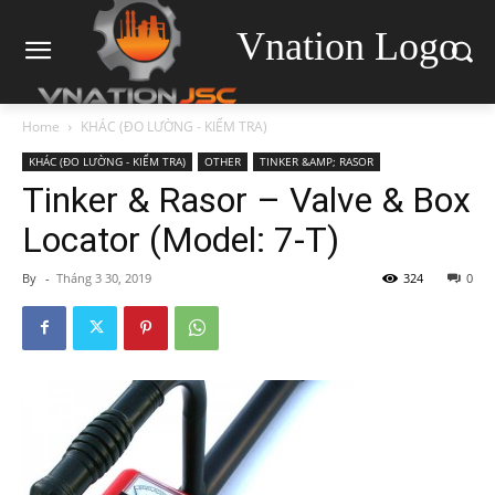
Vnation Logo
Home
KHÁC (ĐO LƯỜNG - KIỂM TRA)
KHÁC (ĐO LƯỜNG - KIỂM TRA)
OTHER
TINKER &AMP; RASOR
Tinker & Rasor – Valve & Box
Locator (Model: 7-T)
By
-
Tháng 3 30, 2019
324
0