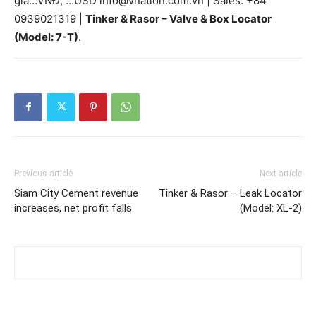
giá…VNĐ, …USD info@vnation.com.vn | Sales: +84
0939021319 |
Tinker & Rasor – Valve & Box Locator
(Model: 7-T)
.
Previous article
Next article
Siam City Cement revenue
Tinker & Rasor – Leak Locator
increases, net profit falls
(Model: XL-2)