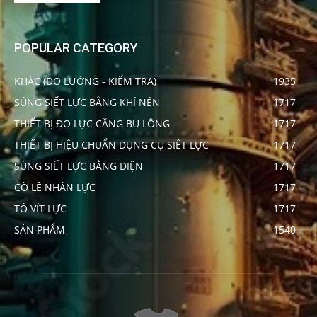
POPULAR CATEGORY
KHÁC (ĐO LƯỜNG - KIỂM TRA)
1935
SÚNG SIẾT LỰC BẰNG KHÍ NÉN
1717
THIẾT BỊ ĐO LỰC CĂNG BU LÔNG
1717
THIẾT BỊ HIỆU CHUẨN DỤNG CỤ SIẾT LỰC
1717
SÚNG SIẾT LỰC BẰNG ĐIỆN
1717
CỜ LÊ NHÂN LỰC
1717
TÔ VÍT LỰC
1717
SẢN PHẨM
1540