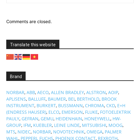
Comments are closed.
Translate this website
Brand
NORBAR
,
ABB
,
AECO
,
ALLEN BRADLEY
,
ALSTRON
,
AOIP
,
APLISENS
,
BALLUFF
,
BAUMER
,
BEI
,
BERTHOLD
,
BROOK
INSTRUMENT
,
BURKERT
,
BUSSMANN
,
CHROMA
,
CKD
,
E+H
(ENDRESS HAUSER)
,
ELCO
,
EMERSON
,
FLUKE
,
FOTOELEKTRIK
PAULY
,
GEFRAN
,
GEMU
,
HEIDENHAIN
,
HONEYWELL
,
HW-
GROUP
,
IFM
,
KUEBLER
,
LEINE LINDE
,
MITSUBISHI
,
MOOG
,
MTS
,
NIDEC
,
NORBAR
,
NOVOTECHNIK
,
OMEGA
,
PALMER
WAHL
,
PEPPERL FUCHS
,
PHOENIX CONTACT
,
REXROTH
,