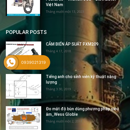
Việt Nam
Tháng mười một 13, 2023
POPULAR POSTS
CẢM BIẾN ÁP SUẤT PXM209
Tháng 4 17, 2018
0939021319
Tiếng anh cho sinh viên kỹ thuật năng
lượng
Tháng 3 30, 2019
Đo mật độ bùn dùng phương pháp siêu
âm_Wess Globle
Tháng mười một 2, 2017