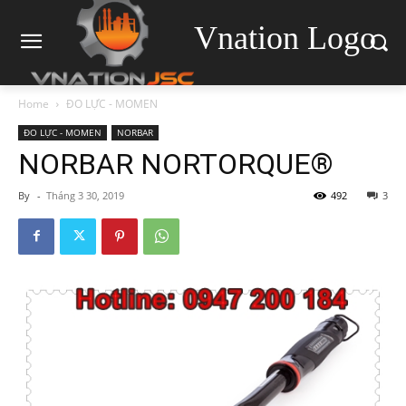
Vnation Logo
Home
ĐO LỰC - MOMEN
ĐO LỰC - MOMEN
NORBAR
NORBAR NORTORQUE®
By
-
Tháng 3 30, 2019
492
3