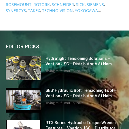
ROSEMOUNT
,
ROTORK
,
SCHNEIDER
,
SICK
,
SIEMENS
,
SYNERGYS
,
TAKEX
,
TECHNO VISION
,
YOKOGAWA
…
EDITOR PICKS
Hydratight Tensioning Solutions –
Vnation JSC – Distributor Việt Nam
Tháng mười một 13, 2023
SES’ Hydraulic Bolt Tensioning Tool –
Vnation JSC – Distributor Việt Nam
Tháng mười một 13, 2023
RTX Series Hydraulic Torque Wrench
Features – Vnation JSC – Distributor