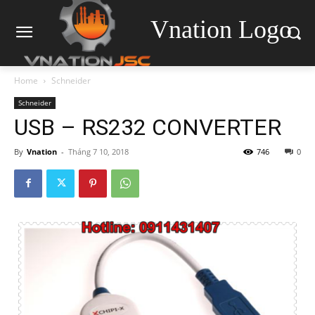
Vnation Logo
Home
Schneider
Schneider
USB – RS232 CONVERTER
By
Vnation
-
Tháng 7 10, 2018
746
0