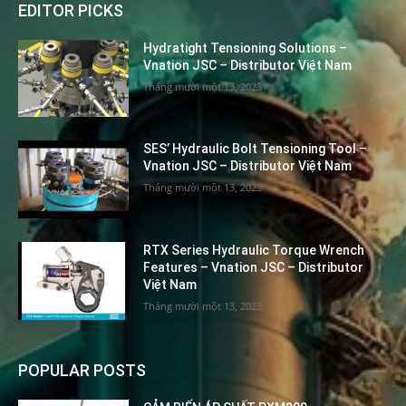
EDITOR PICKS
Hydratight Tensioning Solutions –
Vnation JSC – Distributor Việt Nam
Tháng mười một 13, 2023
SES’ Hydraulic Bolt Tensioning Tool –
Vnation JSC – Distributor Việt Nam
Tháng mười một 13, 2023
RTX Series Hydraulic Torque Wrench
Features – Vnation JSC – Distributor
Việt Nam
Tháng mười một 13, 2023
POPULAR POSTS