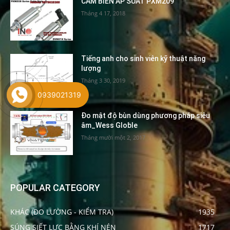
CẢM BIẾN ÁP SUẤT PXM209
Tháng 4 17, 2018
Tiếng anh cho sinh viên kỹ thuật năng
lượng
Tháng 3 30, 2019
0939021319
Đo mật độ bùn dùng phương pháp siêu
âm_Wess Globle
Tháng mười một 2, 2017
POPULAR CATEGORY
KHÁC (ĐO LƯỜNG - KIỂM TRA)
1935
SÚNG SIẾT LỰC BẰNG KHÍ NÉN
1717