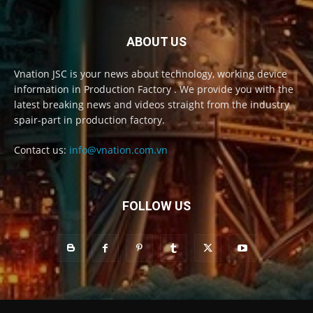
ABOUT US
Vnation JSC is your news about technology, working device
information in Production Factory . We provide you with the
latest breaking news and videos straight from the industry
spair-part in production factory.
Contact us:
info@vnation.com.vn
FOLLOW US