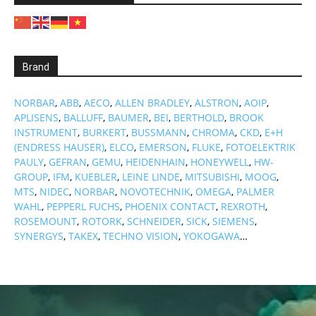
Brand
NORBAR
,
ABB
,
AECO
,
ALLEN BRADLEY
,
ALSTRON
,
AOIP
,
APLISENS
,
BALLUFF
,
BAUMER
,
BEI
,
BERTHOLD
,
BROOK
INSTRUMENT
,
BURKERT
,
BUSSMANN
,
CHROMA
,
CKD
,
E+H
(ENDRESS HAUSER)
,
ELCO
,
EMERSON
,
FLUKE
,
FOTOELEKTRIK
PAULY
,
GEFRAN
,
GEMU
,
HEIDENHAIN
,
HONEYWELL
,
HW-
GROUP
,
IFM
,
KUEBLER
,
LEINE LINDE
,
MITSUBISHI
,
MOOG
,
MTS
,
NIDEC
,
NORBAR
,
NOVOTECHNIK
,
OMEGA
,
PALMER
WAHL
,
PEPPERL FUCHS
,
PHOENIX CONTACT
,
REXROTH
,
ROSEMOUNT
,
ROTORK
,
SCHNEIDER
,
SICK
,
SIEMENS
,
SYNERGYS
,
TAKEX
,
TECHNO VISION
,
YOKOGAWA
…