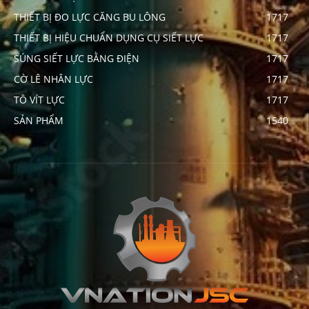
THIẾT BỊ ĐO LỰC CĂNG BU LÔNG
1717
THIẾT BỊ HIỆU CHUẨN DỤNG CỤ SIẾT LỰC
1717
SÚNG SIẾT LỰC BẰNG ĐIỆN
1717
CỜ LÊ NHÂN LỰC
1717
TÔ VÍT LỰC
1717
SẢN PHẨM
1540