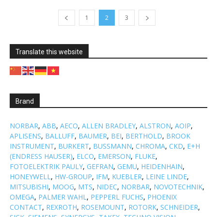
1
2
3
Translate this website
Brand
NORBAR
,
ABB
,
AECO
,
ALLEN BRADLEY
,
ALSTRON
,
AOIP
,
APLISENS
,
BALLUFF
,
BAUMER
,
BEI
,
BERTHOLD
,
BROOK
INSTRUMENT
,
BURKERT
,
BUSSMANN
,
CHROMA
,
CKD
,
E+H
(ENDRESS HAUSER)
,
ELCO
,
EMERSON
,
FLUKE
,
FOTOELEKTRIK PAULY
,
GEFRAN
,
GEMU
,
HEIDENHAIN
,
HONEYWELL
,
HW-GROUP
,
IFM
,
KUEBLER
,
LEINE LINDE
,
MITSUBISHI
,
MOOG
,
MTS
,
NIDEC
,
NORBAR
,
NOVOTECHNIK
,
OMEGA
,
PALMER WAHL
,
PEPPERL FUCHS
,
PHOENIX
CONTACT
,
REXROTH
,
ROSEMOUNT
,
ROTORK
,
SCHNEIDER
,