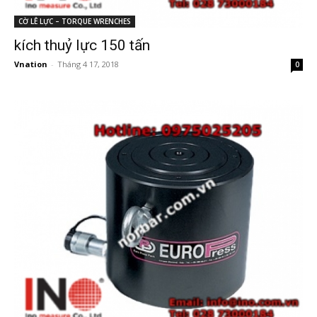
CỜ LÊ LỰC – TORQUE WRENCHES
kích thuỷ lực 150 tấn
Vnation
-
Tháng 4 17, 2018
0