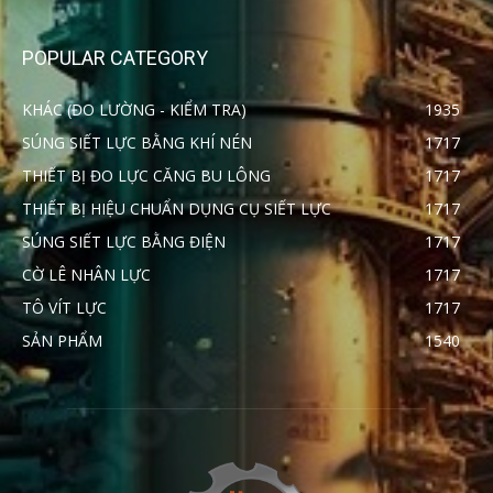
POPULAR CATEGORY
KHÁC (ĐO LƯỜNG - KIỂM TRA)
1935
SÚNG SIẾT LỰC BẰNG KHÍ NÉN
1717
THIẾT BỊ ĐO LỰC CĂNG BU LÔNG
1717
THIẾT BỊ HIỆU CHUẨN DỤNG CỤ SIẾT LỰC
1717
SÚNG SIẾT LỰC BẰNG ĐIỆN
1717
CỜ LÊ NHÂN LỰC
1717
TÔ VÍT LỰC
1717
SẢN PHẨM
1540