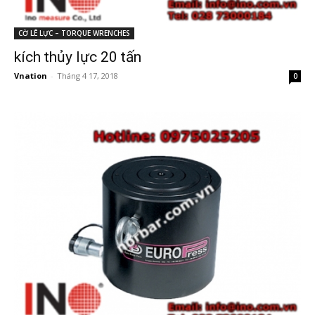
CỜ LÊ LỰC – TORQUE WRENCHES
kích thủy lực 20 tấn
Vnation
-
Tháng 4 17, 2018
0