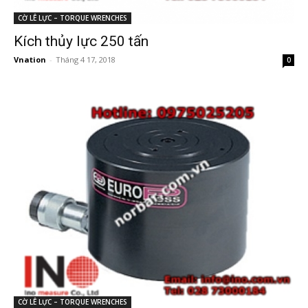
CỜ LÊ LỰC – TORQUE WRENCHES
Kích thủy lực 250 tấn
Vnation
-
Tháng 4 17, 2018
0
CỜ LÊ LỰC – TORQUE WRENCHES