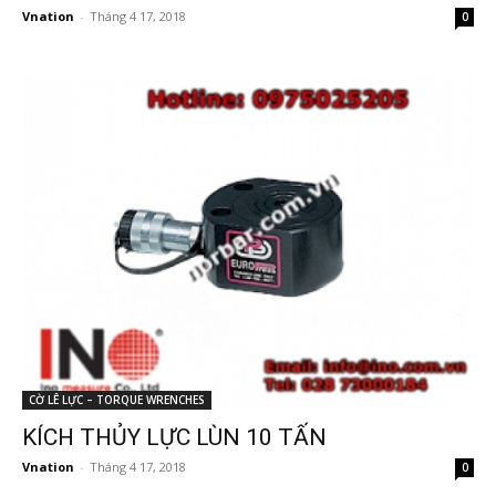
Vnation
-
Tháng 4 17, 2018
0
CỜ LÊ LỰC – TORQUE WRENCHES
KÍCH THỦY LỰC LÙN 10 TẤN
Vnation
-
Tháng 4 17, 2018
0