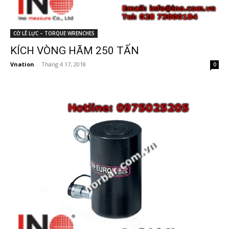
CỜ LÊ LỰC – TORQUE WRENCHES
KÍCH VÒNG HÃM 250 TẤN
Vnation
-
Tháng 4 17, 2018
0