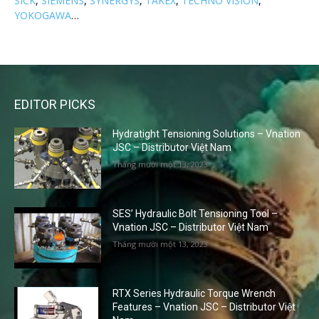
SICK
,
SIEMENS
,
SYNERGYS
,
TAKEX
,
TECHNO VISION
,
YOKOGAWA
…
EDITOR PICKS
Hydratight Tensioning Solutions – Vnation
JSC – Distributor Việt Nam
Tháng mười một 13, 2023
SES’ Hydraulic Bolt Tensioning Tool –
Vnation JSC – Distributor Việt Nam
Tháng mười một 13, 2023
RTX Series Hydraulic Torque Wrench
Features – Vnation JSC – Distributor Việt