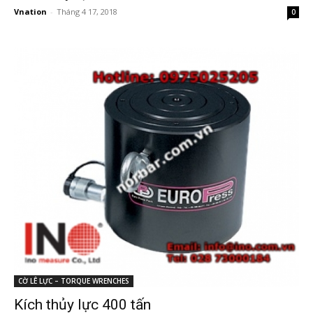
Vnation
-
Tháng 4 17, 2018
0
CỜ LÊ LỰC – TORQUE WRENCHES
Kích thủy lực 400 tấn