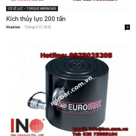
CỜ LÊ LỰC – TORQUE WRENCHES
Kích thủy lực 200 tấn
Vnation
-
Tháng 4 17, 2018
0