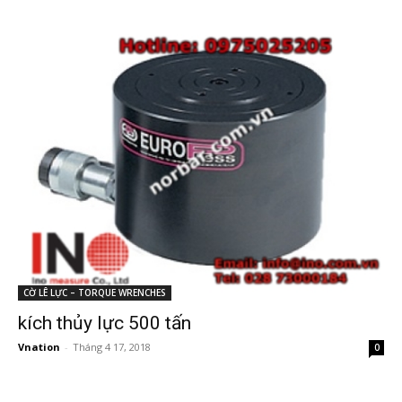
CỜ LÊ LỰC – TORQUE WRENCHES
kích thủy lực 500 tấn
Vnation
-
Tháng 4 17, 2018
0