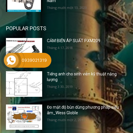
Nam
Tháng mười một 13, 2023
POPULAR POSTS
CẢM BIẾN ÁP SUẤT PXM209
Tháng 4 17, 2018
0939021319
Tiếng anh cho sinh viên kỹ thuật năng
lượng
Tháng 3 30, 2019
Đo mật độ bùn dùng phương pháp siêu
âm_Wess Globle
Tháng mười một 2, 2017