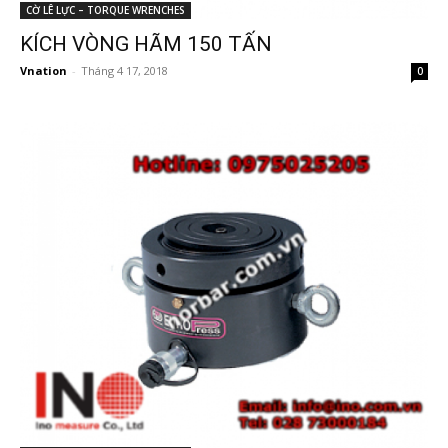
CỜ LÊ LỰC – TORQUE WRENCHES
KÍCH VÒNG HÃM 150 TẤN
Vnation
-
Tháng 4 17, 2018
0