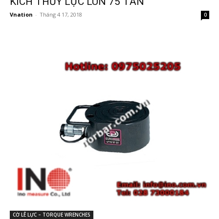
KÍCH THỦY LỰC LÙN 75 TẤN
Vnation
-
Tháng 4 17, 2018
0
CỜ LÊ LỰC – TORQUE WRENCHES