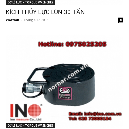
CỜ LÊ LỰC – TORQUE WRENCHES
KÍCH THỦY LỰC LÙN 30 TẤN
Vnation
-
Tháng 4 17, 2018
0
CỜ LÊ LỰC – TORQUE WRENCHES