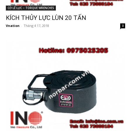
CỜ LÊ LỰC – TORQUE WRENCHES
KÍCH THỦY LỰC LÙN 20 TẤN
Vnation
-
Tháng 4 17, 2018
0