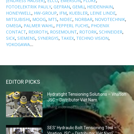
(ENDRESS HAUSER)
,
ELCO
,
EMERSON
,
FLUKE
,
FOTOELEKTRIK PAULY
,
GEFRAN
,
GEMU
,
HEIDENHAIN
,
HONEYWELL
,
HW-GROUP
,
IFM
,
KUEBLER
,
LEINE LINDE
,
MITSUBISHI
,
MOOG
,
MTS
,
NIDEC
,
NORBAR
,
NOVOTECHNIK
,
OMEGA
,
PALMER WAHL
,
PEPPERL FUCHS
,
PHOENIX
CONTACT
,
REXROTH
,
ROSEMOUNT
,
ROTORK
,
SCHNEIDER
,
SICK
,
SIEMENS
,
SYNERGYS
,
TAKEX
,
TECHNO VISION
,
YOKOGAWA
…
EDITOR PICKS
Hydratight Tensioning Solutions – Vnation
JSC – Distributor Việt Nam
Tháng mười một 13, 2023
SES’ Hydraulic Bolt Tensioning Tool –
Vnation JSC – Distributor Việt Nam