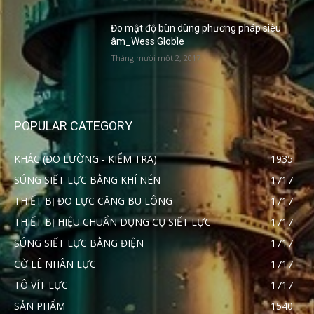
Đo mật độ bùn dùng phương pháp siêu
âm_Wess Globle
Tháng mười một 2, 2017
POPULAR CATEGORY
KHÁC (ĐO LƯỜNG - KIỂM TRA)
1935
SÚNG SIẾT LỰC BẰNG KHÍ NÉN
1717
THIẾT BỊ ĐO LỰC CĂNG BU LÔNG
1717
THIẾT BỊ HIỆU CHUẨN DỤNG CỤ SIẾT LỰC
1717
SÚNG SIẾT LỰC BẰNG ĐIỆN
1717
CỜ LÊ NHÂN LỰC
1717
TÔ VÍT LỰC
1717
SẢN PHẨM
1540