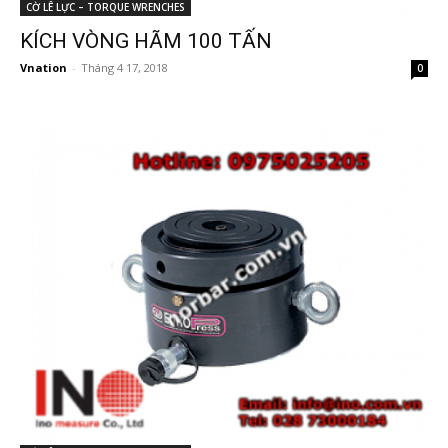
CỜ LÊ LỰC – TORQUE WRENCHES
KÍCH VÒNG HÃM 100 TẤN
Vnation
-
Tháng 4 17, 2018
0