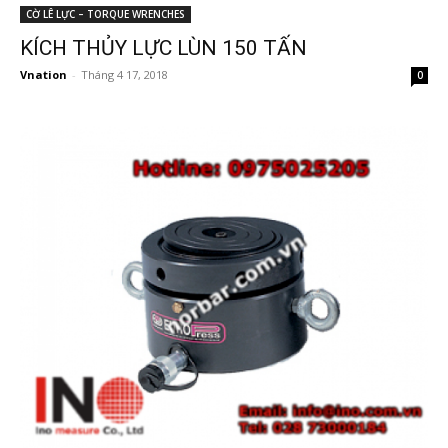
CỜ LÊ LỰC – TORQUE WRENCHES
KÍCH THỦY LỰC LÙN 150 TẤN
Vnation
-
Tháng 4 17, 2018
0