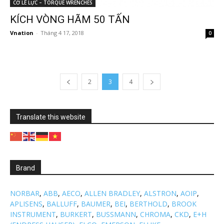
CỜ LÊ LỰC – TORQUE WRENCHES
KÍCH VÒNG HÃM 50 TẤN
Vnation
-
Tháng 4 17, 2018
0
2
3
4
Translate this website
Brand
NORBAR
,
ABB
,
AECO
,
ALLEN BRADLEY
,
ALSTRON
,
AOIP
,
APLISENS
,
BALLUFF
,
BAUMER
,
BEI
,
BERTHOLD
,
BROOK
INSTRUMENT
,
BURKERT
,
BUSSMANN
,
CHROMA
,
CKD
,
E+H