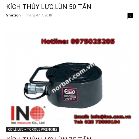
KÍCH THỦY LỰC LÙN 50 TẤN
Vnation
-
Tháng 4 17, 2018
0
CỜ LÊ LỰC – TORQUE WRENCHES