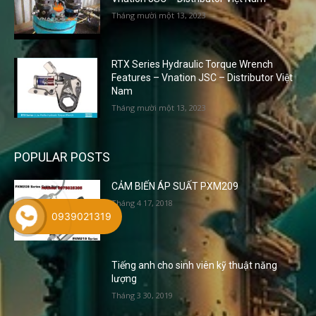
Tháng mười một 13, 2023
RTX Series Hydraulic Torque Wrench
Features – Vnation JSC – Distributor Việt
Nam
Tháng mười một 13, 2023
POPULAR POSTS
CẢM BIẾN ÁP SUẤT PXM209
Tháng 4 17, 2018
0939021319
Tiếng anh cho sinh viên kỹ thuật năng
lượng
Tháng 3 30, 2019