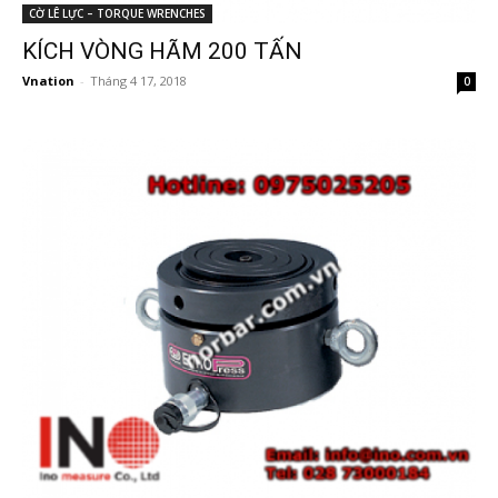
CỜ LÊ LỰC – TORQUE WRENCHES
KÍCH VÒNG HÃM 200 TẤN
Vnation
-
Tháng 4 17, 2018
0