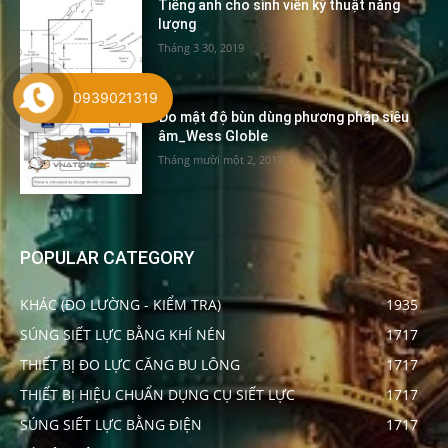
Tiếng anh cho sinh viên kỹ thuật năng
lượng
Tháng 3 30, 2019
0939021319
Đo mật độ bùn dùng phương pháp siêu
âm_Wess Globle
Tháng mười một 2, 2017
POPULAR CATEGORY
KHÁC (ĐO LƯỜNG - KIỂM TRA)
1935
SÚNG SIẾT LỰC BẰNG KHÍ NÉN
1717
THIẾT BỊ ĐO LỰC CĂNG BU LÔNG
1717
THIẾT BỊ HIỆU CHUẨN DỤNG CỤ SIẾT LỰC
1717
SÚNG SIẾT LỰC BẰNG ĐIỆN
1717