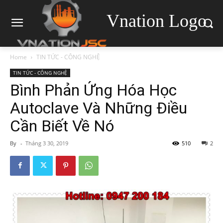
Vnation Logo
Home
TIN TỨC - CÔNG NGHỆ
TIN TỨC - CÔNG NGHỆ
Bình Phản Ứng Hóa Học
Autoclave Và Những Điều
Cần Biết Về Nó
By
-
Tháng 3 30, 2019
510
2