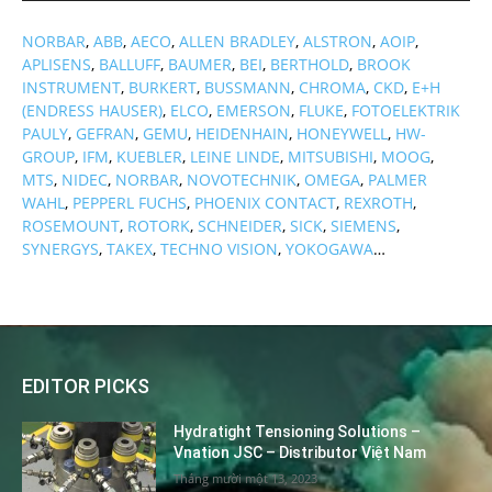
NORBAR
,
ABB
,
AECO
,
ALLEN BRADLEY
,
ALSTRON
,
AOIP
,
APLISENS
,
BALLUFF
,
BAUMER
,
BEI
,
BERTHOLD
,
BROOK
INSTRUMENT
,
BURKERT
,
BUSSMANN
,
CHROMA
,
CKD
,
E+H
(ENDRESS HAUSER)
,
ELCO
,
EMERSON
,
FLUKE
,
FOTOELEKTRIK
PAULY
,
GEFRAN
,
GEMU
,
HEIDENHAIN
,
HONEYWELL
,
HW-
GROUP
,
IFM
,
KUEBLER
,
LEINE LINDE
,
MITSUBISHI
,
MOOG
,
MTS
,
NIDEC
,
NORBAR
,
NOVOTECHNIK
,
OMEGA
,
PALMER
WAHL
,
PEPPERL FUCHS
,
PHOENIX CONTACT
,
REXROTH
,
ROSEMOUNT
,
ROTORK
,
SCHNEIDER
,
SICK
,
SIEMENS
,
SYNERGYS
,
TAKEX
,
TECHNO VISION
,
YOKOGAWA
…
EDITOR PICKS
Hydratight Tensioning Solutions –
Vnation JSC – Distributor Việt Nam
Tháng mười một 13, 2023