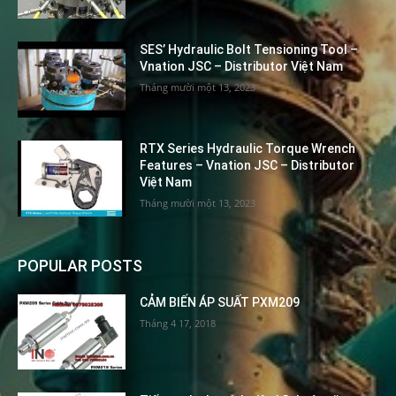
SES’ Hydraulic Bolt Tensioning Tool –
Vnation JSC – Distributor Việt Nam
Tháng mười một 13, 2023
RTX Series Hydraulic Torque Wrench
Features – Vnation JSC – Distributor
Việt Nam
Tháng mười một 13, 2023
POPULAR POSTS
CẢM BIẾN ÁP SUẤT PXM209
Tháng 4 17, 2018