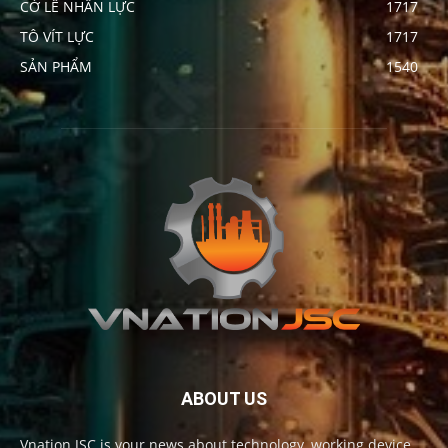
CỜ LÊ NHÂN LỰC
1717
TÔ VÍT LỰC
1717
SẢN PHẨM
1540
ABOUT US
Vnation JSC is your news about technology, working device