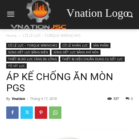
Vnation Logo
Home
CỜ LÊ LỰC – TORQUE WRENCHES
CỜ LÊ LỰC – TORQUE WRENCHES
CỜ LÊ NHÂN LỰC
SẢN PHẨM
SÚNG SIẾT LỰC BẰNG ĐIỆN
SÚNG SIẾT LỰC BẰNG KHÍ NÉN
THIẾT BỊ ĐO LỰC CĂNG BU LÔNG
THIẾT BỊ HIỆU CHUẨN DỤNG CỤ SIẾT LỰC
TÔ VÍT LỰC
ÁP KẾ CHỐNG ĂN MÒN
PGS
By
Vnation
-
Tháng 4 17, 2018
337
0