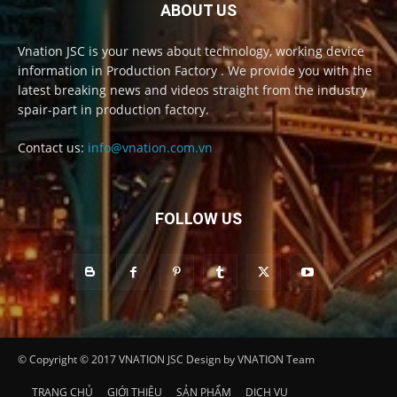
ABOUT US
Vnation JSC is your news about technology, working device
information in Production Factory . We provide you with the
latest breaking news and videos straight from the industry
spair-part in production factory.
Contact us:
info@vnation.com.vn
FOLLOW US
© Copyright © 2017 VNATION JSC Design by VNATION Team
TRANG CHỦ
GIỚI THIỆU
SẢN PHẨM
DỊCH VỤ