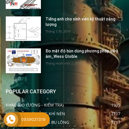
Tiếng anh cho sinh viên kỹ thuật năng
lượng
Tháng 3 30, 2019
Đo mật độ bùn dùng phương pháp siêu
âm_Wess Globle
Tháng mười một 2, 2017
POPULAR CATEGORY
KHÁC (ĐO LƯỜNG - KIỂM TRA)
1935
SÚNG SIẾT LỰC BẰNG KHÍ NÉN
1717
0939021319
THIẾT BỊ ĐO LỰC CĂNG BU LÔNG
1717