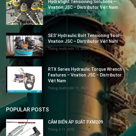
Hydratight Tensioning Solutions –
Vnation JSC – Distributor Việt Nam
Tháng mười một 13, 2023
SES’ Hydraulic Bolt Tensioning Tool –
Vnation JSC – Distributor Việt Nam
Tháng mười một 13, 2023
RTX Series Hydraulic Torque Wrench
Features – Vnation JSC – Distributor
Việt Nam
Tháng mười một 13, 2023
POPULAR POSTS
CẢM BIẾN ÁP SUẤT PXM209
Tháng 4 17, 2018