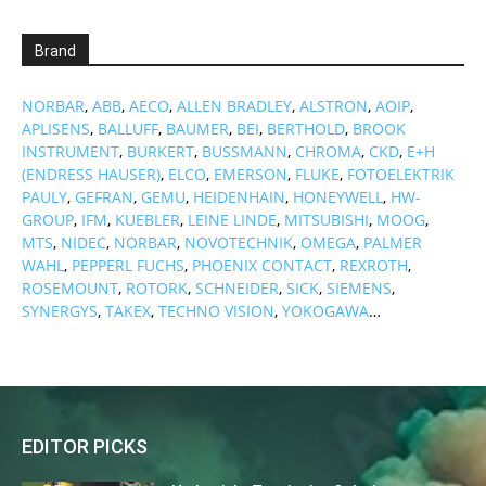
Brand
NORBAR
,
ABB
,
AECO
,
ALLEN BRADLEY
,
ALSTRON
,
AOIP
,
APLISENS
,
BALLUFF
,
BAUMER
,
BEI
,
BERTHOLD
,
BROOK
INSTRUMENT
,
BURKERT
,
BUSSMANN
,
CHROMA
,
CKD
,
E+H
(ENDRESS HAUSER)
,
ELCO
,
EMERSON
,
FLUKE
,
FOTOELEKTRIK
PAULY
,
GEFRAN
,
GEMU
,
HEIDENHAIN
,
HONEYWELL
,
HW-
GROUP
,
IFM
,
KUEBLER
,
LEINE LINDE
,
MITSUBISHI
,
MOOG
,
MTS
,
NIDEC
,
NORBAR
,
NOVOTECHNIK
,
OMEGA
,
PALMER
WAHL
,
PEPPERL FUCHS
,
PHOENIX CONTACT
,
REXROTH
,
ROSEMOUNT
,
ROTORK
,
SCHNEIDER
,
SICK
,
SIEMENS
,
SYNERGYS
,
TAKEX
,
TECHNO VISION
,
YOKOGAWA
…
EDITOR PICKS