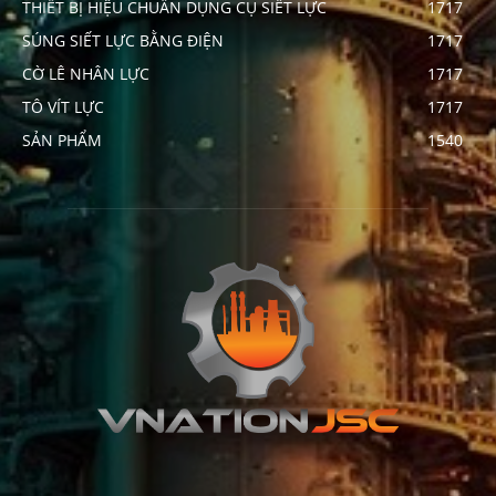
THIẾT BỊ HIỆU CHUẨN DỤNG CỤ SIẾT LỰC
1717
SÚNG SIẾT LỰC BẰNG ĐIỆN
1717
CỜ LÊ NHÂN LỰC
1717
TÔ VÍT LỰC
1717
SẢN PHẨM
1540