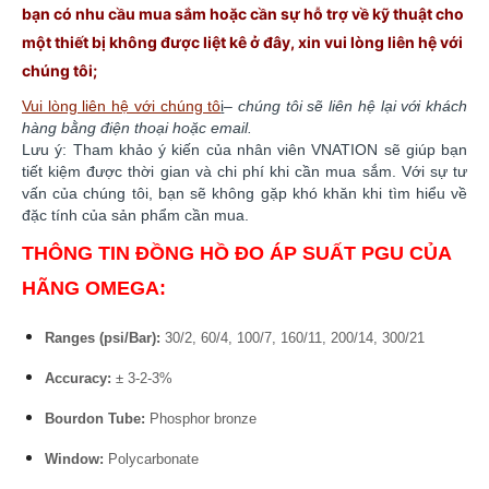
bạn có nhu cầu mua sắm hoặc cần sự hỗ trợ về kỹ thuật cho
một thiết bị không được liệt kê ở đây, xin vui lòng liên hệ với
chúng
tôi;
Vui lòng liên hệ với chúng tô
i
–
chúng tôi sẽ liên hệ lại với khách
hàng bằng điện thoại hoặc email.
Lưu ý: Tham khảo ý kiến của nhân viên VNATION sẽ giúp bạn
tiết kiệm được thời gian và chi phí khi cần mua sắm. ​​Với sự tư
vấn của chúng tôi, bạn sẽ không gặp khó khăn khi tìm hiểu về
đặc tính của sản phẩm cần mua.
THÔNG TIN ĐỒNG HỒ ĐO ÁP SUẤT PGU CỦA
HÃNG OMEGA:
Ranges (psi/Bar):
30/2, 60/4, 100/7, 160/11, 200/14, 300/21
Accuracy:
± 3-2-3%
Bourdon Tube:
Phosphor bronze
Window:
Polycarbonate