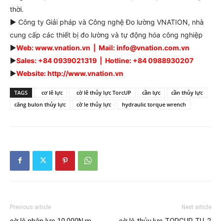
thời.
► Công ty Giải pháp và Công nghệ Đo lường VNATION, nhà
cung cấp các thiết bị đo lường và tự động hóa công nghiệp
►
Web: www.vnation.vn | Mail: info@vnation.com.vn
►
Sales: +84 0939021319 | Hotline: +84 0988930207
►
Website: http://www.vnation.vn
TAGS
cơ lê lực
cờ lê thủy lực TorcUP
cần lực
cần thủy lực
căng bulon thủy lực
cờ le thủy lực
hydraulic torque wrench
Previous article
Next article
cờ lê nhân lực 10.000N.m
cờ lê thủy lực TORCUP TU-2