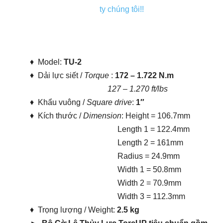
ty chúng tôi!!
♦ Model:
TU-2
♦ Dải lực siết /
Torque
:
172 – 1.722 N.m
127 – 1.270 ft/lbs
♦ Khẩu vuông /
Square drive
:
1″
♦ Kích thước /
Dimension
: Height = 106.7mm
Length 1 = 122.4mm
Length 2 = 161mm
Radius = 24.9mm
Width 1 = 50.8mm
Width 2 = 70.9mm
Width 3 = 112.3mm
♦ Trọng lượng / Weight:
2.5 kg