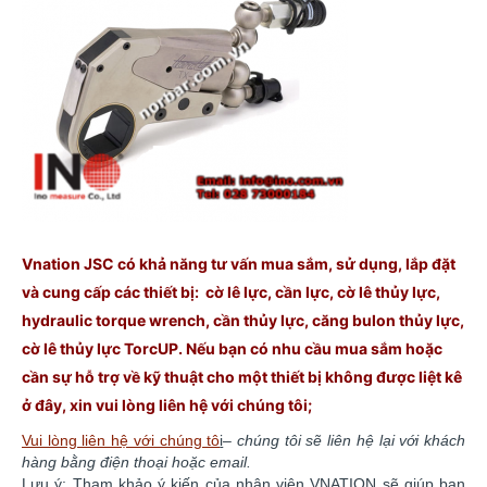
Vnation JSC có khả năng tư vấn mua sắm, sử dụng, lắp đặt
và cung cấp các thiết bị: cờ lê lực, cần lực, cờ lê thủy lực,
hydraulic torque wrench, cần thủy lực, căng bulon thủy lực,
cờ lê thủy lực TorcUP. Nếu bạn có nhu cầu mua sắm hoặc
cần sự hỗ trợ về kỹ thuật cho một thiết bị không được liệt kê
ở đây, xin vui lòng liên hệ với chúng
tôi;
Vui lòng liên hệ với chúng tô
i
–
chúng tôi sẽ liên hệ lại với khách
hàng bằng điện thoại hoặc email.
Lưu ý: Tham khảo ý kiến của nhân viên VNATION sẽ giúp bạn