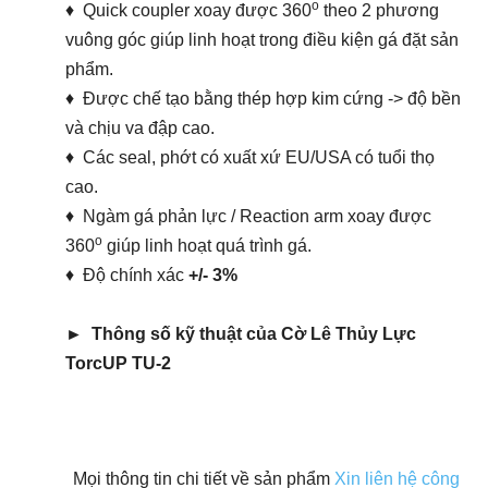
o
♦ Quick coupler xoay được 360
theo 2 phương
vuông góc giúp linh hoạt trong điều kiện gá đặt sản
phẩm.
♦ Được chế tạo bằng thép hợp kim cứng -> độ bền
và chịu va đập cao.
♦ Các seal, phớt có xuất xứ EU/USA có tuổi thọ
cao.
♦ Ngàm gá phản lực / Reaction arm xoay được
o
360
giúp linh hoạt quá trình gá.
♦ Độ chính xác
+/- 3%
►
Thông số kỹ thuật của Cờ Lê Thủy Lực
TorcUP TU-2
Mọi thông tin chi tiết về sản phẩm
Xin liên hệ công