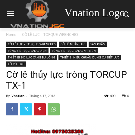
Vnation Logo
Home
CỜ LÊ LỰC – TORQUE WRENCHES
CỜ LÊ LỰC – TORQUE WRENCHES
CỜ LÊ NHÂN LỰC
SẢN PHẨM
SÚNG SIẾT LỰC BẰNG ĐIỆN
SÚNG SIẾT LỰC BẰNG KHÍ NÉN
THIẾT BỊ ĐO LỰC CĂNG BU LÔNG
THIẾT BỊ HIỆU CHUẨN DỤNG CỤ SIẾT LỰC
TÔ VÍT LỰC
Cờ lê thủy lực tròng TORCUP
TX-1
By
Vnation
-
Tháng 4 17, 2018
400
0