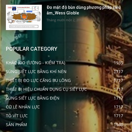
Đo mật độ bùn dùng phương pháp siêu
âm_Wess Globle
Tháng mười một 2, 2017
POPULAR CATEGORY
KHÁC (ĐO LƯỜNG - KIỂM TRA)
1935
SÚNG SIẾT LỰC BẰNG KHÍ NÉN
1717
THIẾT BỊ ĐO LỰC CĂNG BU LÔNG
1717
THIẾT BỊ HIỆU CHUẨN DỤNG CỤ SIẾT LỰC
1717
SÚNG SIẾT LỰC BẰNG ĐIỆN
1717
CỜ LÊ NHÂN LỰC
1717
TÔ VÍT LỰC
1717
SẢN PHẨM
1540