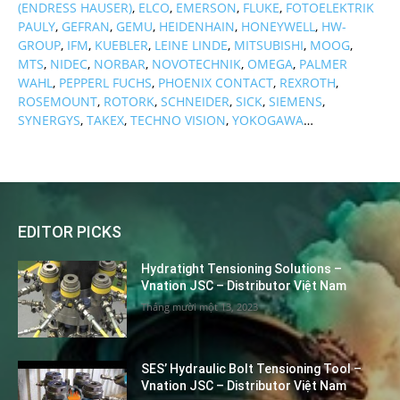
(ENDRESS HAUSER)
,
ELCO
,
EMERSON
,
FLUKE
,
FOTOELEKTRIK
PAULY
,
GEFRAN
,
GEMU
,
HEIDENHAIN
,
HONEYWELL
,
HW-
GROUP
,
IFM
,
KUEBLER
,
LEINE LINDE
,
MITSUBISHI
,
MOOG
,
MTS
,
NIDEC
,
NORBAR
,
NOVOTECHNIK
,
OMEGA
,
PALMER
WAHL
,
PEPPERL FUCHS
,
PHOENIX CONTACT
,
REXROTH
,
ROSEMOUNT
,
ROTORK
,
SCHNEIDER
,
SICK
,
SIEMENS
,
SYNERGYS
,
TAKEX
,
TECHNO VISION
,
YOKOGAWA
…
EDITOR PICKS
Hydratight Tensioning Solutions –
Vnation JSC – Distributor Việt Nam
Tháng mười một 13, 2023
SES’ Hydraulic Bolt Tensioning Tool –
Vnation JSC – Distributor Việt Nam