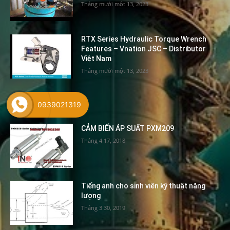
Tháng mười một 13, 2023
RTX Series Hydraulic Torque Wrench
Features – Vnation JSC – Distributor
Việt Nam
Tháng mười một 13, 2023
0939021319
POPULAR POSTS
CẢM BIẾN ÁP SUẤT PXM209
Tháng 4 17, 2018
Tiếng anh cho sinh viên kỹ thuật năng
lượng
Tháng 3 30, 2019