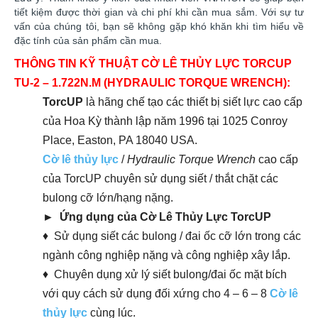
tiết kiệm được thời gian và chi phí khi cần mua sắm. ​​Với sự tư
vấn của chúng tôi, bạn sẽ không gặp khó khăn khi tìm hiểu về
đặc tính của sản phẩm cần mua.
THÔNG TIN KỸ THUẬT CỜ LÊ THỦY LỰC TORCUP
TU-2 – 1.722N.M (HYDRAULIC TORQUE WRENCH):
TorcUP
là hãng chế tạo các thiết bị siết lực cao cấp
của Hoa Kỳ thành lập năm 1996 tại 1025 Conroy
Place, Easton, PA 18040 USA.
Cờ lê thủy lực
/
Hydraulic Torque Wrench
cao cấp
của TorcUP chuyên sử dụng siết / thắt chặt các
bulong cỡ lớn/hạng nặng.
► Ứng dụng của Cờ Lê Thủy Lực TorcUP
♦ Sử dụng siết các bulong / đai ốc cỡ lớn trong các
ngành công nghiệp nặng và công nghiệp xây lắp.
♦ Chuyên dụng xử lý siết bulong/đai ốc mặt bích
với quy cách sử dụng đối xứng cho 4 – 6 – 8
Cờ lê
thủy lực
cùng lúc.