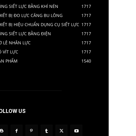
ÚNG SIẾT LỰC BẰNG KHÍ NÉN
1717
HIẾT BỊ ĐO LỰC CĂNG BU LÔNG
1717
HIẾT BỊ HIỆU CHUẨN DỤNG CỤ SIẾT LỰC
1717
ÚNG SIẾT LỰC BẰNG ĐIỆN
1717
Ờ LÊ NHÂN LỰC
1717
Ô VÍT LỰC
1717
ẢN PHẨM
1540
OLLOW US