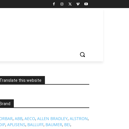
Translate this website
Brand
ORBAR
,
ABB
,
AECO
,
ALLEN BRADLEY
,
ALSTRON
,
OIP
,
APLISENS
,
BALLUFF
,
BAUMER
,
BEI
,