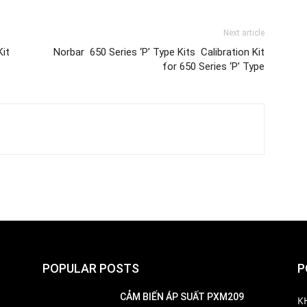
Next article
Kit
Norbar 650 Series ‘P’ Type Kits Calibration Kit
for 650 Series ‘P’ Type
POPULAR POSTS
P
CẢM BIẾN ÁP SUẤT PXM209
K