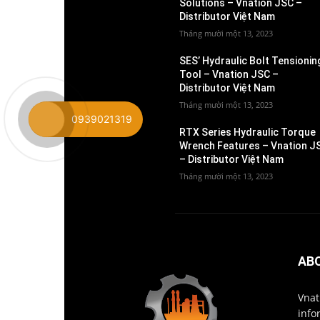
Solutions – Vnation JSC –
Distributor Việt Nam
Tháng mười một 13, 2023
SES’ Hydraulic Bolt Tensionin
Tool – Vnation JSC –
Distributor Việt Nam
Tháng mười một 13, 2023
0939021319
RTX Series Hydraulic Torque
Wrench Features – Vnation J
– Distributor Việt Nam
Tháng mười một 13, 2023
AB
Vnat
info