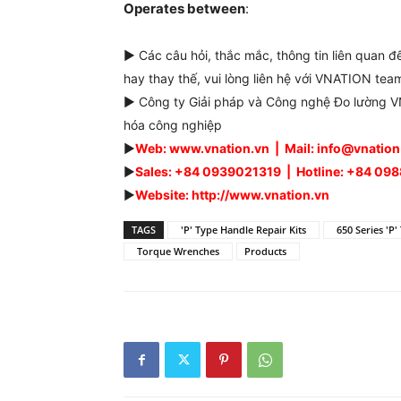
Operates between
:
► Các câu hỏi, thắc mắc, thông tin liên quan 
hay thay thế, vui lòng liên hệ với VNATION team
► Công ty Giải pháp và Công nghệ Đo lường VN
hóa công nghiệp
►
Web: www.vnation.vn | Mail: info@vnatio
►
Sales: +84 0939021319 | Hotline: +84 0
►
Website: http://www.vnation.vn
TAGS
'P' Type Handle Repair Kits
650 Series 'P'
Torque Wrenches
Products