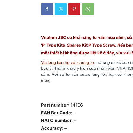
Vnation JSC có khả năng tư vấn mua sắm, sử d
‘P’ Type Kits Spares Kit P Type Screw. Nếu b
một thiết bị không được liệt kê ở đây, xin vui 
Vui lòng liên hệ với chúng tô
i
–
chúng tôi sẽ liên 
Lưu ý: Tham khảo ý kiến của nhân viên VNATION 
sắm. ​​Với sự tư vấn của chúng tôi, bạn sẽ kh
mua.
Part number
: 14166
EAN Bar Code
: –
NATO number
: –
Accuracy
: –