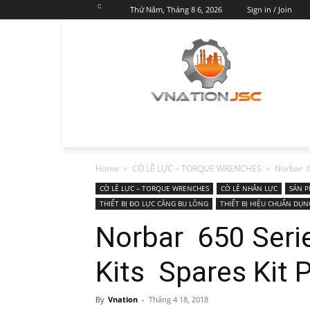
C
Thứ Năm, Tháng 8 6, 2026
Sign in / Join
Home
CỜ LÊ LỰC – TORQUE WRENCHES
Norbar 65
CỜ LÊ LỰC – TORQUE WRENCHES
CỜ LÊ NHÂN LỰC
SẢN 
THIẾT BỊ ĐO LỰC CĂNG BU LÔNG
THIẾT BỊ HIỆU CHUẨN DỤN
Norbar 650 Serie
Kits Spares Kit 
By
Vnation
-
Tháng 4 18, 2018