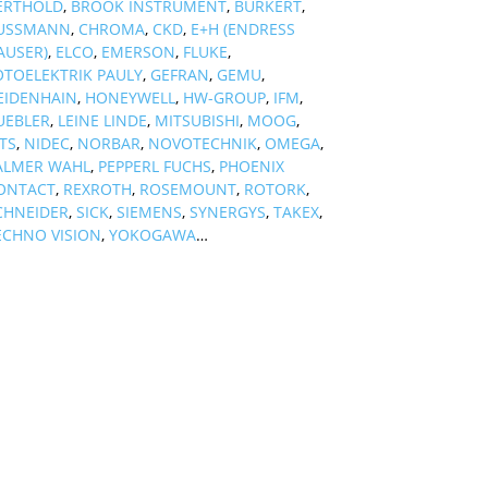
ERTHOLD
,
BROOK INSTRUMENT
,
BURKERT
,
USSMANN
,
CHROMA
,
CKD
,
E+H (ENDRESS
AUSER)
,
ELCO
,
EMERSON
,
FLUKE
,
OTOELEKTRIK PAULY
,
GEFRAN
,
GEMU
,
EIDENHAIN
,
HONEYWELL
,
HW-GROUP
,
IFM
,
UEBLER
,
LEINE LINDE
,
MITSUBISHI
,
MOOG
,
TS
,
NIDEC
,
NORBAR
,
NOVOTECHNIK
,
OMEGA
,
ALMER WAHL
,
PEPPERL FUCHS
,
PHOENIX
ONTACT
,
REXROTH
,
ROSEMOUNT
,
ROTORK
,
CHNEIDER
,
SICK
,
SIEMENS
,
SYNERGYS
,
TAKEX
,
ECHNO VISION
,
YOKOGAWA
…