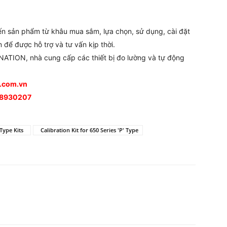
đến sản phẩm từ khâu mua sắm, lựa chọn, sử dụng, cài đặt
 để được hỗ trợ và tư vấn kịp thời.
ATION, nhà cung cấp các thiết bị đo lường và tự động
n.com.vn
988930207
 Type Kits
Calibration Kit for 650 Series 'P' Type