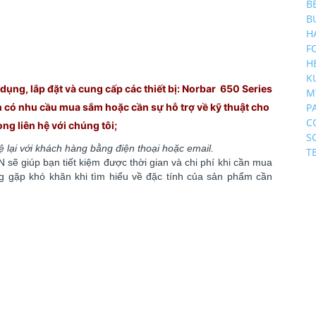
B
B
H
F
H
K
ụng, lắp đặt và cung cấp các thiết bị: Norbar 650 Series
M
ạn có nhu cầu mua sắm hoặc cần sự hỗ trợ về kỹ thuật cho
P
C
lòng liên hệ với chúng
tôi;
S
hệ lại với khách hàng bằng điện thoại hoặc email.
T
sẽ giúp bạn tiết kiệm được thời gian và chi phí khi cần mua
ông gặp khó khăn khi tìm hiểu về đặc tính của sản phẩm cần