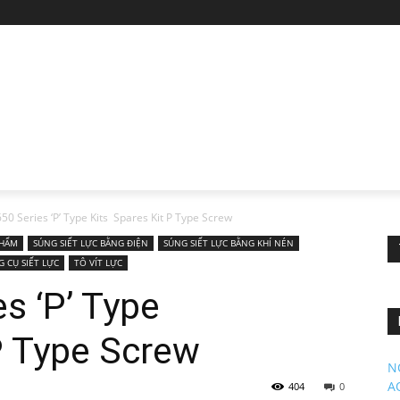
0 Series ‘P’ Type Kits Spares Kit P Type Screw
PHẨM
SÚNG SIẾT LỰC BẰNG ĐIỆN
SÚNG SIẾT LỰC BẰNG KHÍ NÉN
G CỤ SIẾT LỰC
TÔ VÍT LỰC
s ‘P’ Type
P Type Screw
N
A
404
0