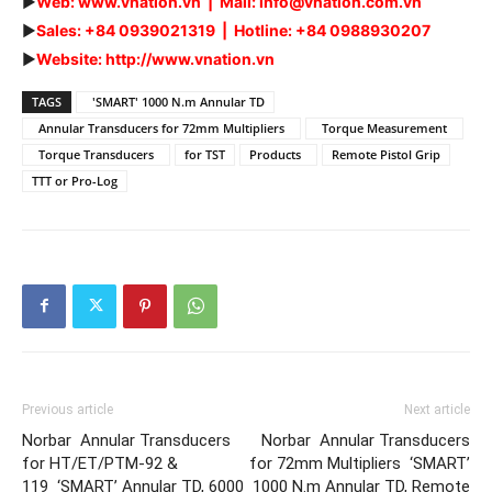
►
Web: www.vnation.vn | Mail: info@vnation.com.vn
►
Sales: +84 0939021319 | Hotline: +84 0988930207
►
Website: http://www.vnation.vn
TAGS
'SMART' 1000 N.m Annular TD
Annular Transducers for 72mm Multipliers
Torque Measurement
Torque Transducers
for TST
Products
Remote Pistol Grip
TTT or Pro-Log
Previous article
Next article
Norbar Annular Transducers
Norbar Annular Transducers
for HT/ET/PTM-92 &
for 72mm Multipliers ‘SMART’
119 ‘SMART’ Annular TD, 6000
1000 N.m Annular TD, Remote