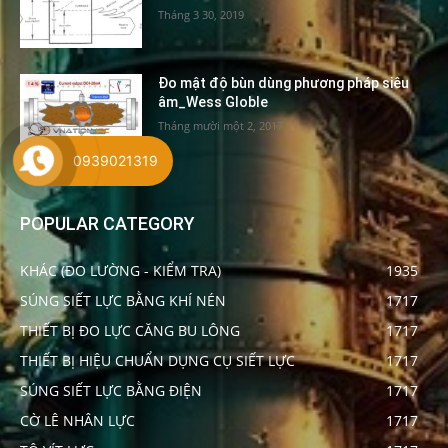
Tháng 3 30, 2019
Đo mật độ bùn dùng phương pháp siêu
âm_Wess Globle
Tháng mười một 2, 2017
0939021319
POPULAR CATEGORY
KHÁC (ĐO LƯỜNG - KIỂM TRA)
1935
SÚNG SIẾT LỰC BẰNG KHÍ NÉN
1717
THIẾT BỊ ĐO LỰC CĂNG BU LÔNG
1717
THIẾT BỊ HIỆU CHUẨN DỤNG CỤ SIẾT LỰC
1717
SÚNG SIẾT LỰC BẰNG ĐIỆN
1717
CỜ LÊ NHÂN LỰC
1717