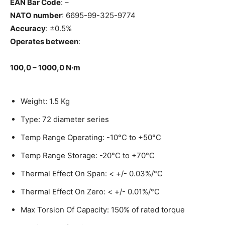
EAN Bar Code
: –
NATO number
: 6695-99-325-9774
Accuracy
: ±0.5%
Operates between
:
100,0 – 1000,0 N·m
Weight: 1.5 Kg
Type: 72 diameter series
Temp Range Operating: -10°C to +50°C
Temp Range Storage: -20°C to +70°C
Thermal Effect On Span: < +/- 0.03%/°C
Thermal Effect On Zero: < +/- 0.01%/°C
Max Torsion Of Capacity: 150% of rated torque