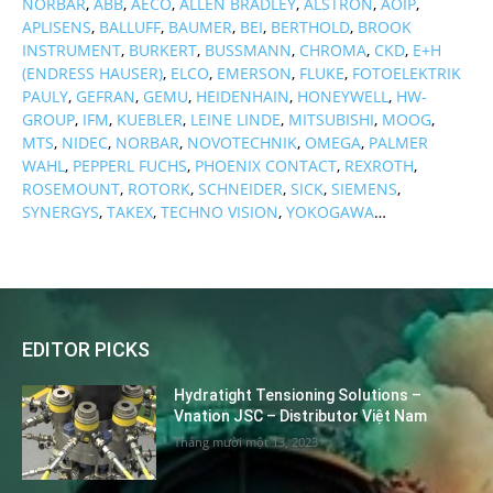
NORBAR
,
ABB
,
AECO
,
ALLEN BRADLEY
,
ALSTRON
,
AOIP
,
APLISENS
,
BALLUFF
,
BAUMER
,
BEI
,
BERTHOLD
,
BROOK
INSTRUMENT
,
BURKERT
,
BUSSMANN
,
CHROMA
,
CKD
,
E+H
(ENDRESS HAUSER)
,
ELCO
,
EMERSON
,
FLUKE
,
FOTOELEKTRIK
PAULY
,
GEFRAN
,
GEMU
,
HEIDENHAIN
,
HONEYWELL
,
HW-
GROUP
,
IFM
,
KUEBLER
,
LEINE LINDE
,
MITSUBISHI
,
MOOG
,
MTS
,
NIDEC
,
NORBAR
,
NOVOTECHNIK
,
OMEGA
,
PALMER
WAHL
,
PEPPERL FUCHS
,
PHOENIX CONTACT
,
REXROTH
,
ROSEMOUNT
,
ROTORK
,
SCHNEIDER
,
SICK
,
SIEMENS
,
SYNERGYS
,
TAKEX
,
TECHNO VISION
,
YOKOGAWA
…
EDITOR PICKS
Hydratight Tensioning Solutions –
Vnation JSC – Distributor Việt Nam
Tháng mười một 13, 2023