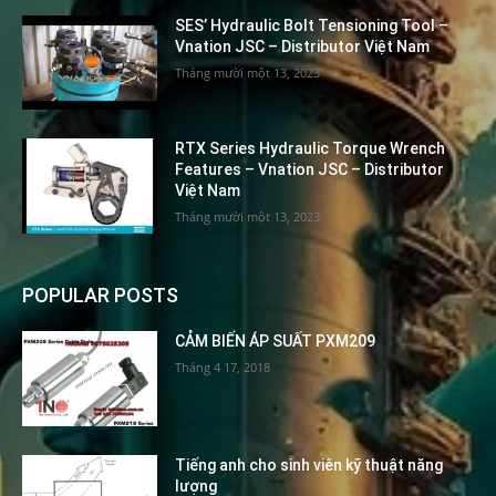
SES’ Hydraulic Bolt Tensioning Tool –
Vnation JSC – Distributor Việt Nam
Tháng mười một 13, 2023
RTX Series Hydraulic Torque Wrench
Features – Vnation JSC – Distributor
Việt Nam
Tháng mười một 13, 2023
POPULAR POSTS
CẢM BIẾN ÁP SUẤT PXM209
Tháng 4 17, 2018
Tiếng anh cho sinh viên kỹ thuật năng
lượng