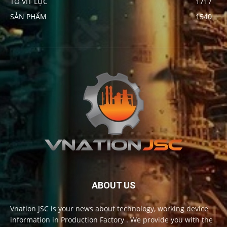
TÔ VÍT LỰC
1717
SẢN PHẨM
1540
ABOUT US
Vnation JSC is your news about technology, working device
information in Production Factory . We provide you with the