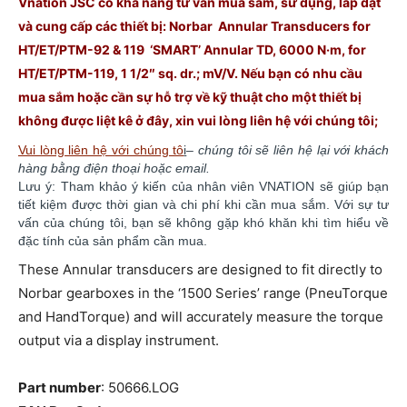
Vnation JSC có khả năng tư vấn mua sắm, sử dụng, lắp đặt
và cung cấp các thiết bị: Norbar Annular Transducers for
HT/ET/PTM-92 & 119 ‘SMART’ Annular TD, 6000 N·m, for
HT/ET/PTM-119, 1 1/2″ sq. dr.; mV/V. Nếu bạn có nhu cầu
mua sắm hoặc cần sự hỗ trợ về kỹ thuật cho một thiết bị
không được liệt kê ở đây, xin vui lòng liên hệ với chúng
tôi;
Vui lòng liên hệ với chúng tô
i
–
chúng tôi sẽ liên hệ lại với khách
hàng bằng điện thoại hoặc email.
Lưu ý: Tham khảo ý kiến của nhân viên VNATION sẽ giúp bạn
tiết kiệm được thời gian và chi phí khi cần mua sắm. ​​Với sự tư
vấn của chúng tôi, bạn sẽ không gặp khó khăn khi tìm hiểu về
đặc tính của sản phẩm cần mua.
These Annular transducers are designed to fit directly to
Norbar gearboxes in the ‘1500 Series’ range (PneuTorque
and HandTorque) and will accurately measure the torque
output via a display instrument.
Part number
: 50666.LOG