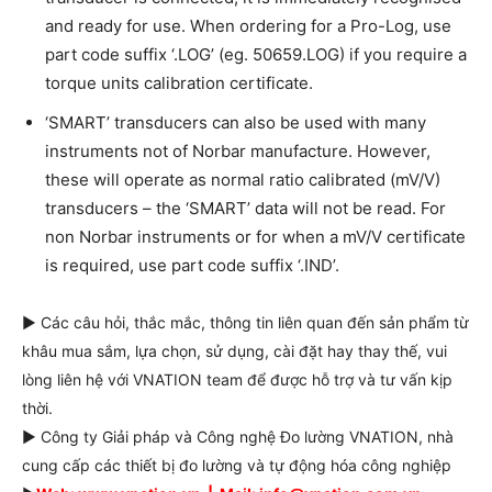
and ready for use. When ordering for a Pro-Log, use
part code suffix ‘.LOG’ (eg. 50659.LOG) if you require a
torque units calibration certificate.
‘SMART’ transducers can also be used with many
instruments not of Norbar manufacture. However,
these will operate as normal ratio calibrated (mV/V)
transducers – the ‘SMART’ data will not be read. For
non Norbar instruments or for when a mV/V certificate
is required, use part code suffix ‘.IND’.
► Các câu hỏi, thắc mắc, thông tin liên quan đến sản phẩm từ
khâu mua sắm, lựa chọn, sử dụng, cài đặt hay thay thế, vui
lòng liên hệ với VNATION team để được hỗ trợ và tư vấn kịp
thời.
► Công ty Giải pháp và Công nghệ Đo lường VNATION, nhà
cung cấp các thiết bị đo lường và tự động hóa công nghiệp