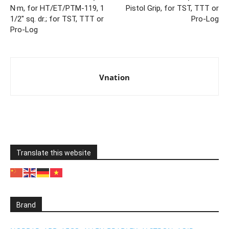
N·m, for HT/ET/PTM-119, 1
Pistol Grip, for TST, TTT or
1/2″ sq. dr.; for TST, TTT or
Pro-Log
Pro-Log
Vnation
Translate this website
Brand