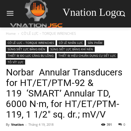
Vnation Logo
Home
CỜ LÊ LỰC – TORQUE WRENCHES
CỜ LÊ LỰC – TORQUE WRENCHES
CỜ LÊ NHÂN LỰC
SẢN PHẨM
SÚNG SIẾT LỰC BẰNG ĐIỆN
SÚNG SIẾT LỰC BẰNG KHÍ NÉN
THIẾT BỊ ĐO LỰC CĂNG BU LÔNG
THIẾT BỊ HIỆU CHUẨN DỤNG CỤ SIẾT LỰC
TÔ VÍT LỰC
Norbar Annular Transducers
for HT/ET/PTM-92 &
119 ‘SMART’ Annular TD,
6000 N·m, for HT/ET/PTM-
119, 1 1/2″ sq. dr.; mV/V
By
Vnation
-
Tháng 4 19, 2018
391
0