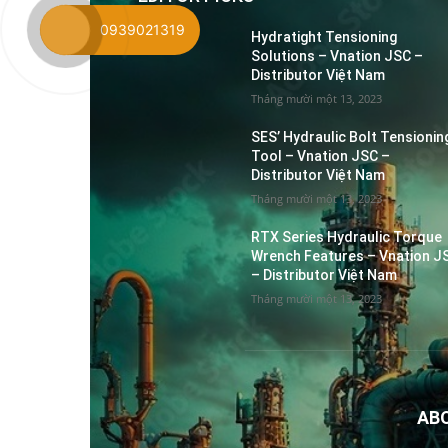
0939021319
Hydratight Tensioning
Solutions – Vnation JSC –
Distributor Việt Nam
Tháng mười một 13, 2023
SES’ Hydraulic Bolt Tensionin
Tool – Vnation JSC –
Distributor Việt Nam
Tháng mười một 13, 2023
RTX Series Hydraulic Torque
Wrench Features – Vnation J
– Distributor Việt Nam
Tháng mười một 13, 2023
AB