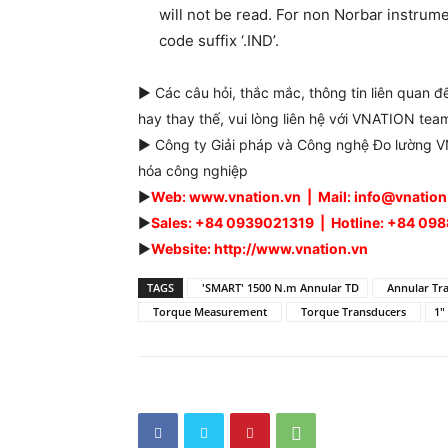
will not be read. For non Norbar instrume
code suffix ‘.IND’.
► Các câu hỏi, thắc mắc, thông tin liên quan 
hay thay thế, vui lòng liên hệ với VNATION team
► Công ty Giải pháp và Công nghệ Đo lường VN
hóa công nghiệp
►
Web: www.vnation.vn | Mail: info@vnatio
►
Sales: +84 0939021319 | Hotline: +84 0
►
Website: http://www.vnation.vn
TAGS
'SMART' 1500 N.m Annular TD
Annular Tran
Torque Measurement
Torque Transducers
1"