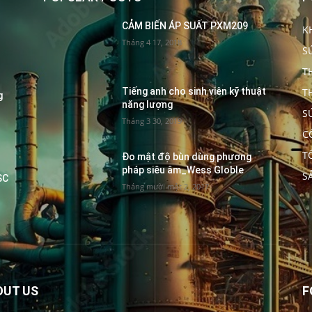
CẢM BIẾN ÁP SUẤT PXM209
K
Tháng 4 17, 2018
S
T
T
Tiếng anh cho sinh viên kỹ thuật
g
năng lượng
S
Tháng 3 30, 2019
C
T
Đo mật độ bùn dùng phương
pháp siêu âm_Wess Globle
S
SC
Tháng mười một 2, 2017
OUT US
F