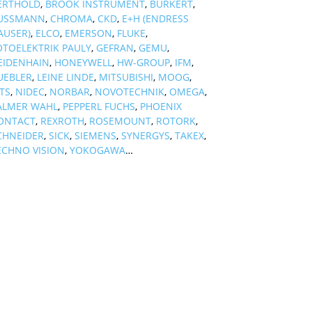
ERTHOLD
,
BROOK INSTRUMENT
,
BURKERT
,
USSMANN
,
CHROMA
,
CKD
,
E+H (ENDRESS
AUSER)
,
ELCO
,
EMERSON
,
FLUKE
,
OTOELEKTRIK PAULY
,
GEFRAN
,
GEMU
,
EIDENHAIN
,
HONEYWELL
,
HW-GROUP
,
IFM
,
UEBLER
,
LEINE LINDE
,
MITSUBISHI
,
MOOG
,
TS
,
NIDEC
,
NORBAR
,
NOVOTECHNIK
,
OMEGA
,
ALMER WAHL
,
PEPPERL FUCHS
,
PHOENIX
ONTACT
,
REXROTH
,
ROSEMOUNT
,
ROTORK
,
CHNEIDER
,
SICK
,
SIEMENS
,
SYNERGYS
,
TAKEX
,
ECHNO VISION
,
YOKOGAWA
…