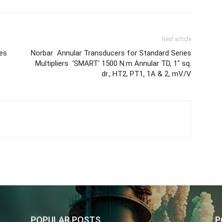
Next article
es
Norbar Annular Transducers for Standard Series
Multipliers ‘SMART’ 1500 N.m Annular TD, 1″ sq.
dr., HT2, PT1, 1A & 2, mV/V
POPULAR POSTS
P