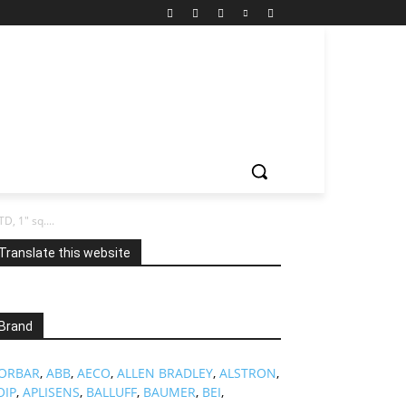
, 1″ sq....
Translate this website
Brand
ORBAR
,
ABB
,
AECO
,
ALLEN BRADLEY
,
ALSTRON
,
OIP
,
APLISENS
,
BALLUFF
,
BAUMER
,
BEI
,