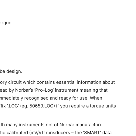
torque
ube design.
ry circuit which contains essential information about
read by Norbar’s ‘Pro-Log’ instrument meaning that
 immediately recognised and ready for use. When
fix ‘.LOG’ (eg. 50659.LOG) if you require a torque units
ith many instruments not of Norbar manufacture.
tio calibrated (mV/V) transducers – the ‘SMART’ data