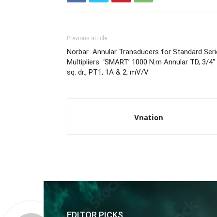
Previous article
Norbar Annular Transducers for Standard Seri
Multipliers ‘SMART’ 1000 N.m Annular TD, 3/4″
sq. dr., PT1, 1A & 2, mV/V
Vnation
EDITOR PICKS