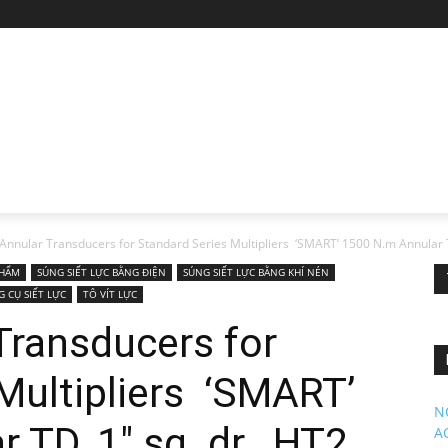
nnular Transducers for Standard Series Multipliers ‘SMART’ 1500 N.m Annular TD
PHẨM
SÚNG SIẾT LỰC BẰNG ĐIỆN
SÚNG SIẾT LỰC BẰNG KHÍ NÉN
G CỤ SIẾT LỰC
TÔ VÍT LỰC
Transducers for
Multipliers ‘SMART’
N
TD, 1″ sq. dr., HT2,
A