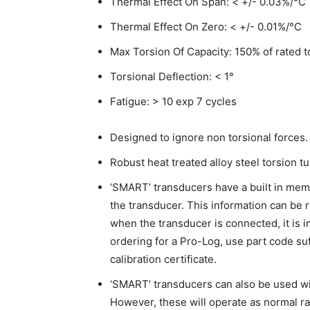
Thermal Effect On Span: < +/- 0.03%/°C
Thermal Effect On Zero: < +/- 0.01%/°C
Max Torsion Of Capacity: 150% of rated 
Torsional Deflection: < 1°
Fatigue: > 10 exp 7 cycles
Designed to ignore non torsional forces.
Robust heat treated alloy steel torsion t
‘SMART’ transducers have a built in memo
the transducer. This information can be 
when the transducer is connected, it is
ordering for a Pro-Log, use part code suf
calibration certificate.
‘SMART’ transducers can also be used w
However, these will operate as normal ra