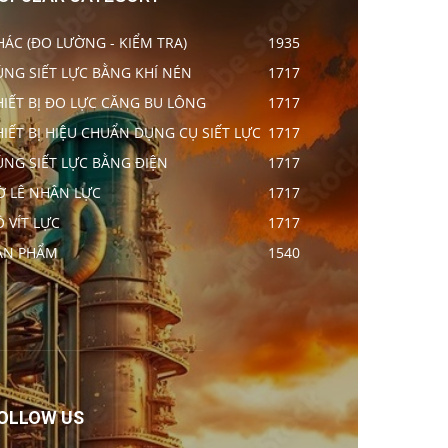
HÁC (ĐO LƯỜNG - KIỂM TRA)
1935
ÚNG SIẾT LỰC BẰNG KHÍ NÉN
1717
HIẾT BỊ ĐO LỰC CĂNG BU LÔNG
1717
HIẾT BỊ HIỆU CHUẨN DỤNG CỤ SIẾT LỰC
1717
ÚNG SIẾT LỰC BẰNG ĐIỆN
1717
Ờ LÊ NHÂN LỰC
1717
Ô VÍT LỰC
1717
ẢN PHẨM
1540
OLLOW US