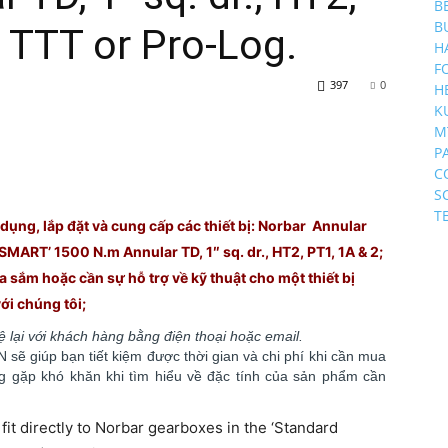
B
B
, TTT or Pro-Log.
H
F
397
0
H
K
M
P
C
S
T
ụng, lắp đặt và cung cấp các thiết bị: Norbar Annular
SMART’ 1500 N.m Annular TD, 1″ sq. dr., HT2, PT1, 1A & 2;
 sắm hoặc cần sự hỗ trợ về kỹ thuật cho một thiết bị
 với chúng
tôi;
hệ lại với khách hàng bằng điện thoại hoặc email.
sẽ giúp bạn tiết kiệm được thời gian và chi phí khi cần mua
ông gặp khó khăn khi tìm hiểu về đặc tính của sản phẩm cần
it directly to Norbar gearboxes in the ‘Standard