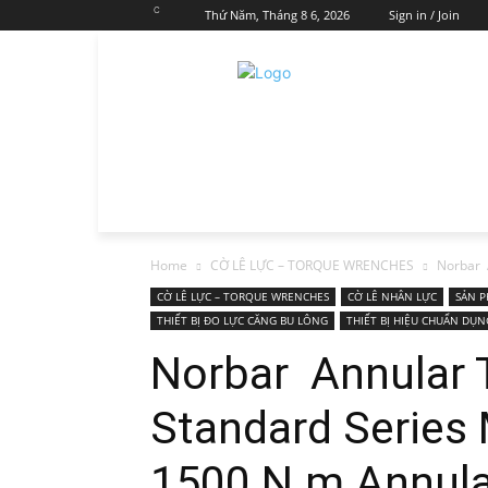
C
Thứ Năm, Tháng 8 6, 2026
Sign in / Join
Home
CỜ LÊ LỰC – TORQUE WRENCHES
Norbar A
CỜ LÊ LỰC – TORQUE WRENCHES
CỜ LÊ NHÂN LỰC
SẢN 
THIẾT BỊ ĐO LỰC CĂNG BU LÔNG
THIẾT BỊ HIỆU CHUẨN DỤN
Norbar Annular 
Standard Series 
1500 N.m Annular 