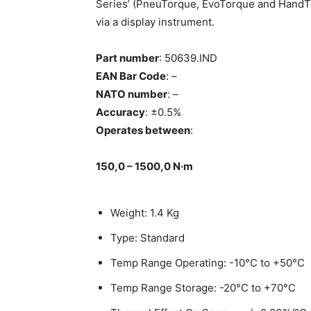
Series’ (PneuTorque, EvoTorque and HandTo
via a display instrument.
Part number
: 50639.IND
EAN Bar Code
: –
NATO number
: –
Accuracy
: ±0.5%
Operates between
:
150,0 – 1500,0 N·m
Weight: 1.4 Kg
Type: Standard
Temp Range Operating: -10°C to +50°C
Temp Range Storage: -20°C to +70°C