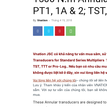
PT1, 1A & 2; TST
By
Vnation
-
Tháng 4 19, 2018
Vnation JSC có khả năng tư vấn mua sắm, sử d
Transducers for Standard Series Multipliers ‘
TST, TTT or Pro-Log.. Nếu bạn có nhu cầu mua
không được liệt kê ở đây, xin vui lòng liên hệ
Vui lòng liên hệ với chúng tô
i
–
chúng tôi sẽ liên 
Lưu ý: Tham khảo ý kiến của nhân viên VNATION 
sắm. ​​Với sự tư vấn của chúng tôi, bạn sẽ kh
mua.
These Annular transducers are designed to f