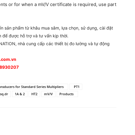
nts or for when a mV/V certificate is required, use part
đến sản phẩm từ khâu mua sắm, lựa chọn, sử dụng, cài đặt
 để được hỗ trợ và tư vấn kịp thời.
ATION, nhà cung cấp các thiết bị đo lường và tự động
n.com.vn
988930207
sducers for Standard Series Multipliers
PT1
 sq.dr
1A & 2
HT2
mV/V
Products