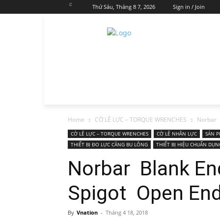
C
Thứ Sáu, Tháng 8 7, 2026
Sign in / Join
Home
CỜ LÊ LỰC – TORQUE WRENCHES
Norbar 
CỜ LÊ LỰC – TORQUE WRENCHES
CỜ LÊ NHÂN LỰC
SẢN 
THIẾT BỊ ĐO LỰC CĂNG BU LÔNG
THIẾT BỊ HIỆU CHUẨN DỤN
Norbar Blank E
Spigot Open End
By
Vnation
-
Tháng 4 18, 2018