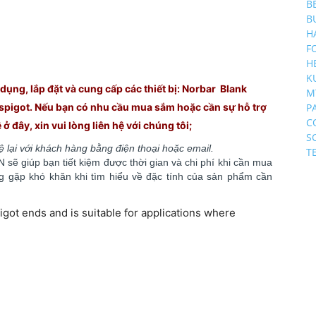
B
B
H
F
H
K
ụng, lắp đặt và cung cấp các thiết bị: Norbar Blank
M
pigot. Nếu bạn có nhu cầu mua sắm hoặc cần sự hỗ trợ
P
C
 ở đây, xin vui lòng liên hệ với chúng
tôi;
S
hệ lại với khách hàng bằng điện thoại hoặc email.
T
sẽ giúp bạn tiết kiệm được thời gian và chi phí khi cần mua
ông gặp khó khăn khi tìm hiểu về đặc tính của sản phẩm cần
got ends and is suitable for applications where