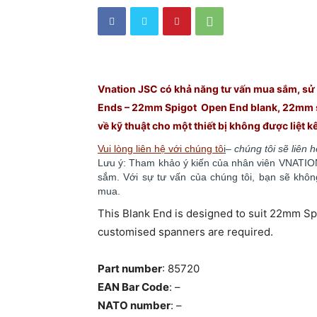
Vnation JSC có khả năng tư vấn mua sắm, sử d
Ends – 22mm Spigot Open End blank, 22mm s
về kỹ thuật cho một thiết bị không được liệt kê
Vui lòng liên hệ với chúng tô
i
–
chúng tôi sẽ liên 
Lưu ý: Tham khảo ý kiến của nhân viên VNATION 
sắm. ​​Với sự tư vấn của chúng tôi, bạn sẽ kh
mua.
This Blank End is designed to suit 22mm Spi
customised spanners are required.
Part number
: 85720
EAN Bar Code
: –
NATO number
: –