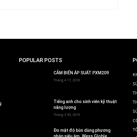
POPULAR POSTS
P
CẢM BIẾN ÁP SUẤT PXM209
K
Tháng 4 17, 2018
S
T
T
Tiếng anh cho sinh viên kỹ thuật
g
năng lượng
S
Tháng 3 30, 2019
C
T
Đo mật độ bùn dùng phương
pháp siêu âm_Wess Globle