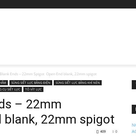
Blank Ends – 22mm Spigot Open End blank, 22mm spigot
PHẨM
SÚNG SIẾT LỰC BẰNG ĐIỆN
SÚNG SIẾT LỰC BẰNG KHÍ NÉN
G CỤ SIẾT LỰC
TÔ VÍT LỰC
nds – 22mm
 blank, 22mm spigot
N
A
409
0