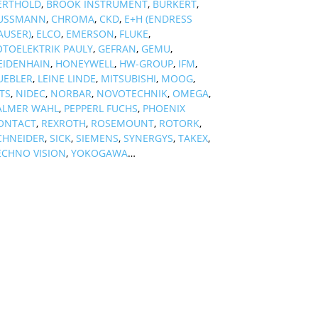
ERTHOLD
,
BROOK INSTRUMENT
,
BURKERT
,
USSMANN
,
CHROMA
,
CKD
,
E+H (ENDRESS
AUSER)
,
ELCO
,
EMERSON
,
FLUKE
,
OTOELEKTRIK PAULY
,
GEFRAN
,
GEMU
,
EIDENHAIN
,
HONEYWELL
,
HW-GROUP
,
IFM
,
UEBLER
,
LEINE LINDE
,
MITSUBISHI
,
MOOG
,
TS
,
NIDEC
,
NORBAR
,
NOVOTECHNIK
,
OMEGA
,
ALMER WAHL
,
PEPPERL FUCHS
,
PHOENIX
ONTACT
,
REXROTH
,
ROSEMOUNT
,
ROTORK
,
CHNEIDER
,
SICK
,
SIEMENS
,
SYNERGYS
,
TAKEX
,
ECHNO VISION
,
YOKOGAWA
…