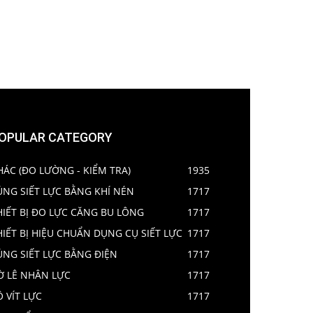
OPULAR CATEGORY
HÁC (ĐO LƯỜNG - KIỂM TRA)
1935
ÚNG SIẾT LỰC BẰNG KHÍ NÉN
1717
HIẾT BỊ ĐO LỰC CĂNG BU LÔNG
1717
HIẾT BỊ HIỆU CHUẨN DỤNG CỤ SIẾT LỰC
1717
ÚNG SIẾT LỰC BẰNG ĐIỆN
1717
Ờ LÊ NHÂN LỰC
1717
Ô VÍT LỰC
1717