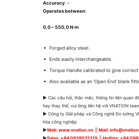
Accuracy
: –
Operates between
:
0,0 – 550,0 N·m
Forged alloy steel.
Ends easily interchangeable.
Torque Handle calibrated to give correct 
Also available as an ‘Open End’ blank fitti
► Các câu hỏi, thắc mắc, thông tin liên quan 
hay thay thế, vui lòng liên hệ với VNATION team
► Công ty Giải pháp và Công nghệ Đo lường VN
hóa công nghiệp
►
Web: www.vnation.vn | Mail: info@vnatio
►
Sales: +84 0939021319 | Hotline: +84 0