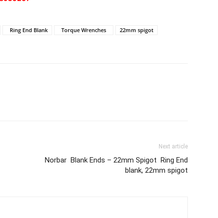
Ring End Blank
Torque Wrenches
22mm spigot
Next article
Norbar Blank Ends – 22mm Spigot Ring End
blank, 22mm spigot