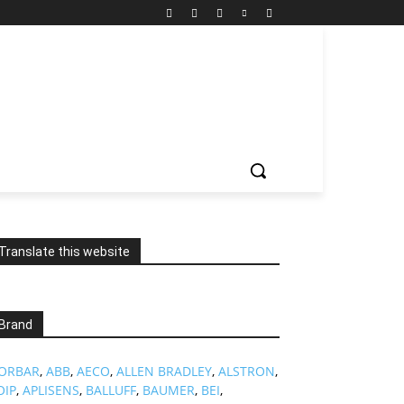
Translate this website
Brand
ORBAR
,
ABB
,
AECO
,
ALLEN BRADLEY
,
ALSTRON
,
OIP
,
APLISENS
,
BALLUFF
,
BAUMER
,
BEI
,