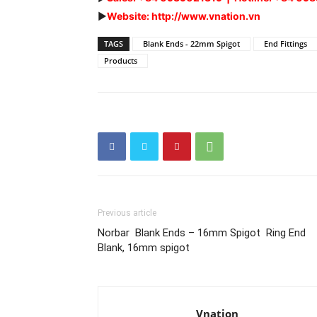
►
Website: http://www.vnation.vn
TAGS
Blank Ends - 22mm Spigot
End Fittings
Products
Previous article
Norbar Blank Ends – 16mm Spigot Ring End
Blank, 16mm spigot
Vnation