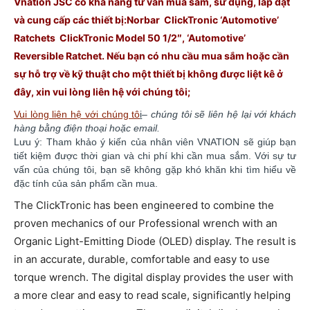
Vnation JSC có khả năng tư vấn mua sắm, sử dụng, lắp đặt
và cung cấp các thiết bị:Norbar ClickTronic ‘Automotive’
Ratchets ClickTronic Model 50 1/2″, ‘Automotive’
Reversible Ratchet. Nếu bạn có nhu cầu mua sắm hoặc cần
sự hỗ trợ về kỹ thuật cho một thiết bị không được liệt kê ở
đây, xin vui lòng liên hệ với chúng
tôi;
Vui lòng liên hệ với chúng tô
i
–
chúng tôi sẽ liên hệ lại với khách
hàng bằng điện thoại hoặc email.
Lưu ý: Tham khảo ý kiến của nhân viên VNATION sẽ giúp bạn
tiết kiệm được thời gian và chi phí khi cần mua sắm. ​​Với sự tư
vấn của chúng tôi, bạn sẽ không gặp khó khăn khi tìm hiểu về
đặc tính của sản phẩm cần mua.
The ClickTronic has been engineered to combine the
proven mechanics of our Professional wrench with an
Organic Light-Emitting Diode (OLED) display. The result is
in an accurate, durable, comfortable and easy to use
torque wrench. The digital display provides the user with
a more clear and easy to read scale, significantly helping