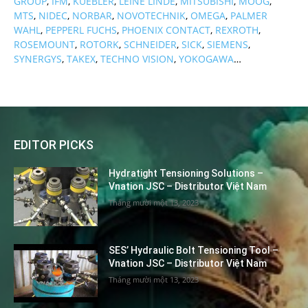
GROUP
,
IFM
,
KUEBLER
,
LEINE LINDE
,
MITSUBISHI
,
MOOG
,
MTS
,
NIDEC
,
NORBAR
,
NOVOTECHNIK
,
OMEGA
,
PALMER
WAHL
,
PEPPERL FUCHS
,
PHOENIX CONTACT
,
REXROTH
,
ROSEMOUNT
,
ROTORK
,
SCHNEIDER
,
SICK
,
SIEMENS
,
SYNERGYS
,
TAKEX
,
TECHNO VISION
,
YOKOGAWA
…
EDITOR PICKS
Hydratight Tensioning Solutions –
Vnation JSC – Distributor Việt Nam
Tháng mười một 13, 2023
SES’ Hydraulic Bolt Tensioning Tool –
Vnation JSC – Distributor Việt Nam
Tháng mười một 13, 2023