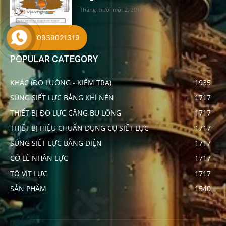
Tháng mười một 2, 2017
0939021319
POPULAR CATEGORY
KHÁC (ĐO LƯỜNG - KIỂM TRA)
1935
SÚNG SIẾT LỰC BẰNG KHÍ NÉN
1717
THIẾT BỊ ĐO LỰC CĂNG BU LÔNG
1717
THIẾT BỊ HIỆU CHUẨN DỤNG CỤ SIẾT LỰC
1717
SÚNG SIẾT LỰC BẰNG ĐIỆN
1717
CỜ LÊ NHÂN LỰC
1717
TÔ VÍT LỰC
1717
SẢN PHẨM
1540