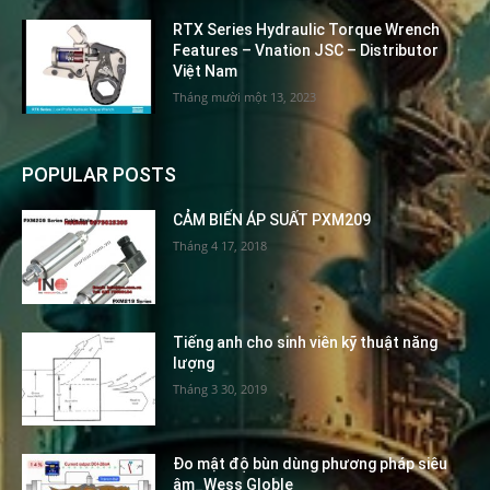
RTX Series Hydraulic Torque Wrench
Features – Vnation JSC – Distributor
Việt Nam
Tháng mười một 13, 2023
POPULAR POSTS
CẢM BIẾN ÁP SUẤT PXM209
Tháng 4 17, 2018
Tiếng anh cho sinh viên kỹ thuật năng
lượng
Tháng 3 30, 2019
Đo mật độ bùn dùng phương pháp siêu
âm_Wess Globle