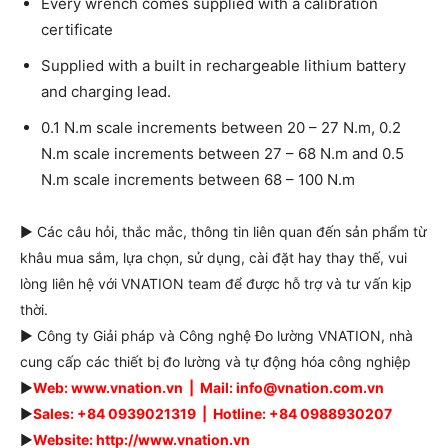
Every wrench comes supplied with a calibration
certificate
Supplied with a built in rechargeable lithium battery
and charging lead.
0.1 N.m scale increments between 20 – 27 N.m, 0.2
N.m scale increments between 27 – 68 N.m and 0.5
N.m scale increments between 68 – 100 N.m
► Các câu hỏi, thắc mắc, thông tin liên quan đến sản phẩm từ
khâu mua sắm, lựa chọn, sử dụng, cài đặt hay thay thế, vui
lòng liên hệ với VNATION team để được hỗ trợ và tư vấn kịp
thời.
► Công ty Giải pháp và Công nghệ Đo lường VNATION, nhà
cung cấp các thiết bị đo lường và tự động hóa công nghiệp
►
Web: www.vnation.vn | Mail: info@vnation.com.vn
►
Sales: +84 0939021319 | Hotline: +84 0988930207
►
Website: http://www.vnation.vn