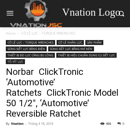
Vnation Logo
Home
CỜ LÊ LỰC – TORQUE WRENCHES
CỜ LÊ LỰC – TORQUE WRENCHES
CỜ LÊ NHÂN LỰC
SẢN PHẨM
SÚNG SIẾT LỰC BẰNG ĐIỆN
SÚNG SIẾT LỰC BẰNG KHÍ NÉN
THIẾT BỊ ĐO LỰC CĂNG BU LÔNG
THIẾT BỊ HIỆU CHUẨN DỤNG CỤ SIẾT LỰC
TÔ VÍT LỰC
Norbar ClickTronic
‘Automotive’
Ratchets ClickTronic Model
50 1/2″, ‘Automotive’
Reversible Ratchet
By
Vnation
-
Tháng 4 18, 2018
466
0