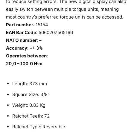
to reduce setting errors. The new digital display can also
easily switch between multiple torque units, meaning
most country’s preferred torque units can be accessed.
Part number
: 15154
EAN Bar Code
: 5060207565196
NATO number
: –
Accuracy
: +/-3%
Operates between
:
20,0 – 100,0 N·m
Length: 373 mm
Square Size: 3/8″
Weight: 0.83 Kg
Ratchet Teeth: 72
Ratchet Type: Reversible