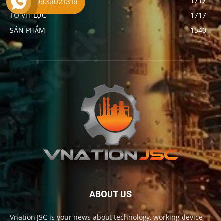
CỜ LÊ NHÂN LỰC
1717
0939021319
TÔ VÍT LỰC
1717
SẢN PHẨM
1540
ABOUT US
Vnation JSC is your news about technology, working device