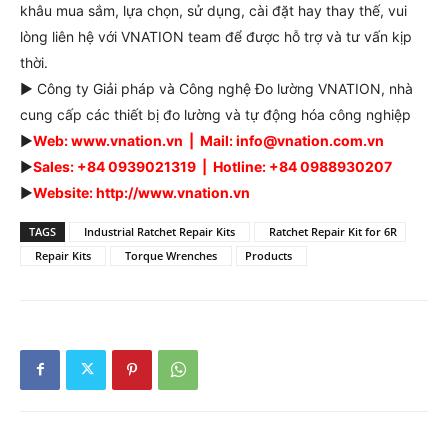
khâu mua sắm, lựa chọn, sử dụng, cài đặt hay thay thế, vui
lòng liên hệ với VNATION team để được hỗ trợ và tư vấn kịp
thời.
► Công ty Giải pháp và Công nghệ Đo lường VNATION, nhà
cung cấp các thiết bị đo lường và tự động hóa công nghiệp
►
Web: www.vnation.vn | Mail: info@vnation.com.vn
►
Sales: +84 0939021319 | Hotline: +84 0988930207
►
Website: http://www.vnation.vn
TAGS
Industrial Ratchet Repair Kits
Ratchet Repair Kit for 6R
Repair Kits
Torque Wrenches
Products