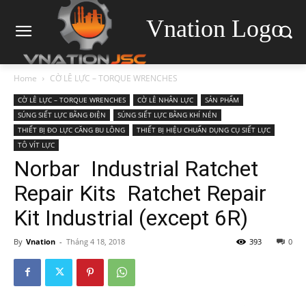
Vnation Logo
Home
CỜ LÊ LỰC – TORQUE WRENCHES
CỜ LÊ LỰC – TORQUE WRENCHES
CỜ LÊ NHÂN LỰC
SẢN PHẨM
SÚNG SIẾT LỰC BẰNG ĐIỆN
SÚNG SIẾT LỰC BẰNG KHÍ NÉN
THIẾT BỊ ĐO LỰC CĂNG BU LÔNG
THIẾT BỊ HIỆU CHUẨN DỤNG CỤ SIẾT LỰC
TÔ VÍT LỰC
Norbar Industrial Ratchet
Repair Kits Ratchet Repair
Kit Industrial (except 6R)
By
Vnation
-
Tháng 4 18, 2018
393
0