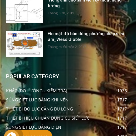
lượng
Tháng 3 30, 2019
Đo mật độ bùn dùng phương pháp siêu
âm_Wess Globle
Tháng mười một 2, 2017
POPULAR CATEGORY
KHÁC (ĐO LƯỜNG - KIỂM TRA)
1935
SÚNG SIẾT LỰC BẰNG KHÍ NÉN
1717
THIẾT BỊ ĐO LỰC CĂNG BU LÔNG
1717
THIẾT BỊ HIỆU CHUẨN DỤNG CỤ SIẾT LỰC
1717
SÚNG SIẾT LỰC BẰNG ĐIỆN
1717