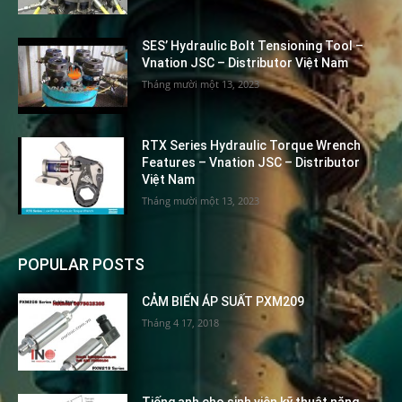
SES’ Hydraulic Bolt Tensioning Tool –
Vnation JSC – Distributor Việt Nam
Tháng mười một 13, 2023
RTX Series Hydraulic Torque Wrench
Features – Vnation JSC – Distributor
Việt Nam
Tháng mười một 13, 2023
POPULAR POSTS
CẢM BIẾN ÁP SUẤT PXM209
Tháng 4 17, 2018
Tiếng anh cho sinh viên kỹ thuật năng