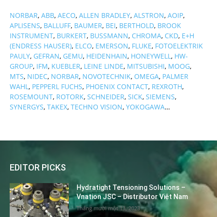
NORBAR
,
ABB
,
AECO
,
ALLEN BRADLEY
,
ALSTRON
,
AOIP
,
APLISENS
,
BALLUFF
,
BAUMER
,
BEI
,
BERTHOLD
,
BROOK
INSTRUMENT
,
BURKERT
,
BUSSMANN
,
CHROMA
,
CKD
,
E+H
(ENDRESS HAUSER)
,
ELCO
,
EMERSON
,
FLUKE
,
FOTOELEKTRIK
PAULY
,
GEFRAN
,
GEMU
,
HEIDENHAIN
,
HONEYWELL
,
HW-
GROUP
,
IFM
,
KUEBLER
,
LEINE LINDE
,
MITSUBISHI
,
MOOG
,
MTS
,
NIDEC
,
NORBAR
,
NOVOTECHNIK
,
OMEGA
,
PALMER
WAHL
,
PEPPERL FUCHS
,
PHOENIX CONTACT
,
REXROTH
,
ROSEMOUNT
,
ROTORK
,
SCHNEIDER
,
SICK
,
SIEMENS
,
SYNERGYS
,
TAKEX
,
TECHNO VISION
,
YOKOGAWA
…
EDITOR PICKS
Hydratight Tensioning Solutions –
Vnation JSC – Distributor Việt Nam
Tháng mười một 13, 2023