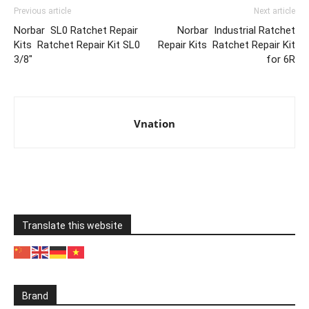
Previous article
Next article
Norbar SL0 Ratchet Repair
Norbar Industrial Ratchet
Kits Ratchet Repair Kit SL0
Repair Kits Ratchet Repair Kit
3/8″
for 6R
Vnation
Translate this website
Brand