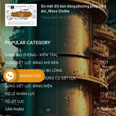
Đo mật độ bùn dùng phương pháp siêu
âm_Wess Globle
Tháng mười một 2, 2017
POPULAR CATEGORY
KHÁC (ĐO LƯỜNG - KIỂM TRA)
1935
SÚNG SIẾT LỰC BẰNG KHÍ NÉN
1717
THIẾT BỊ ĐO LỰC CĂNG BU LÔNG
1717
0939021319
THIẾT BỊ HIỆU CHUẨN DỤNG CỤ SIẾT LỰC
1717
SÚNG SIẾT LỰC BẰNG ĐIỆN
1717
CỜ LÊ NHÂN LỰC
1717
TÔ VÍT LỰC
1717
SẢN PHẨM
1540