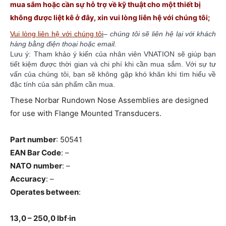
mua sắm hoặc cần sự hỗ trợ về kỹ thuật cho một thiết bị
không được liệt kê ở đây, xin vui lòng liên hệ với chúng
tôi;
Vui lòng liên hệ với chúng tô
i
–
chúng tôi sẽ liên hệ lại với khách
hàng bằng điện thoại hoặc email.
Lưu ý: Tham khảo ý kiến của nhân viên VNATION sẽ giúp bạn
tiết kiệm được thời gian và chi phí khi cần mua sắm. ​​Với sự tư
vấn của chúng tôi, bạn sẽ không gặp khó khăn khi tìm hiểu về
đặc tính của sản phẩm cần mua.
These Norbar Rundown Nose Assemblies are designed
for use with Flange Mounted Transducers.
Part number
: 50541
EAN Bar Code
: –
NATO number
: –
Accuracy
: –
Operates between
:
13,0 – 250,0 lbf·in