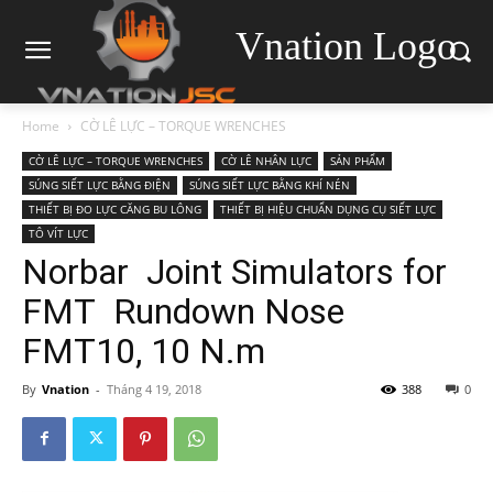
Vnation Logo
Home
CỜ LÊ LỰC – TORQUE WRENCHES
CỜ LÊ LỰC – TORQUE WRENCHES
CỜ LÊ NHÂN LỰC
SẢN PHẨM
SÚNG SIẾT LỰC BẰNG ĐIỆN
SÚNG SIẾT LỰC BẰNG KHÍ NÉN
THIẾT BỊ ĐO LỰC CĂNG BU LÔNG
THIẾT BỊ HIỆU CHUẨN DỤNG CỤ SIẾT LỰC
TÔ VÍT LỰC
Norbar Joint Simulators for
FMT Rundown Nose
FMT10, 10 N.m
By
Vnation
-
Tháng 4 19, 2018
388
0