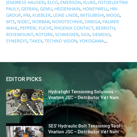
(ENDRESS HAUSER)
,
ELCO
,
EMERSON
,
FLUKE
,
FOTOELEKTRIK
PAULY
,
GEFRAN
,
GEMU
,
HEIDENHAIN
,
HONEYWELL
,
HW-
GROUP
,
IFM
,
KUEBLER
,
LEINE LINDE
,
MITSUBISHI
,
MOOG
,
MTS
,
NIDEC
,
NORBAR
,
NOVOTECHNIK
,
OMEGA
,
PALMER
WAHL
,
PEPPERL FUCHS
,
PHOENIX CONTACT
,
REXROTH
,
ROSEMOUNT
,
ROTORK
,
SCHNEIDER
,
SICK
,
SIEMENS
,
SYNERGYS
,
TAKEX
,
TECHNO VISION
,
YOKOGAWA
…
EDITOR PICKS
Hydratight Tensioning Solutions –
Vnation JSC – Distributor Việt Nam
Tháng mười một 13, 2023
SES’ Hydraulic Bolt Tensioning Tool –
Vnation JSC – Distributor Việt Nam