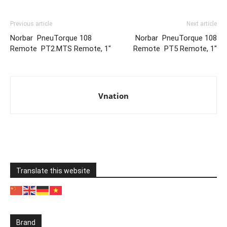
Previous article
Next article
Norbar PneuTorque 108
Norbar PneuTorque 108
Remote PT2.MTS Remote, 1″
Remote PT5 Remote, 1″
Vnation
Translate this website
Brand