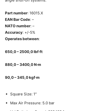
angle shut-off systems.
Part number
: 16015.X
EAN Bar Code
: –
NATO number
: –
Accuracy
: +/-5%
Operates between
:
650,0 – 2500,0 lbf·ft
880,0 – 3400,0 N·m
90,0 – 345,0 kgf·m
Square Size: 1″
Max Air Pressure: 5.0 bar