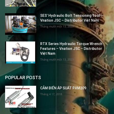
SES’ Hydraulic Bolt Tensioning Tool –
Vnation JSC – Distributor Việt Nam
Tháng mười một 13, 2023
RTX Series Hydraulic Torque Wrench
Features – Vnation JSC – Distributor
Việt Nam
Tháng mười một 13, 2023
POPULAR POSTS
CẢM BIẾN ÁP SUẤT PXM209
Tháng 4 17, 2018