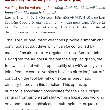
Vui lòng liên hệ với chúng tô
i
–
chúng tôi sẽ liên hệ lại với khách
hàng bằng điện thoại hoặc email.
Lưu ý: Tham khảo ý kiến của nhân viên VNATION sẽ giúp bạn
tiết kiệm được thời gian và chi phí khi cần mua sắm. ​​Với sự tư
vấn của chúng tôi, bạn sẽ không gặp khó khăn khi tìm hiểu về
đặc tính của sản phẩm cần mua.
‘PneuTorque’ pneumatic wrenches provide a smooth and
continuous output drive which can be controlled by
means of an air pressure regulator (Lubro Control Unit).
Having set the air pressure from the supplied graph, the
tool will stall out with a repeatability of +/-5% on a given
joint. Remote control versions have no direction/shut-off
control on the tool but rely on external pneumatic
circuitry to provide this function. This opens up
numerous application possibilities for the PneuTorque
ranging from simple stall shut-off in a hazardous working
environment to sophisticated, multi-spindle torque and