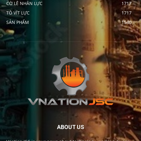
CỜ LÊ NHÂN LỰC
1717
TÔ VÍT LỰC
1717
SẢN PHẨM
1540
ABOUT US