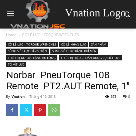
Vnation Logo
Home
CỜ LÊ LỰC – TORQUE WRENCHES
CỜ LÊ LỰC – TORQUE WRENCHES
CỜ LÊ NHÂN LỰC
SẢN PHẨM
SÚNG SIẾT LỰC BẰNG ĐIỆN
SÚNG SIẾT LỰC BẰNG KHÍ NÉN
THIẾT BỊ ĐO LỰC CĂNG BU LÔNG
THIẾT BỊ HIỆU CHUẨN DỤNG CỤ SIẾT LỰC
TÔ VÍT LỰC
Norbar PneuTorque 108
Remote PT2.AUT Remote, 1″
By
Vnation
-
Tháng 4 19, 2018
373
0