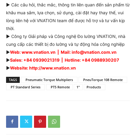
► Các câu hỏi, thắc mắc, thông tin liên quan đến sản phẩm từ
khâu mua sắm, lựa chọn, sử dụng, cài đặt hay thay thế, vui
lòng liên hệ với VNATION team để được hỗ trợ và tư vấn kịp
thời.
► Công ty Giải pháp và Công nghệ Đo lường VNATION, nhà
cung cấp các thiết bị đo lường và tự động hóa công nghiệp
►
Web: www.vnation.vn | Mail: info@vnation.com.vn
►
Sales: +84 0939021319 | Hotline: +84 0988930207
►
Website: http://www.vnation.vn
TAGS
Pneumatic Torque Multipliers
PneuTorque 108 Remote
PT Standard Series
PT5 Remote
1"
Products