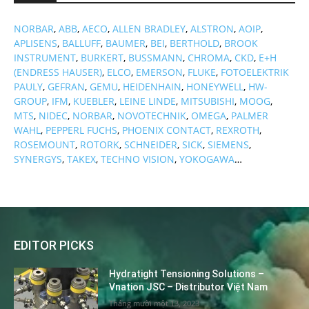
NORBAR
,
ABB
,
AECO
,
ALLEN BRADLEY
,
ALSTRON
,
AOIP
,
APLISENS
,
BALLUFF
,
BAUMER
,
BEI
,
BERTHOLD
,
BROOK
INSTRUMENT
,
BURKERT
,
BUSSMANN
,
CHROMA
,
CKD
,
E+H
(ENDRESS HAUSER)
,
ELCO
,
EMERSON
,
FLUKE
,
FOTOELEKTRIK
PAULY
,
GEFRAN
,
GEMU
,
HEIDENHAIN
,
HONEYWELL
,
HW-
GROUP
,
IFM
,
KUEBLER
,
LEINE LINDE
,
MITSUBISHI
,
MOOG
,
MTS
,
NIDEC
,
NORBAR
,
NOVOTECHNIK
,
OMEGA
,
PALMER
WAHL
,
PEPPERL FUCHS
,
PHOENIX CONTACT
,
REXROTH
,
ROSEMOUNT
,
ROTORK
,
SCHNEIDER
,
SICK
,
SIEMENS
,
SYNERGYS
,
TAKEX
,
TECHNO VISION
,
YOKOGAWA
…
EDITOR PICKS
Hydratight Tensioning Solutions –
Vnation JSC – Distributor Việt Nam
Tháng mười một 13, 2023