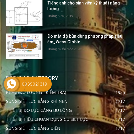
Tiếng anh cho sinh viên kỹ thuật năng
lượng
Tháng 3 30, 2019
Đo mật độ bùn dùng phương pháp siêu
âm_Wess Globle
Tháng mười một 2, 2017
POPULAR CATEGORY
0939021319
KHÁC (ĐO LƯỜNG - KIỂM TRA)
1935
SÚNG SIẾT LỰC BẰNG KHÍ NÉN
1717
THIẾT BỊ ĐO LỰC CĂNG BU LÔNG
1717
THIẾT BỊ HIỆU CHUẨN DỤNG CỤ SIẾT LỰC
1717
SÚNG SIẾT LỰC BẰNG ĐIỆN
1717